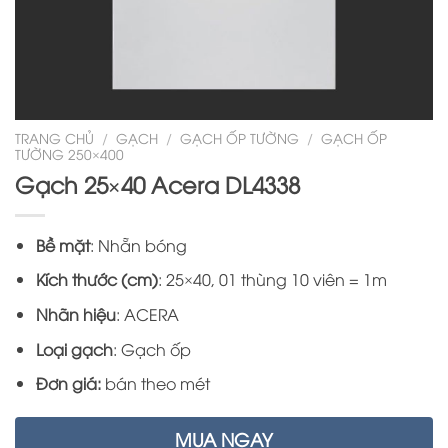
TRANG CHỦ
/
GẠCH
/
GẠCH ỐP TƯỜNG
/
GẠCH ỐP
TƯỜNG 250×400
Gạch 25×40 Acera DL4338
Bề mặt
: Nhẵn bóng
Kích thước (cm)
: 25×40, 01 thùng 10 viên = 1m
Nhãn hiệu
: ACERA
Loại gạch
: Gạch ốp
Đơn giá:
bán theo mét
MUA NGAY