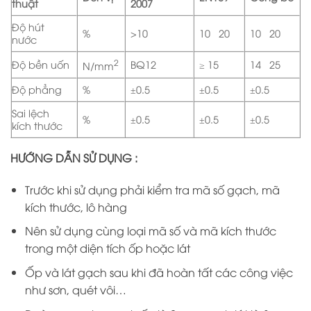
thuật
2007
Độ hút
%
>10
10÷20
10÷20
nước
2
Độ bền uốn
BQ12
≥ 15
14÷25
N/mm
Độ phẳng
%
±0.5
±0.5
±0.5
Sai lệch
%
±0.5
±0.5
±0.5
kích thước
HƯỚNG DẪN SỬ DỤNG :
Trước khi sử dụng phải kiểm tra mã số gạch, mã
kích thước, lô hàng
Nên sử dụng cùng loại mã số và mã kích thước
trong một diện tích ốp hoặc lát
Ốp và lát gạch sau khi đã hoàn tất các công việc
như sơn, quét vôi…