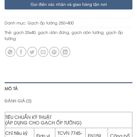
Gọi điện xác nhận và giao hàng tận nơi
Danh mục:
Gạch ốp tường 250×400
Thẻ:
gạch 25x40
,
gạch dán đứng
,
gạch dán tường
,
gạch ốp
tường
MÔ TẢ
ĐÁNH GIÁ (0)
TIÊU CHUẨN KỸ THUẬT
(ÁP DỤNG CHO GẠCH ỐP TƯỜNG)
Chỉ tiêu kỹ
TCVN 7745-
Đơn vị
EN159
Công bố