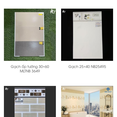
Gạch ốp tường 30×60
Gạch 25×40 NB25495
MLTNB 3649