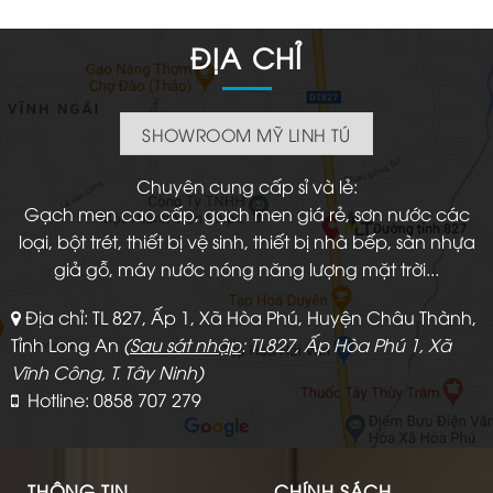
ĐỊA CHỈ
SHOWROOM MỸ LINH TÚ
Chuyên cung cấp sỉ và lẻ:
Gạch men cao cấp, gạch men giá rẻ, sơn nước các
loại, bột trét, thiết bị vệ sinh, thiết bị nhà bếp, sàn nhựa
giả gỗ, máy nước nóng năng lượng mặt trời...
Địa chỉ: TL 827, Ấp 1, Xã Hòa Phú, Huyện Châu Thành,
Tỉnh Long An
(
Sau sát nhập
: TL827, Ấp Hòa Phú 1, Xã
Vĩnh Công, T. Tây Ninh)
Hotline: 0858 707 279
THÔNG TIN
CHÍNH SÁCH