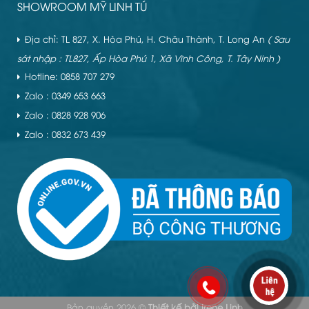
SHOWROOM MỸ LINH TÚ
Địa chỉ: TL 827, X. Hòa Phú, H. Châu Thành, T. Long An
( Sau
sát nhập : TL827, Ấp Hòa Phú 1, Xã Vĩnh Công, T. Tây Ninh )
Hotline: 0858 707 279
Zalo : 0349 653 663
Zalo : 0828 928 906
Zalo : 0832 673 439
Bản quyền 2026 ©
Thiết kế bởi
Irene Linh