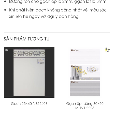
Đường ron cho gạch ốp là 2mm, gạch lát là 3mm.
Khi phát hiện gạch không đồng nhất về màu sắc,
xin liên hệ ngay với đại lý bán hàng
SẢN PHẨM TƯƠNG TỰ
Gạch ốp tường 30×60
Gạch 25×40 NB25403
MLTVT 2228