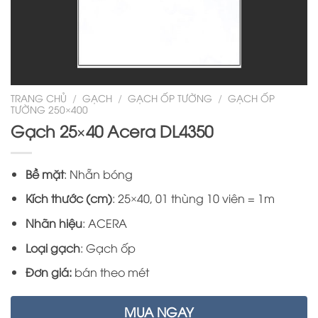
TRANG CHỦ
/
GẠCH
/
GẠCH ỐP TƯỜNG
/
GẠCH ỐP
TƯỜNG 250×400
Gạch 25×40 Acera DL4350
Bề mặt
: Nhẵn bóng
Kích thước (cm)
: 25×40, 01 thùng 10 viên = 1m
Nhãn hiệu
: ACERA
Loại gạch
: Gạch ốp
Đơn giá:
bán theo mét
MUA NGAY