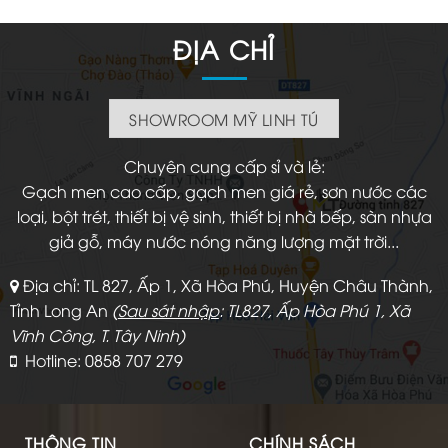
ĐỊA CHỈ
SHOWROOM MỸ LINH TÚ
Chuyên cung cấp sỉ và lẻ:
Gạch men cao cấp, gạch men giá rẻ, sơn nước các
loại, bột trét, thiết bị vệ sinh, thiết bị nhà bếp, sàn nhựa
giả gỗ, máy nước nóng năng lượng mặt trời...
Địa chỉ: TL 827, Ấp 1, Xã Hòa Phú, Huyện Châu Thành,
Tỉnh Long An
(
Sau sát nhập
: TL827, Ấp Hòa Phú 1, Xã
Vĩnh Công, T. Tây Ninh)
Hotline: 0858 707 279
THÔNG TIN
CHÍNH SÁCH