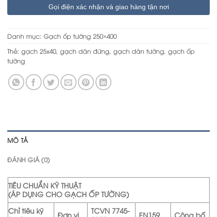
Gọi điện xác nhận và giao hàng tận nơi
Danh mục:
Gạch ốp tường 250×400
Thẻ:
gạch 25x40
,
gạch dán đứng
,
gạch dán tường
,
gạch ốp
tường
MÔ TẢ
ĐÁNH GIÁ (0)
TIÊU CHUẨN KỸ THUẬT
(ÁP DỤNG CHO GẠCH ỐP TƯỜNG)
Chỉ tiêu kỹ
TCVN 7745-
Đơn vị
EN159
Công bố