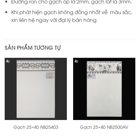
Đường ron cho gạch ốp là 2mm, gạch lát là 3mm.
Khi phát hiện gạch không đồng nhất về màu sắc,
xin liên hệ ngay với đại lý bán hàng
SẢN PHẨM TƯƠNG TỰ
Gạch 25×40 NB25403
Gạch 25×40 NB2500AV