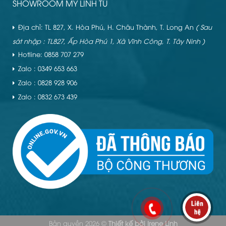
SHOWROOM MỸ LINH TÚ
Địa chỉ: TL 827, X. Hòa Phú, H. Châu Thành, T. Long An
( Sau
sát nhập : TL827, Ấp Hòa Phú 1, Xã Vĩnh Công, T. Tây Ninh )
Hotline: 0858 707 279
Zalo : 0349 653 663
Zalo : 0828 928 906
Zalo : 0832 673 439
Bản quyền 2026 ©
Thiết kế bởi
Irene Linh