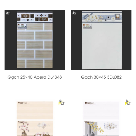
Gạch 25×40 Acera DL4348
Gạch 30×45 3DL082