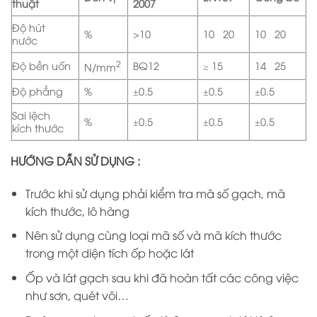
thuật
2007
Độ hút
%
>10
10÷20
10÷20
nước
2
Độ bền uốn
BQ12
≥ 15
14÷25
N/mm
Độ phẳng
%
±0.5
±0.5
±0.5
Sai lệch
%
±0.5
±0.5
±0.5
kích thước
HƯỚNG DẪN SỬ DỤNG :
Trước khi sử dụng phải kiểm tra mã số gạch, mã
kích thước, lô hàng
Nên sử dụng cùng loại mã số và mã kích thước
trong một diện tích ốp hoặc lát
Ốp và lát gạch sau khi đã hoàn tất các công việc
như sơn, quét vôi…