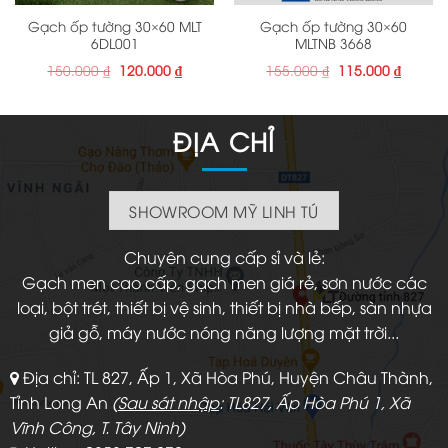
Gạch ốp tường 30×60 MLT
Gạch ốp tường 30×60
6DL001
MLTNB 3668
Giá
Giá
Giá
Giá
150.000
₫
120.000
₫
155.000
₫
115.000
₫
gốc
hiện
gốc
hiện
là:
tại
là:
tại
150.000 ₫.
là:
155.000 ₫.
là:
120.000 ₫.
115.000
ĐỊA CHỈ
SHOWROOM MỸ LINH TÚ
Chuyên cung cấp sỉ và lẻ:
Gạch men cao cấp, gạch men giá rẻ, sơn nước các
loại, bột trét, thiết bị vệ sinh, thiết bị nhà bếp, sàn nhựa
giả gỗ, máy nước nóng năng lượng mặt trời...
Địa chỉ: TL 827, Ấp 1, Xã Hòa Phú, Huyện Châu Thành,
Tỉnh Long An
(
Sau sát nhập
: TL827, Ấp Hòa Phú 1, Xã
Vĩnh Công, T. Tây Ninh)