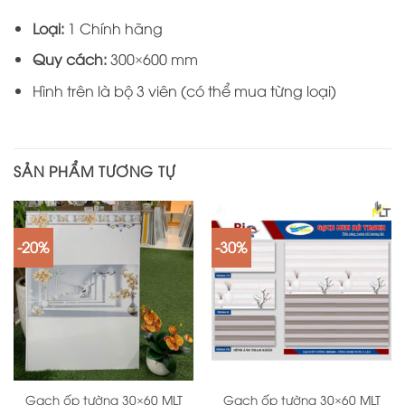
Loại:
1 Chính hãng
Quy cách:
300×600 mm
Hình trên là bộ 3 viên (có thể mua từng loại)
SẢN PHẨM TƯƠNG TỰ
-20%
-30%
Gạch ốp tường 30×60 MLT
Gạch ốp tường 30×60 MLT