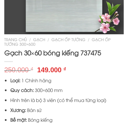
TRANG CHỦ
/
GẠCH
/
GẠCH ỐP TƯỜNG
/
GẠCH ỐP
TƯỜNG 300×600
Gạch 30×60 bóng kiếng 737475
Giá
Giá
250.000
149.000
₫
₫
gốc
hiện
Loại:
1 Chính hãng
là:
tại
250.000 ₫.
là:
Quy cách:
300×600 mm
149.000 ₫.
Hình trên là bộ 3 viên (có thể mua từng loại)
Xương:
Bán sứ
Bề mặt:
Bóng kiếng