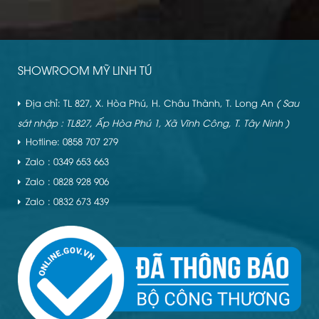
SHOWROOM MỸ LINH TÚ
Địa chỉ: TL 827, X. Hòa Phú, H. Châu Thành, T. Long An
( Sau
sát nhập : TL827, Ấp Hòa Phú 1, Xã Vĩnh Công, T. Tây Ninh )
Hotline: 0858 707 279
Zalo : 0349 653 663
Zalo : 0828 928 906
Zalo : 0832 673 439