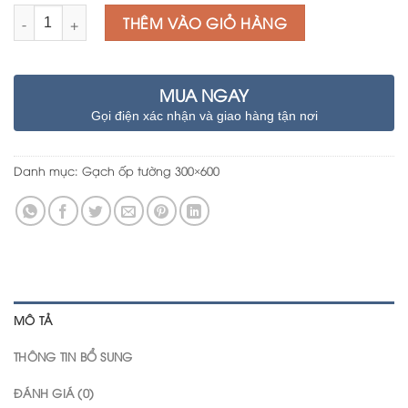
Số lượng
THÊM VÀO GIỎ HÀNG
MUA NGAY
Gọi điện xác nhận và giao hàng tận nơi
Danh mục:
Gạch ốp tường 300×600
MÔ TẢ
THÔNG TIN BỔ SUNG
ĐÁNH GIÁ (0)