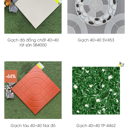
Gạch đá đồng chất 40×40
Gạch 40×40 SV453
lát sân SB4000
-44%
Gạch tàu 40×40 Nai đỏ
Gạch 40×40 TP-4462