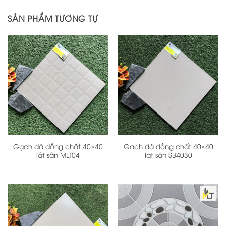
SẢN PHẨM TƯƠNG TỰ
Gạch đá đồng chất 40×40
Gạch đá đồng chất 40×40
lát sân MLT04
lát sân SB4030