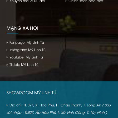
Khuyến mãi & Ưu đãi
Chính sách bảo mật
MẠNG XÃ HỘI
Fanpage: Mỹ Linh Tú
Instagram: Mỹ Linh Tú
Youtube: Mỹ Linh Tú
Tiktok: Mỹ Linh Tú
SHOWROOM MỸ LINH TÚ
Địa chỉ: TL 827, X. Hòa Phú, H. Châu Thành, T. Long An
( Sau
sát nhập : TL827, Ấp Hòa Phú 1, Xã Vĩnh Công, T. Tây Ninh )