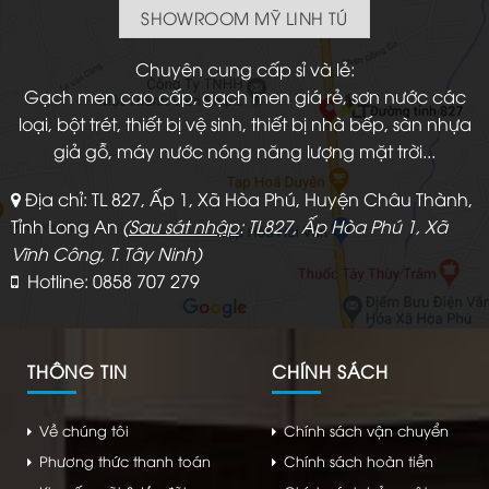
SHOWROOM MỸ LINH TÚ
Chuyên cung cấp sỉ và lẻ:
Gạch men cao cấp, gạch men giá rẻ, sơn nước các
loại, bột trét, thiết bị vệ sinh, thiết bị nhà bếp, sàn nhựa
giả gỗ, máy nước nóng năng lượng mặt trời...
Địa chỉ: TL 827, Ấp 1, Xã Hòa Phú, Huyện Châu Thành,
Tỉnh Long An
(
Sau sát nhập
: TL827, Ấp Hòa Phú 1, Xã
Vĩnh Công, T. Tây Ninh)
Hotline: 0858 707 279
THÔNG TIN
CHÍNH SÁCH
Về chúng tôi
Chính sách vận chuyển
Phương thức thanh toán
Chính sách hoàn tiền