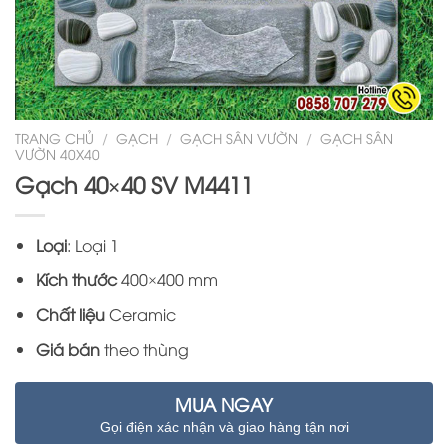
TRANG CHỦ
/
GẠCH
/
GẠCH SÂN VƯỜN
/
GẠCH SÂN
VƯỜN 40X40
Gạch 40×40 SV M4411
Loại
: Loại 1
Kích thước
400×400 mm
Chất liệu
Ceramic
Giá bán
theo thùng
MUA NGAY
Gọi điện xác nhận và giao hàng tận nơi