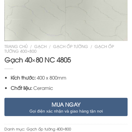
TRANG CHỦ
/
GẠCH
/
GẠCH ỐP TƯỜNG
/
GẠCH ỐP
TƯỜNG 400×800
Gạch 40×80 NC 4805
Kích thước:
400 x 800mm
Chất liệu:
Ceramic
MUA NGAY
Gọi điện xác nhận và giao hàng tận nơi
Danh mục:
Gạch ốp tường 400×800