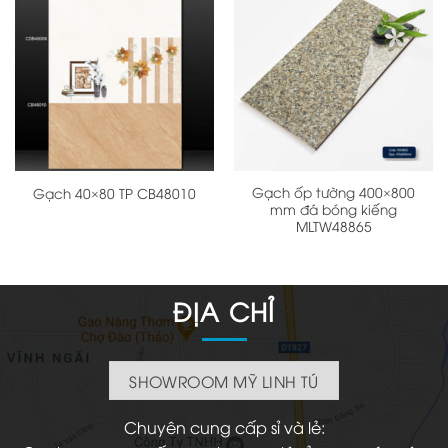
Gạch ốp tường 400×800
Gạch 40×80 TP CB48010
mm đá bóng kiếng
MLTW48865
ĐỊA CHỈ
SHOWROOM MỸ LINH TÚ
Chuyên cung cấp sỉ và lẻ: