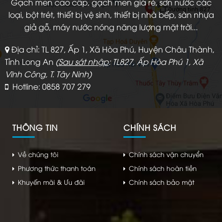
Gạch men cao cấp, gạch men giá rẻ, sơn nước các
loại, bột trét, thiết bị vệ sinh, thiết bị nhà bếp, sàn nhựa
giả gỗ, máy nước nóng năng lượng mặt trời...
Địa chỉ: TL 827, Ấp 1, Xã Hòa Phú, Huyện Châu Thành,
Tỉnh Long An
(
Sau sát nhập
: TL827, Ấp Hòa Phú 1, Xã
Vĩnh Công, T. Tây Ninh)
Hotline: 0858 707 279
THÔNG TIN
CHÍNH SÁCH
Về chúng tôi
Chính sách vận chuyển
Phương thức thanh toán
Chính sách hoàn tiền
Khuyến mãi & Ưu đãi
Chính sách bảo mật