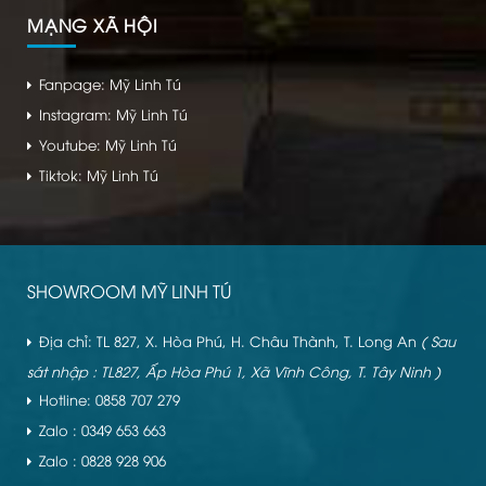
MẠNG XÃ HỘI
Fanpage: Mỹ Linh Tú
Instagram: Mỹ Linh Tú
Youtube: Mỹ Linh Tú
Tiktok: Mỹ Linh Tú
SHOWROOM MỸ LINH TÚ
Địa chỉ: TL 827, X. Hòa Phú, H. Châu Thành, T. Long An
( Sau
sát nhập : TL827, Ấp Hòa Phú 1, Xã Vĩnh Công, T. Tây Ninh )
Hotline: 0858 707 279
Zalo : 0349 653 663
Zalo : 0828 928 906