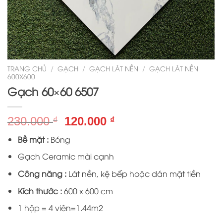
TRANG CHỦ
/
GẠCH
/
GẠCH LÁT NỀN
/
GẠCH LÁT NỀN
600X600
Gạch 60×60 6507
Giá
Giá
230.000
120.000
₫
₫
gốc
hiện
Bề mặt :
Bóng
là:
tại
230.000 ₫.
là:
Gạch Ceramic mài cạnh
120.000 ₫.
Công năng :
Lát nền, kệ bếp hoặc dán mặt tiền
Kích thước :
600 x 600 cm
1 hộp = 4 viên=1.44m2