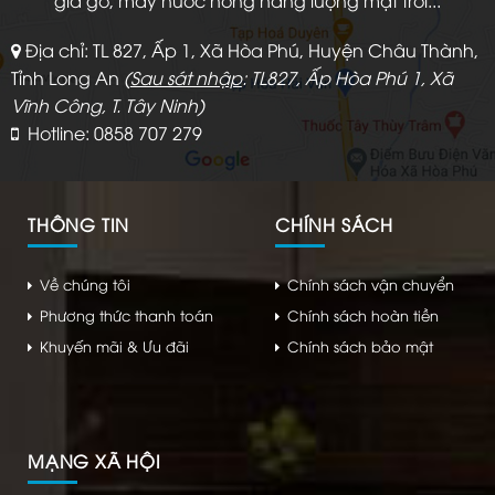
giả gỗ, máy nước nóng năng lượng mặt trời...
Địa chỉ: TL 827, Ấp 1, Xã Hòa Phú, Huyện Châu Thành,
Tỉnh Long An
(
Sau sát nhập
: TL827, Ấp Hòa Phú 1, Xã
Vĩnh Công, T. Tây Ninh)
Hotline: 0858 707 279
THÔNG TIN
CHÍNH SÁCH
Về chúng tôi
Chính sách vận chuyển
Phương thức thanh toán
Chính sách hoàn tiền
Khuyến mãi & Ưu đãi
Chính sách bảo mật
MẠNG XÃ HỘI