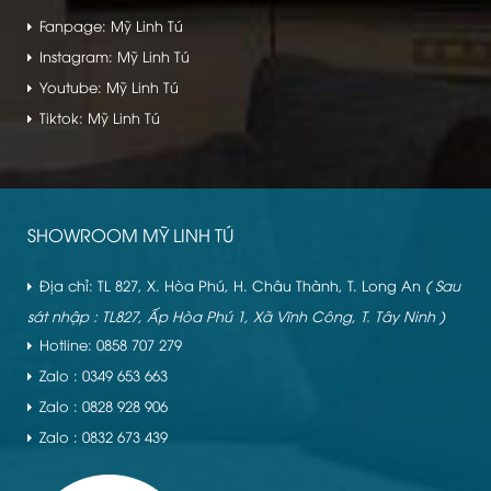
Fanpage: Mỹ Linh Tú
Instagram: Mỹ Linh Tú
Youtube: Mỹ Linh Tú
Tiktok: Mỹ Linh Tú
SHOWROOM MỸ LINH TÚ
Địa chỉ: TL 827, X. Hòa Phú, H. Châu Thành, T. Long An
( Sau
sát nhập : TL827, Ấp Hòa Phú 1, Xã Vĩnh Công, T. Tây Ninh )
Hotline: 0858 707 279
Zalo : 0349 653 663
Zalo : 0828 928 906
Zalo : 0832 673 439