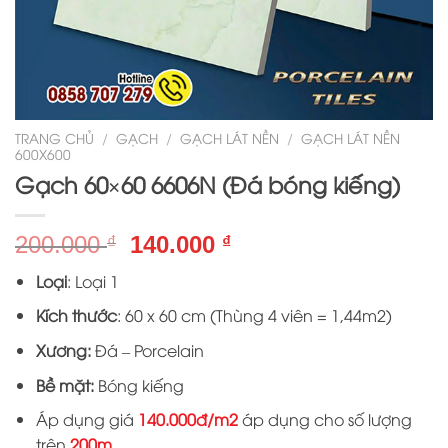
TRANG CHỦ
/
GẠCH
/
GẠCH LÁT NỀN
/
GẠCH LÁT NỀN
600X600
Gạch 60×60 6606N (Đá bóng kiếng)
Giá
Giá
200.000
140.000
₫
₫
gốc
hiện
Loại
: Loại 1
là:
tại
200.000 ₫.
là:
Kích thước
: 60 x 60 cm (Thùng 4 viên = 1,44m2)
140.000 ₫.
Xương:
Đá – Porcelain
Bề mặt:
Bóng kiếng
Áp dụng giá
140.000đ/m2
áp dụng cho số lượng
trên
200m