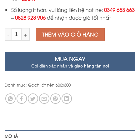
Số lượng ít hơn, vui lòng liên hệ hotline:
0349 653 663
–
0828 928 906
để nhận được giá tốt nhất
Số lượng
THÊM VÀO GIỎ HÀNG
MUA NGAY
Gọi điện xác nhận và giao hàng tận nơi
Danh mục:
Gạch lát nền 600x600
MÔ TẢ