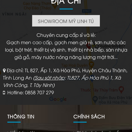
ĐỊA CHỈ
SHOWROOM MỸ LINH TÚ
Chuyên cung cấp sỉ và lẻ:
Gạch men cao cấp, gạch men giá rẻ, sơn nước các
loại, bột trét, thiết bị vệ sinh, thiết bị nhà bếp, sàn nhựa
giả gỗ, máy nước nóng năng lượng mặt trời...
Địa chỉ: TL 827, Ấp 1, Xã Hòa Phú, Huyện Châu Thành,
Tỉnh Long An
(
Sau sát nhập
: TL827, Ấp Hòa Phú 1, Xã
Vĩnh Công, T. Tây Ninh)
Hotline: 0858 707 279
THÔNG TIN
CHÍNH SÁCH