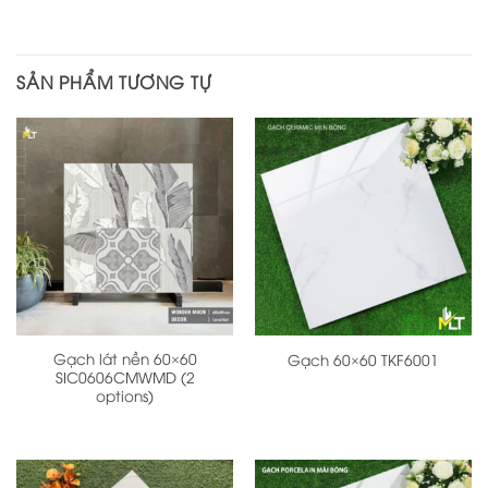
SẢN PHẨM TƯƠNG TỰ
Gạch lát nền 60×60
Gạch 60×60 TKF6001
SIC0606CMWMD (2
options)