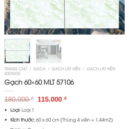
TRANG CHỦ
/
GẠCH
/
GẠCH LÁT NỀN
/
GẠCH LÁT NỀN
600X600
Gạch 60×60 MLT 57106
Giá
Giá
180.000
115.000
₫
₫
gốc
hiện
Loại
: Loại 1
là:
tại
180.000 ₫.
là:
Kích thước
: 60 x 60 cm (Thùng 4 viên = 1,44m2)
115.000 ₫.