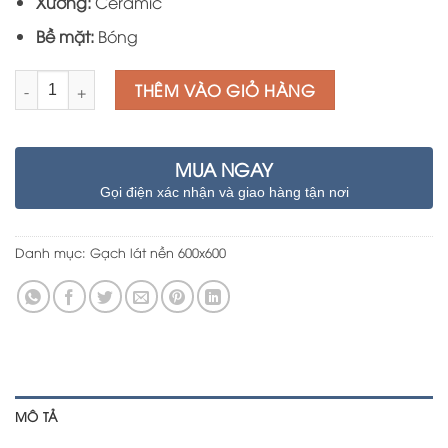
Xương:
Ceramic
Bề mặt:
Bóng
Số lượng
THÊM VÀO GIỎ HÀNG
MUA NGAY
Gọi điện xác nhận và giao hàng tận nơi
Danh mục:
Gạch lát nền 600x600
MÔ TẢ