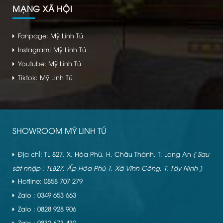
MẠNG XÃ HỘI
Fanpage: Mỹ Linh Tú
Instagram: Mỹ Linh Tú
Youtube: Mỹ Linh Tú
Tiktok: Mỹ Linh Tú
SHOWROOM MỸ LINH TÚ
Địa chỉ: TL 827, X. Hòa Phú, H. Châu Thành, T. Long An
( Sau
sát nhập : TL827, Ấp Hòa Phú 1, Xã Vĩnh Công, T. Tây Ninh )
Hotline: 0858 707 279
Zalo : 0349 653 663
Zalo : 0828 928 906
Zalo : 0832 673 439