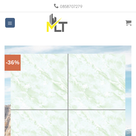
Skip
0858707279
to
content
-36%