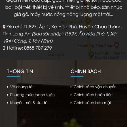
loại, bột trét, thiết bị vệ sinh, thiết bị nhà bếp, sàn nhựa
giả gỗ, máy nước nóng năng lượng mặt trời...
Địa chỉ: TL 827, Ấp 1, Xã Hòa Phú, Huyện Châu Thành,
Tỉnh Long An
(
Sau sát nhập
: TL827, Ấp Hòa Phú 1, Xã
Vĩnh Công, T. Tây Ninh)
Hotline: 0858 707 279
THÔNG TIN
CHÍNH SÁCH
Về chúng tôi
Chính sách vận chuyển
Phương thức thanh toán
Chính sách hoàn tiền
Khuyến mãi & Ưu đãi
Chính sách bảo mật