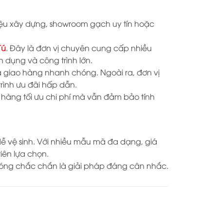
ệu xây dựng, showroom gạch uy tín hoặc
Tú
. Đây là đơn vị chuyên cung cấp nhiều
dụng và công trình lớn.
và giao hàng nhanh chóng. Ngoài ra, đơn vị
rình ưu đãi hấp dẫn.
 hàng tối ưu chi phí mà vẫn đảm bảo tính
ễ vệ sinh. Với nhiều mẫu mã đa dạng, giá
iên lựa chọn.
óng chắc chắn là giải pháp đáng cân nhắc.