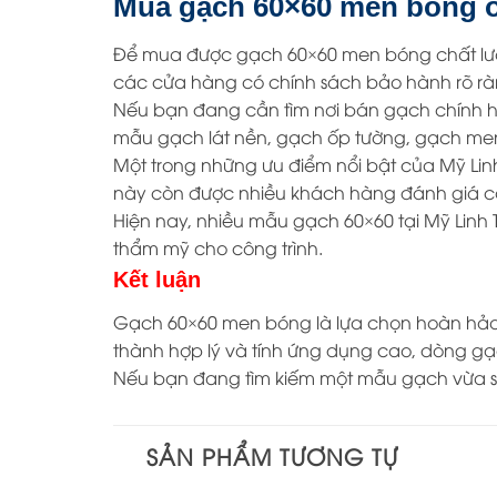
Mua gạch 60×60 men bóng ở
Để mua được gạch 60×60 men bóng chất lượn
các cửa hàng có chính sách bảo hành rõ rà
Nếu bạn đang cần tìm nơi bán gạch chính h
mẫu gạch lát nền, gạch ốp tường, gạch men
Một trong những ưu điểm nổi bật của Mỹ Linh
này còn được nhiều khách hàng đánh giá ca
Hiện nay, nhiều mẫu gạch 60×60 tại Mỹ Linh
thẩm mỹ cho công trình.
Kết luận
Gạch 60×60 men bóng là lựa chọn hoàn hảo 
thành hợp lý và tính ứng dụng cao, dòng gạ
Nếu bạn đang tìm kiếm một mẫu gạch vừa s
SẢN PHẨM TƯƠNG TỰ