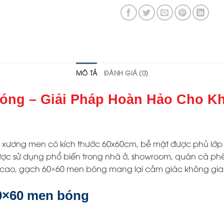
MÔ TẢ
ĐÁNH GIÁ (0)
óng – Giải Pháp Hoàn Hảo Cho Kh
?
 xương men có kích thước 60x60cm, bề mặt được phủ lớp
được sử dụng phổ biến trong nhà ở, showroom, quán cà ph
ao, gạch 60×60 men bóng mang lại cảm giác không gian r
60×60 men bóng