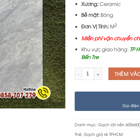
Xương:
Ceramic
Bề mặt:
Bóng
2
Đơn Vị Tính:
M
Miễn phí vận chuyển ch
Khu vực giao hàng:
TP H
Bến Tre
Số lượng
THÊM VÀ
Gọi điện
Danh mục:
Gạch lát nền 600x60
Thẻ:
Gạch giá rẻ TPHCM