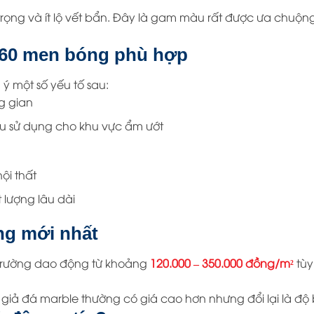
rọng và ít lộ vết bẩn. Đây là gam màu rất được ưa chuộng
×60 men bóng phù hợp
ý một số yếu tố sau:
g gian
u sử dụng cho khu vực ẩm ướt
ội thất
 lượng lâu dài
ng mới nhất
 trường dao động từ khoảng
120.000 – 350.000 đồng/m²
tùy
đá marble thường có giá cao hơn nhưng đổi lại là độ bề