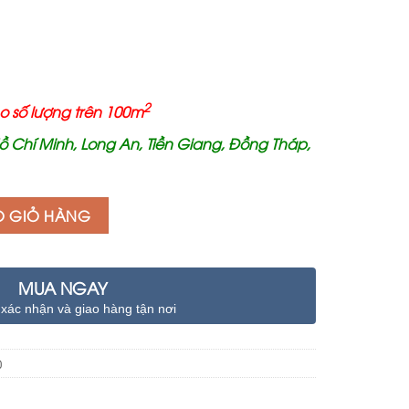
110.000 ₫.
2
o số lượng trên 100m
ồ Chí Minh, Long An, Tiền Giang, Đồng Tháp,
O GIỎ HÀNG
MUA NGAY
 xác nhận và giao hàng tận nơi
0