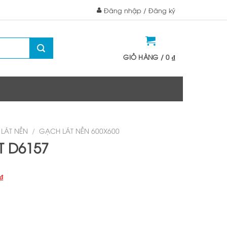
Đăng nhập / Đăng ký
GIỎ HÀNG /
0
₫
LÁT NỀN
/
GẠCH LÁT NỀN 600X600
T D6157
Giá
₫
hiện
tại
₫.
là: