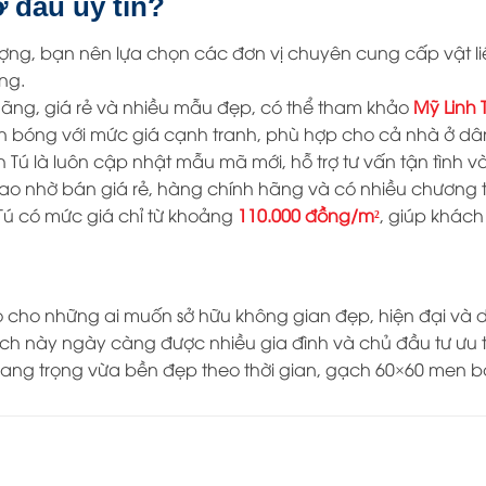
 đâu uy tín?
g, bạn nên lựa chọn các đơn vị chuyên cung cấp vật li
ng.
ãng, giá rẻ và nhiều mẫu đẹp, có thể tham khảo
Mỹ Linh 
 bóng với mức giá cạnh tranh, phù hợp cho cả nhà ở dân 
 Tú là luôn cập nhật mẫu mã mới, hỗ trợ tư vấn tận tình 
o nhờ bán giá rẻ, hàng chính hãng và có nhiều chương t
 Tú có mức giá chỉ từ khoảng
110.000 đồng/m²
, giúp khách
cho những ai muốn sở hữu không gian đẹp, hiện đại và d
ch này ngày càng được nhiều gia đình và chủ đầu tư ưu t
ang trọng vừa bền đẹp theo thời gian, gạch 60×60 men b