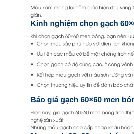
Màu xám mang lại cảm giác hiện đại, sang t
giản.
Kinh nghiệm chọn gạch 60
Khi chọn gạch 60×60 men bóng, bạn nên lưu 
Chọn màu sắc phù hợp với diện tích khôn
Ưu tiên các mẫu có bề mặt chống trơn nế
Chọn gạch có độ cứng cao, ít cong vênh
Kết hợp màu gạch với màu sơn tường và n
Chọn thương hiệu uy tín để đảm bảo chất
Báo giá gạch 60×60 men bó
Hiện nay, giá gạch 60×60 men bóng trên thị
nghệ sản xuất.
Những mẫu gạch cao cấp nhập khẩu hoặc giả 