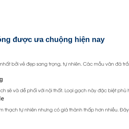
óng được ưa chuộng hiện nay
nhất bởi vẻ đẹp sang trọng, tự nhiên. Các mẫu vân đá tr
g
ạch sẽ và dễ phối với nội thất. Loại gạch này đặc biệt ph
le
thạch tự nhiên nhưng có giá thành thấp hơn nhiều. Đây l