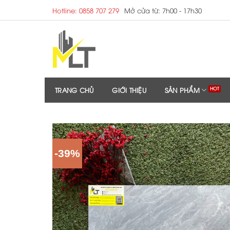
Skip
Hotline: 0858 707 279
Mở cửa từ: 7h00 - 17h30
to
content
TRANG CHỦ
GIỚI THIỆU
SẢN PHẨM
-39%