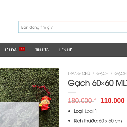
Tìm
kiếm:
ƯU ĐÃI
TIN TỨC
LIÊN HỆ
TRANG CHỦ
/
GẠCH
/
GẠCH 
Gạch 60×60 ML
Giá
180.000
110.000
₫
gốc
Loại
: Loại 1
là:
180.000 
Kích thước
: 60 x 60 cm