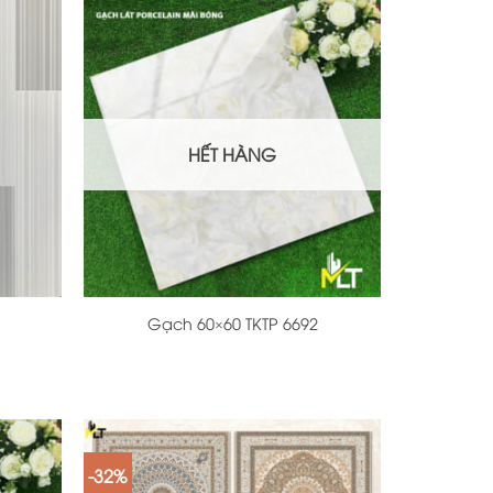
HẾT HÀNG
+
Gạch 60×60 TKTP 6692
-32%