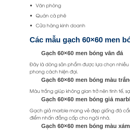
Văn phòng
Quán cà phê
Cửa hàng kinh doanh
Các mẫu gạch 60×60 men b
Gạch 60×60 men bóng vân đá
Đây là dòng sản phẩm được lựa chọn nhiều 
phong cách hiện đại.
Gạch 60×60 men bóng màu trắn
Màu trắng giúp không gian trở nên tinh tế, s
Gạch 60×60 men bóng giả marb
Gạch giả marble mang vẻ đẹp giống đá cẩm 
điểm nhấn đẳng cấp cho ngôi nhà.
Gạch 60×60 men bóng màu xám