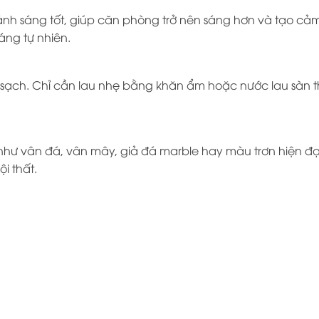
 sáng tốt, giúp căn phòng trở nên sáng hơn và tạo cảm 
áng tự nhiên.
sạch. Chỉ cần lau nhẹ bằng khăn ẩm hoặc nước lau sàn 
ư vân đá, vân mây, giả đá marble hay màu trơn hiện đại
i thất.