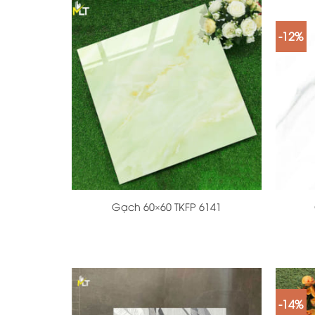
-12%
+
+
Gạch 60×60 TKFP 6141
-14%