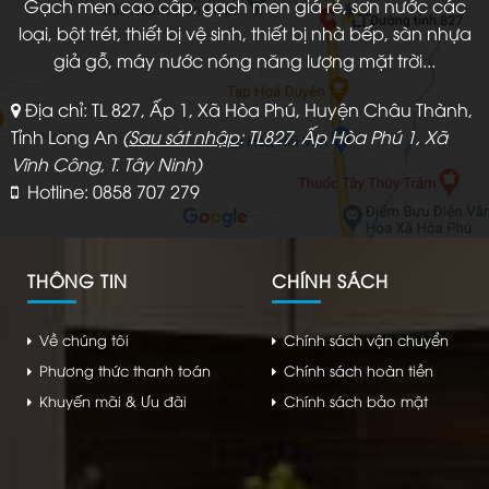
Gạch men cao cấp, gạch men giá rẻ, sơn nước các
loại, bột trét, thiết bị vệ sinh, thiết bị nhà bếp, sàn nhựa
giả gỗ, máy nước nóng năng lượng mặt trời...
Địa chỉ: TL 827, Ấp 1, Xã Hòa Phú, Huyện Châu Thành,
Tỉnh Long An
(
Sau sát nhập
: TL827, Ấp Hòa Phú 1, Xã
Vĩnh Công, T. Tây Ninh)
Hotline: 0858 707 279
THÔNG TIN
CHÍNH SÁCH
Về chúng tôi
Chính sách vận chuyển
Phương thức thanh toán
Chính sách hoàn tiền
Khuyến mãi & Ưu đãi
Chính sách bảo mật