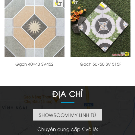
Gạch 40×40 SV452
Gạch 50×50 SV 515F
ĐỊA CHỈ
SHOWROOM MỸ LINH TÚ
Chuyên cung cấp sỉ và lẻ: