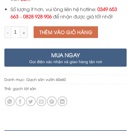
Số lượng ít hơn, vui lòng liên hệ hotline:
0349 653
663
–
0828 928 906
để nhận được giá tốt nhất
Số lượng
THÊM VÀO GIỎ HÀNG
MUA NGAY
Gọi điện xác nhận và giao hàng tận nơi
Danh mục:
Gạch sân vườn 60x60
Thẻ:
gạch lát sân