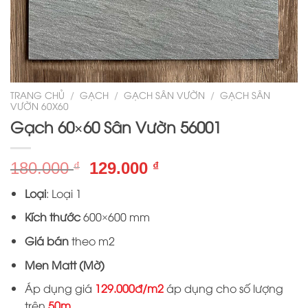
TRANG CHỦ
/
GẠCH
/
GẠCH SÂN VƯỜN
/
GẠCH SÂN
VƯỜN 60X60
Gạch 60×60 Sân Vườn 56001
Giá
Giá
180.000
129.000
₫
₫
gốc
hiện
Loại
: Loại 1
là:
tại
180.000 ₫.
là:
Kích thước
600×600 mm
129.000 ₫.
Giá bán
theo m2
Men Matt (Mờ)
Áp dụng giá
129.000đ/m2
áp dụng cho số lượng
trên
50m