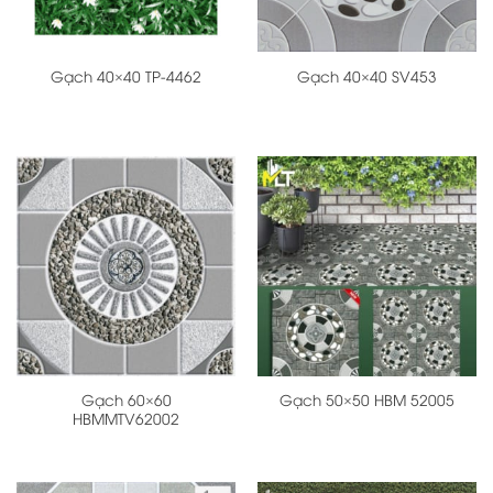
Gạch 40×40 TP-4462
Gạch 40×40 SV453
Gạch 60×60
Gạch 50×50 HBM 52005
HBMMTV62002