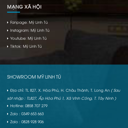
MẠNG XÃ HỘI
Fanpage: Mỹ Linh Tú
Instagram: Mỹ Linh Tú
Youtube: Mỹ Linh Tú
Tiktok: Mỹ Linh Tú
SHOWROOM MỸ LINH TÚ
Địa chỉ: TL 827, X. Hòa Phú, H. Châu Thành, T. Long An
( Sau
sát nhập : TL827, Ấp Hòa Phú 1, Xã Vĩnh Công, T. Tây Ninh )
Hotline: 0858 707 279
Zalo : 0349 653 663
Zalo : 0828 928 906