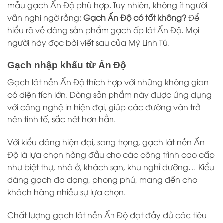
mẫu gạch Ấn Độ phù hợp. Tuy nhiên, không ít người
vẫn nghi ngờ rằng:
Gạch Ấn Độ có tốt không?
Để
hiểu rõ về dòng sản phẩm gạch ốp lát Ấn Độ. Mọi
người hãy đọc bài viết sau của
Mỹ Linh Tú
.
Gạch nhập khẩu từ Ấn Độ
Gạch lát nền Ấn Độ thích hợp với những không gian
có diện tích lớn. Dòng sản phẩm này được ứng dụng
với công nghệ in hiện đại, giúp các đường vân trở
nên tinh tế, sắc nét hơn hẳn.
Với kiểu dáng hiện đại, sang trọng, gạch lát nền Ấn
Độ là lựa chọn hàng đầu cho các công trình cao cấp
như biệt thự, nhà ở, khách sạn, khu nghỉ dưỡng… Kiểu
dáng gạch đa dạng, phong phú, mang đến cho
khách hàng nhiều sự lựa chọn.
Chất lượng gạch lát nền Ấn Độ đạt đầy đủ các tiêu