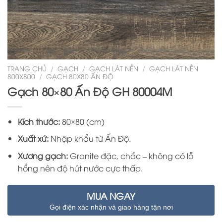
TRANG CHỦ
/
GẠCH
/
GẠCH LÁT NỀN
/
GẠCH LÁT NỀN
800X800
/
GẠCH 80X80 ẤN ĐỘ
Gạch 80×80 Ấn Độ GH 80004M
Kích thước:
80×80 (cm)
Xuất xứ:
Nhập khẩu từ Ấn Độ.
Xương gạch:
Granite đặc, chắc – không có lỗ
hổng nên độ hút nước cực thấp.
MUA NGAY
Gọi điện xác nhận và giao hàng tận nơi