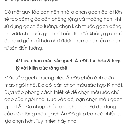
Có một quy tắc bạn nên nhớ là chọn gạch ốp lát lớn
sẽ tạo cảm giác căn phòng rộng và thoáng hơn. Khi
sử dụng gạch ốp tường, chọn kích thước gạch đồng
bộ với kích thước gạch lát nền. Khi đó, không gian có
được sự gắn kết hơn nhờ đường ron gạch liền mạch
từ sàn đến tường.
4/ Lựa chọn màu sắc gạch Ấn Độ hài hòa & hợp
lý với kiến trúc tổng thể
Màu sắc gạch thương hiệu Ấn Độ phản ánh diện
mạo ngôi nhà. Do đó, cần chọn màu sắc hợp lý nhất.
Dựa vào phong cách thiết kế để chọn màu sắc chủ
đạo của ngôi nhà. Dựa vào đó, bạn chọn màu gạch
ốp lát Ấn Độ nhập khẩu cho phù hợp. Sự đa dạng
của các tông màu gạch Ấn Độ giúp bạn có nhiều sự
lựa chọn hơn. Tuy nhiên hãy nhớ: