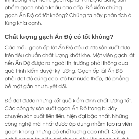
phẩm gạch nhập khẩu cao cấp. Để kiểm chứng
gạch Ấn Độ có tốt không? Chúng ta hãy phân tích ở
từng khía cạnh.
Chất lượng gạch Ấn Độ có tốt không?
Các mẫu gạch ốp lát Ấn Độ đều được sản xuất dựa
trên tiêu chuẩn chất lượng khắt khe. Một viên gạch lát
nền Ấn Độ được ra ngoài thị trường phải thông qua
quá trình kiểm duyệt kỹ lưỡng. Gạch ốp lát Ấn Độ
phải đạt độ cứng cao, độ hút nước thấp, độ phẳng
bề mặt gần như tuyệt đối.
Để đạt được những kết quả kiểm định chất lượng tốt.
Các công ty sản xuất gạch Ấn Độ trang bị dây
chuyền sản xuất tiến tiến, hiện đại bậc nhất. Những
công nghệ mới nhất được áp dụng nhằm tạo ra viên
gạch không những có chất lượng cao nhất. Công