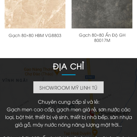
Gạch 80×80 Ấn Độ GH
Gạch 80×80 HBM VG8803
80017M
ĐỊA CHỈ
SHOWROOM MỸ LINH TÚ
Chuyên cung cấp sỉ và lẻ:
Gạch men cao cấp, gạch men giá rẻ, sơn nước các
loại, bột trét, thiết bị vệ sinh, thiết bị nhà bếp, sàn nhựa
giả gỗ, máy nước nóng năng lượng mặt trời...