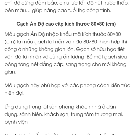
chí: độ cứng đảm bảo, chịu lực tốt, độ hút nước thấp,
bền màu… giúp nâng cao tuổi thọ công trình.
Gạch Ấn Độ cao cấp kích thước 80×80 (cm)
Mẫu gạch Ấn Độ nhập khẩu mã kích thước 80×80
(cm) là mẫu gạch lát nền vân đá 80×80 thích hợp thi
công ở những không gian lớn. Gạch sở hữu họa tiết
vân đá tự nhiên vô cùng ấn tượng. Bề mặt gạch siêu
bóng tăng nét đẳng cấp, sang trọng cho mỗi không
gian.
Mẫu gạch này phù hợp với các phong cách kiến trúc
hiện đại.
Ứng dụng trong lát sàn phòng khách nhà ở dân
dụng, sảnh hiên, khách sạn, trung tâm thương mại,
bệnh viện