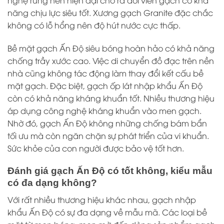
nghệ rung nén hiện đại cho ra đời viên gạch có khả
năng chịu lực siêu tốt. Xương gạch Granite đặc chắc
không có lỗ hổng nên độ hút nước cực thấp.
Bề mặt gạch Ấn Độ siêu bóng hoàn hảo có khả năng
chống trầy xước cao. Việc di chuyển đồ đạc trên nền
nhà cũng không tác động làm thay đổi kết cấu bề
mặt gạch. Đặc biệt, gạch ốp lát nhập khẩu Ấn Độ
còn có khả năng kháng khuẩn tốt. Nhiều thương hiệu
áp dụng công nghệ kháng khuẩn vào men gạch.
Nhờ đó, gạch Ấn Độ không những chống bám bẩn
tối ưu mà còn ngăn chặn sự phát triển của vi khuẩn.
Sức khỏe của con người được bảo vệ tốt hơn.
Đánh giá gạch Ấn Độ có tốt không, kiểu mẫu
có đa dạng không?
Với rất nhiều thương hiệu khác nhau, gạch nhập
khẩu Ấn Độ có sự đa dạng về mẫu mã. Các loại bề