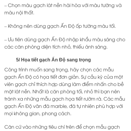
– Chọn màu gạch lát nền hài hòa với màu tường và
màu nội thất.
– Không nên dùng gạch Ấn Độ ốp tường màu tối.
– Ưu tiên dùng gạch Ấn Độ nhập khẩu màu sáng cho
các căn phòng diện tích nhỏ, thiếu ánh sáng.
5/ Họa tiết gạch Ấn Độ sang trọng
Công trình muốn sang trọng, hãy chọn các mẫu
gạch Ấn Độ có họa tiết đơn giản. Sự cầu kỳ của một
viên gạch chỉ thích hợp dùng làm điểm nhấn cho bề
mặt lát nền. Nhất là căn phòng tối, nhỏ thì bạn nên
tránh xa những mẫu gạch họa tiết rườm rà. Các mẫu
gạch Ấn Độ vân đá marble, đá tự nhiên phù hợp với
mọi không gian, phong cách.
Căn cứ vào những tiêu chí trên để chọn mẫu gạch