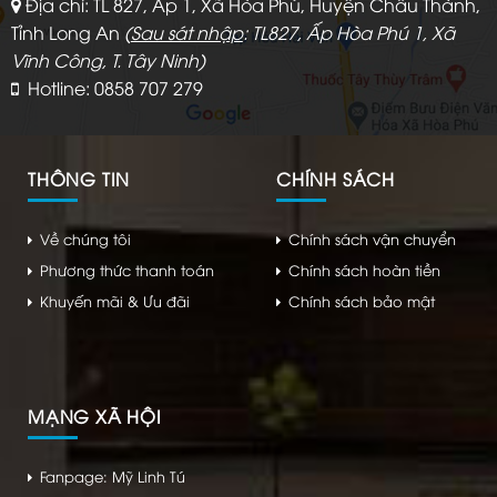
Địa chỉ: TL 827, Ấp 1, Xã Hòa Phú, Huyện Châu Thành,
Tỉnh Long An
(
Sau sát nhập
: TL827, Ấp Hòa Phú 1, Xã
Vĩnh Công, T. Tây Ninh)
Hotline: 0858 707 279
THÔNG TIN
CHÍNH SÁCH
Về chúng tôi
Chính sách vận chuyển
Phương thức thanh toán
Chính sách hoàn tiền
Khuyến mãi & Ưu đãi
Chính sách bảo mật
MẠNG XÃ HỘI
Fanpage: Mỹ Linh Tú