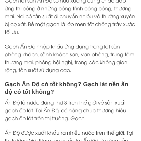
Gạch lát sàn Ấn Độ sở hữu xương cứng chắc đáp
ứng thi công ở những công trình công cộng, thương
mại. Nơi có tần suất di chuyển nhiều và thường xuyên
bị cọ xát. Bề mặt gạch là lớp men tốt chống trầy xước
tối ưu.
Gạch Ấn Độ
nhập khẩu ứng dụng trong lát sàn
phòng khách, sảnh khách sạn, văn phòng, trung tâm
thương mại, phòng hội nghị, trong các không gian
rộng, tần suất sử dụng cao.
Gạch Ấn Độ có tốt không? Gạch lát nền ấn
độ có tốt không?
Ấn Độ
là nước đứng thứ 3 trên thế giới về sản xuất
gạch ốp lát. Tại Ấn Độ, có hàng chục thương hiệu
gạch ốp lát trên thị trường. Gạch
Ấn Độ được xuất khẩu ra nhiều nước trên thế giới. Tại
thị trường Việt Nam, gạch ốp lát Ấn Độ là dòng sản