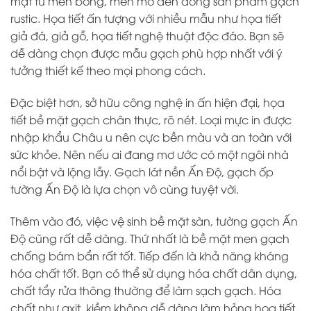
mặt từ men bóng, men mờ đến dòng sản phẩm gạch
rustic. Họa tiết ấn tượng với nhiều mẫu như họa tiết
giả đá, giả gỗ, họa tiết nghệ thuật độc đáo. Bạn sẽ
dễ dàng chọn được mẫu gạch phù hợp nhất với ý
tưởng thiết kế theo mọi phong cách.
Đặc biệt hơn, sở hữu công nghệ in ấn hiện đại, họa
tiết bề mặt gạch chân thực, rõ nét. Loại mực in được
nhập khẩu Châu u nên cực bền màu và an toàn với
sức khỏe. Nên nếu ai đang mơ ước có một ngôi nhà
nổi bật và lộng lẫy. Gạch lát nền Ấn Độ, gạch ốp
tường Ấn Độ là lựa chọn vô cùng tuyệt vời.
Thêm vào đó, việc vệ sinh bề mặt sàn, tường gạch Ấn
Độ cũng rất dễ dàng. Thứ nhất là bề mặt men gạch
chống bám bẩn rất tốt. Tiếp đến là khả năng kháng
hóa chất tốt. Bạn có thể sử dụng hóa chất dân dụng,
chất tẩy rửa thông thường để làm sạch gạch. Hóa
chất như axit, kiềm không dễ dàng làm hỏng họa tiết