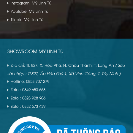
Instagram: Mỹ Linh Tú
Youtube: Mỹ Linh Tú
Tiktok: Mỹ Linh Tú
SHOWROOM MỸ LINH TÚ
Địa chỉ: TL 827, X. Hòa Phú, H. Châu Thành, T. Long An
( Sau
sát nhập : TL827, Ấp Hòa Phú 1, Xã Vĩnh Công, T. Tây Ninh )
Hotline: 0858 707 279
Zalo : 0349 653 663
Zalo : 0828 928 906
Zalo : 0832 673 439