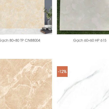
+
Gạch 80×80 TP CN88004
Gạch 60×60 HP 615
-12%