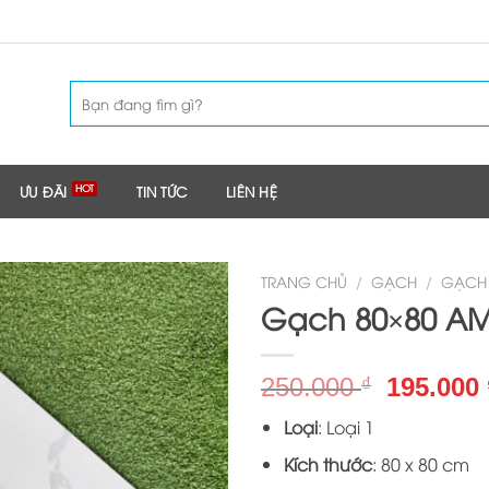
Tìm
kiếm:
ƯU ĐÃI
TIN TỨC
LIÊN HỆ
TRANG CHỦ
/
GẠCH
/
GẠCH 
Gạch 80×80 AM
Giá
250.000
195.000
₫
gốc
Loại
: Loại 1
là:
250.000 
Kích thước
: 80 x 80 cm