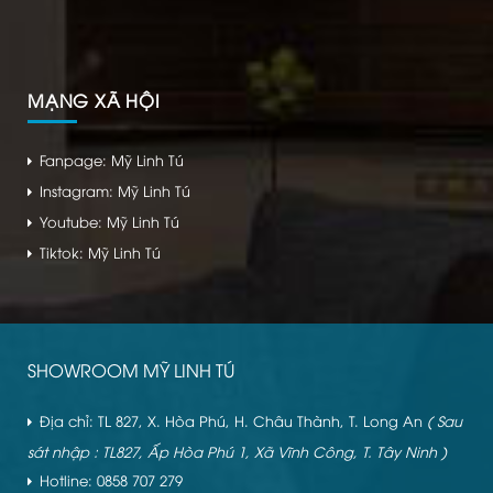
MẠNG XÃ HỘI
Fanpage: Mỹ Linh Tú
Instagram: Mỹ Linh Tú
Youtube: Mỹ Linh Tú
Tiktok: Mỹ Linh Tú
SHOWROOM MỸ LINH TÚ
Địa chỉ: TL 827, X. Hòa Phú, H. Châu Thành, T. Long An
( Sau
sát nhập : TL827, Ấp Hòa Phú 1, Xã Vĩnh Công, T. Tây Ninh )
Hotline: 0858 707 279