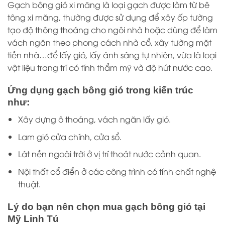
Gạch bông gió xi măng là loại gạch được làm từ bê
tông xi măng, thường được sử dụng để xây ốp tường
tạo độ thông thoáng cho ngôi nhà hoặc dùng để làm
vách ngăn theo phong cách nhà cổ, xây tường mặt
tiền nhà…để lấy gió, lấy ánh sáng tự nhiên, vừa là loại
vật liệu trang trí có tính thẩm mỹ và độ hút nước cao.
Ứng dụng gạch bông gió trong kiến trúc
như:
Xây dựng ô thoáng, vách ngăn lấy gió.
Lam gió cửa chính, cửa sổ.
Lát nền ngoài trời ở vị trí thoát nước cảnh quan.
Nội thất cổ điển ở các công trình có tính chất nghệ
thuật.
Lý do bạn nên chọn mua gạch bông gió tại
Mỹ Linh Tú