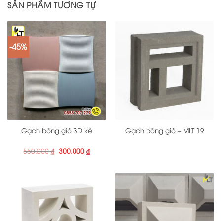
SẢN PHẨM TƯƠNG TỰ
-45%
Gạch bông gió 3D kẻ
Gạch bông gió – MLT 19
Giá
Giá
550.000
₫
300.000
₫
gốc
hiện
là:
tại
550.000 ₫.
là:
300.000 ₫.