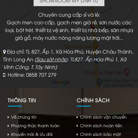
SHOWROOM MỸ LINH TÚ
Chuyên cung cấp sỉ và lẻ:
Gạch men cao cấp, gạch men giá rẻ, sơn nước các
loại, bột trét, thiết bị vệ sinh, thiết bị nhà bếp, sàn nhựa
giả gỗ, máy nước nóng năng lượng mặt trời...
Địa chỉ: TL 827, Ấp 1, Xã Hòa Phú, Huyện Châu Thành,
Tỉnh Long An
(
Sau sát nhập
: TL827, Ấp Hòa Phú 1, Xã
Vĩnh Công, T. Tây Ninh)
Hotline: 0858 707 279
THÔNG TIN
CHÍNH SÁCH
Về chúng tôi
Chính sách vận chuyển
Phương thức thanh toán
Chính sách hoàn tiền
Khuyến mãi & Ưu đãi
Chính sách bảo mật