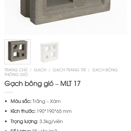
TRANG CHỦ
/
GẠCH
/
GẠCH TRANG TRÍ
/
GẠCH BÔNG
THÔNG GIÓ
Gạch bông gió – MLT 17
Màu sắc:
Trắng – Xám
Kích thước:
190*190*65 mm
Trọng lượng
: 3.3kg/viên