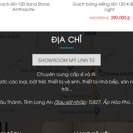
ạch 60×120 Sand Stone
Gạch bóng kiếng 60×120 K.
Anthracite
Light
Giá
G
500.000
₫
290.000
₫
gốc
h
là:
tạ
500.000 ₫.
là
2
ĐỊA CHỈ
SHOWROOM MỸ LINH TÚ
Chuyên cung cấp sỉ và lẻ:
 các loại, bột trét, thiết bị vệ sinh, thiết bị nhà bếp, s
trời...
hâu Thành, Tỉnh Long An
(
Sau sát nhập
: TL827, Ấp Hòa Phú 1