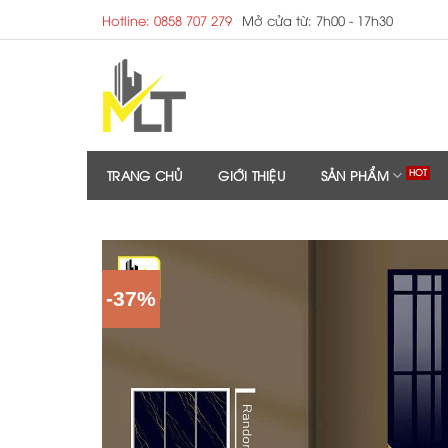
Skip
Hotline: 0858 707 279
Mở cửa từ: 7h00 - 17h30
to
content
TRANG CHỦ
GIỚI THIỆU
SẢN PHẨM
-37%