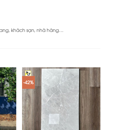
 lang, khách sạn, nhà hàng…
-42%