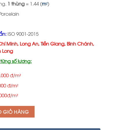
316.000 ₫.
ùng.
1 thùng
= 1.44 (
m²
)
orcelain
ẩn:
ISO 9001-2015
hí Minh,
Long An, Tiền Giang, Bình Chánh,
h Long
từng số lượng:
.000 đ/m²
000 đ/m²
.000đ/m²
O GIỎ HÀNG