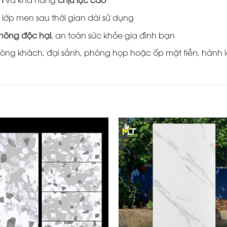
 lớp men sau thời gian dài sử dụng
không độc hại
, an toàn sức khỏe gia đình bạn
òng khách, đại sảnh, phòng họp hoặc ốp mặt tiền, hành