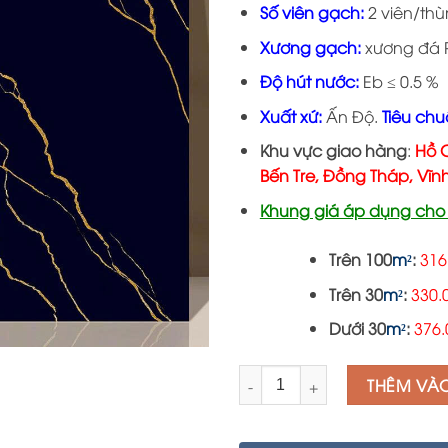
Số viên gạch:
2 viên/th
Xương gạch:
xương đá P
Độ hút nước:
Eb ≤ 0.5 %
Xuất xứ:
Ấn Độ.
Tiêu chu
Khu vực giao hàng
:
Hồ C
Bến Tre, Đồng Tháp, Vĩn
Khung giá áp dụng cho 
Trên 100
m²
:
316
Trên 30
m²
:
330.
Dưới 30
m²
:
376
Số lượng
THÊM VÀ