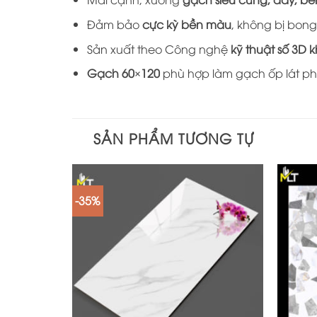
Đảm bảo
cực kỳ bền màu
, không bị bong
Sản xuất theo Công nghệ
kỹ thuật số 3D 
Gạch 60×120
phù hợp làm gạch ốp lát ph
SẢN PHẨM TƯƠNG TỰ
-35%