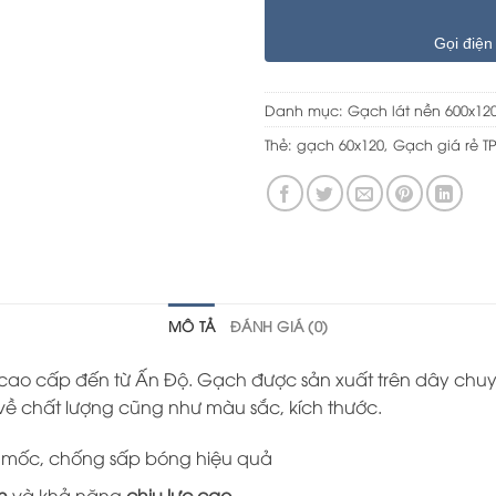
Gọi điện
Danh mục:
Gạch lát nền 600x12
Thẻ:
gạch 60x120
,
Gạch giá rẻ 
MÔ TẢ
ĐÁNH GIÁ (0)
 cao cấp đến từ Ấn Độ. Gạch được sản xuất trên dây chu
 chất lượng cũng như màu sắc, kích thước.
 mốc, chống sấp bóng hiệu quả
n
và khả năng
chịu lực cao