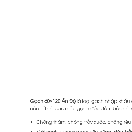
Gạch 60×120 Ấn Độ
là loại gạch nhập khẩu
nên tất cả các mẫu gạch đều đảm bảo cả về
Chống thấm, chống trầy xước, chống rêu
Mài cạnh, xương
gạch siêu cứng, dày, bề