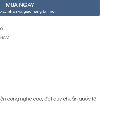
MUA NGAY
 xác nhận và giao hàng tận nơi
00
TPHCM
yền công nghệ cao, đạt quy chuẩn quốc tế