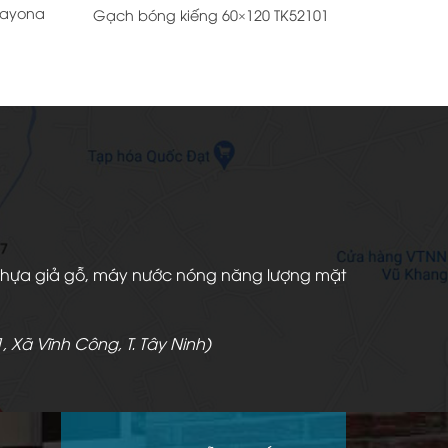
Bayona
Gạch bóng kiếng 60×120 TK52101
iá
iện
i
:
90.000 ₫.
àn nhựa giả gỗ, máy nước nóng năng lượng mặt
, Xã Vĩnh Công, T. Tây Ninh)