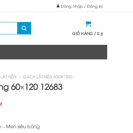
Đăng nhập / Đăng ký
GIỎ HÀNG /
0
₫
LÁT NỀN
/
GẠCH LÁT NỀN 600X1200
ng 60×120 12683
Giá
₫
hiện
tại
₫.
là:
sh – Men siêu bóng