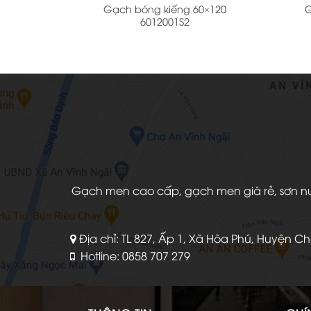
Gạch bóng kiếng 60×120
G
6012001S2
Gạch men cao cấp, gạch men giá rẻ, sơn nước
Địa chỉ: TL 827, Ấp 1, Xã Hòa Phú, Huyện C
Hotline: 0858 707 279