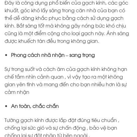
Đây là công dụng phổ biến của gạch kính, các góc
khuất, góc khó lấy sáng trong căn nhà của bạn có
thể dễ dàng khắc phục bằng cách sử dụng gạch
kính. Bắt sáng tốt mà không gây nóng bức khó chịu
cũng là một điểm cộng cho loại gạch này. Ánh sáng
được khuếch tán đều trong không gian.
Phong cách nhã nhặn – sang trọng
Sự trong suốt và cách âm của gạch kính không hạn
chế tầm nhìn cảnh quan , vì vậy tạo ra một không
gian yên tĩnh và mang đến cho bạn nhiều hơn là sự
cảm nhận
An toàn, chắc chắn
Tường gạch kính được lắp đặt đúng tiêu chuẩn ,
chống lại sức gió và sự chấn động , bảo vệ bạn
chống lại sự đột nhập từ bên ngoài .