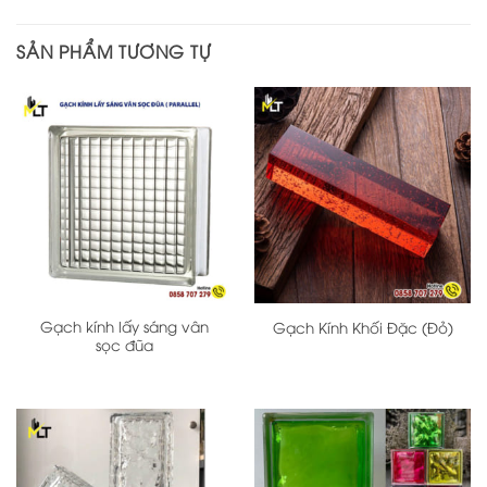
SẢN PHẨM TƯƠNG TỰ
Gạch kính lấy sáng vân
Gạch Kính Khối Đặc (Đỏ)
sọc đũa