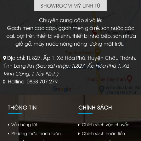
SHOWROOM MỸ LINH TÚ
Chuyên cung cấp sỉ và lẻ:
Gạch men cao cấp, gạch men giá rẻ, sơn nước các
loại, bột trét, thiết bị vệ sinh, thiết bị nhà bếp, sàn nhựa
giả gỗ, máy nước nóng năng lượng mặt trời...
Địa chỉ: TL 827, Ấp 1, Xã Hòa Phú, Huyện Châu Thành,
Tỉnh Long An
(
Sau sát nhập
: TL827, Ấp Hòa Phú 1, Xã
Vĩnh Công, T. Tây Ninh)
Hotline: 0858 707 279
THÔNG TIN
CHÍNH SÁCH
Về chúng tôi
Chính sách vận chuyển
Phương thức thanh toán
Chính sách hoàn tiền