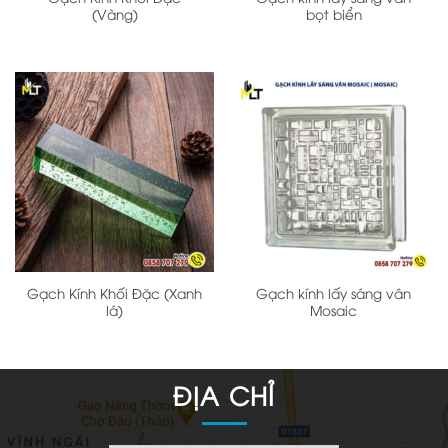
(Vàng)
bọt biển
Gạch Kính Khối Đặc (Xanh
Gạch kính lấy sáng vân
lá)
Mosaic
ĐỊA CHỈ