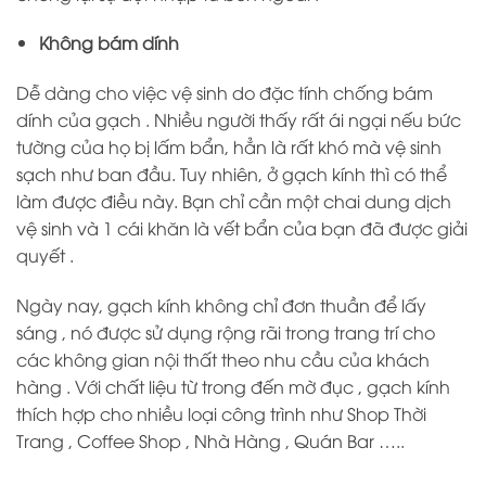
Không bám dính
Dễ dàng cho việc vệ sinh do đặc tính chống bám
dính của gạch . Nhiều người thấy rất ái ngại nếu bức
tường của họ bị lấm bẩn, hẳn là rất khó mà vệ sinh
sạch như ban đầu. Tuy nhiên, ở gạch kính thì có thể
làm được điều này. Bạn chỉ cần một chai dung dịch
vệ sinh và 1 cái khăn là vết bẩn của bạn đã được giải
quyết .
Ngày nay, gạch kính không chỉ đơn thuần để lấy
sáng , nó được sử dụng rộng rãi trong trang trí cho
các không gian nội thất theo nhu cầu của khách
hàng . Với chất liệu từ trong đến mờ đục , gạch kính
thích hợp cho nhiều loại công trình như Shop Thời
Trang , Coffee Shop , Nhà Hàng , Quán Bar …..