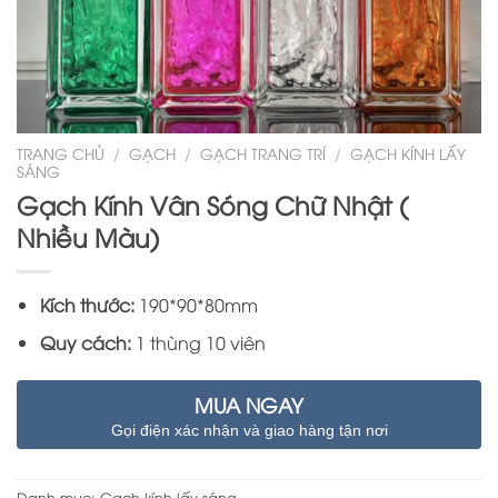
TRANG CHỦ
/
GẠCH
/
GẠCH TRANG TRÍ
/
GẠCH KÍNH LẤY
SÁNG
Gạch Kính Vân Sóng Chữ Nhật (
Nhiều Màu)
Kích thước:
190*90*80mm
Quy cách:
1 thùng 10 viên
MUA NGAY
Gọi điện xác nhận và giao hàng tận nơi
Danh mục:
Gạch kính lấy sáng