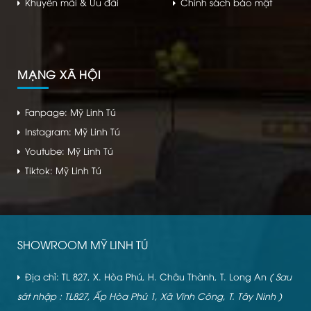
Khuyến mãi & Ưu đãi
Chính sách bảo mật
MẠNG XÃ HỘI
Fanpage: Mỹ Linh Tú
Instagram: Mỹ Linh Tú
Youtube: Mỹ Linh Tú
Tiktok: Mỹ Linh Tú
SHOWROOM MỸ LINH TÚ
Địa chỉ: TL 827, X. Hòa Phú, H. Châu Thành, T. Long An
( Sau
sát nhập : TL827, Ấp Hòa Phú 1, Xã Vĩnh Công, T. Tây Ninh )