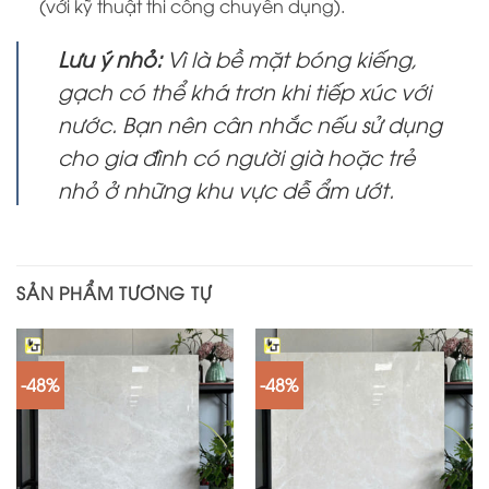
(với kỹ thuật thi công chuyên dụng).
Lưu ý nhỏ:
Vì là bề mặt bóng kiếng,
gạch có thể khá trơn khi tiếp xúc với
nước. Bạn nên cân nhắc nếu sử dụng
cho gia đình có người già hoặc trẻ
nhỏ ở những khu vực dễ ẩm ướt.
SẢN PHẨM TƯƠNG TỰ
-48%
-48%