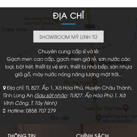
là:
tại
800.000 ₫.
là:
420.000 ₫.
ĐỊA CHỈ
SHOWROOM MỸ LINH TÚ
Chuyên cung cấp sỉ và lẻ:
Gạch men cao cấp, gạch men giá rẻ, sơn nước các
loại, bột trét, thiết bị vệ sinh, thiết bị nhà bếp, sàn nhựa
giả gỗ, máy nước nóng năng lượng mặt trời...
Địa chỉ: TL 827, Ấp 1, Xã Hòa Phú, Huyện Châu Thành,
Tỉnh Long An
(
Sau sát nhập
: TL827, Ấp Hòa Phú 1, Xã
Vĩnh Công, T. Tây Ninh)
Hotline: 0858 707 279
THÔNG TIN
CHÍNH SÁCH