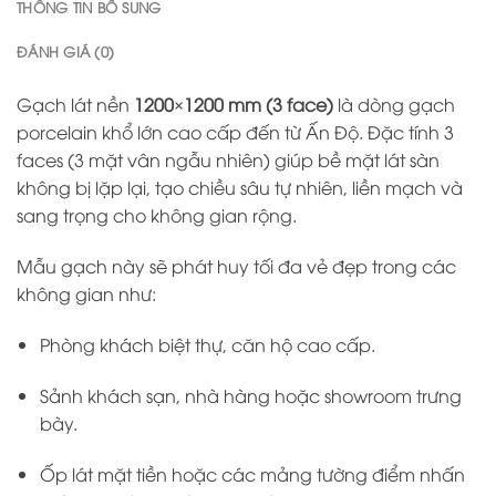
THÔNG TIN BỔ SUNG
ĐÁNH GIÁ (0)
Gạch lát nền
1200×1200 mm (3 face)
là dòng gạch
porcelain khổ lớn cao cấp đến từ Ấn Độ. Đặc tính 3
faces (3 mặt vân ngẫu nhiên) giúp bề mặt lát sàn
không bị lặp lại, tạo chiều sâu tự nhiên, liền mạch và
sang trọng cho không gian rộng.
Mẫu gạch này sẽ phát huy tối đa vẻ đẹp trong các
không gian như:
Phòng khách biệt thự, căn hộ cao cấp.
Sảnh khách sạn, nhà hàng hoặc showroom trưng
bày.
Ốp lát mặt tiền hoặc các mảng tường điểm nhấn