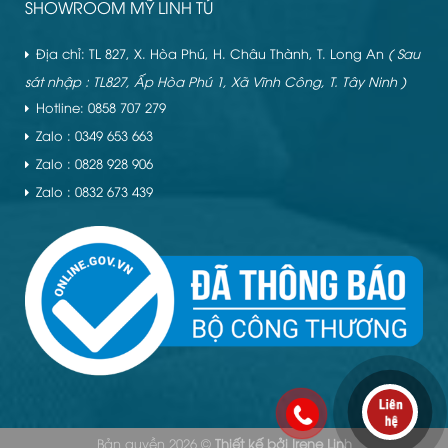
SHOWROOM MỸ LINH TÚ
Địa chỉ: TL 827, X. Hòa Phú, H. Châu Thành, T. Long An
( Sau
sát nhập : TL827, Ấp Hòa Phú 1, Xã Vĩnh Công, T. Tây Ninh )
Hotline: 0858 707 279
Zalo : 0349 653 663
Zalo : 0828 928 906
Zalo : 0832 673 439
Bản quyền 2026 ©
Thiết kế bởi
Irene Linh