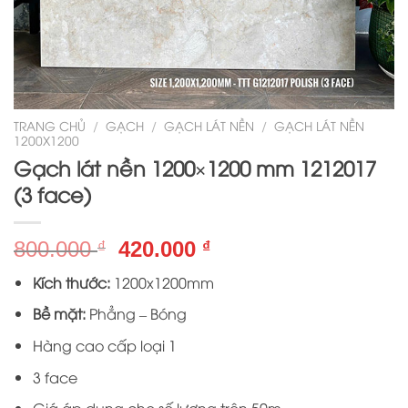
TRANG CHỦ
/
GẠCH
/
GẠCH LÁT NỀN
/
GẠCH LÁT NỀN
1200X1200
Gạch lát nền 1200×1200 mm 1212017
(3 face)
Giá
Giá
800.000
420.000
₫
₫
gốc
hiện
Kích thước:
1200x1200mm
là:
tại
800.000 ₫.
là:
Bề mặt:
Phẳng – Bóng
420.000 ₫.
Hàng cao cấp loại 1
3 face