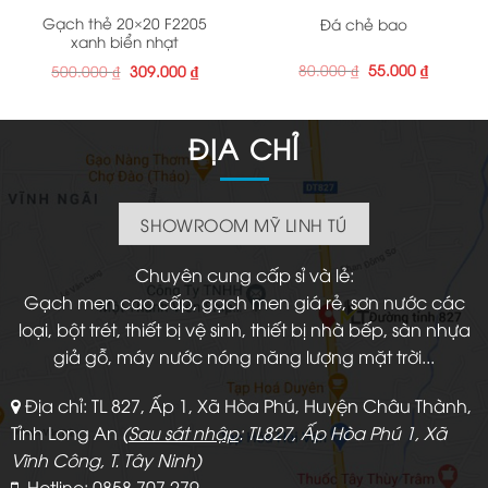
Gạch thẻ 20×20 F2205
Đá chẻ bao
xanh biển nhạt
Giá
Giá
80.000
₫
55.000
₫
Giá
Giá
500.000
₫
309.000
₫
gốc
hiện
gốc
hiện
là:
tại
là:
tại
80.000 ₫.
là:
500.000 ₫.
là:
55.000 ₫
309.000 ₫.
ĐỊA CHỈ
SHOWROOM MỸ LINH TÚ
Chuyên cung cấp sỉ và lẻ:
Gạch men cao cấp, gạch men giá rẻ, sơn nước các
loại, bột trét, thiết bị vệ sinh, thiết bị nhà bếp, sàn nhựa
giả gỗ, máy nước nóng năng lượng mặt trời...
Địa chỉ: TL 827, Ấp 1, Xã Hòa Phú, Huyện Châu Thành,
Tỉnh Long An
(
Sau sát nhập
: TL827, Ấp Hòa Phú 1, Xã
Vĩnh Công, T. Tây Ninh)
Hotline: 0858 707 279