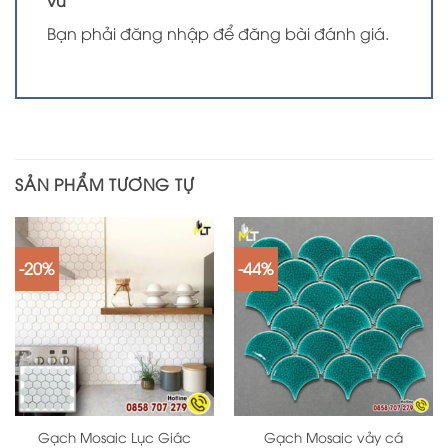
Bạn phải
đăng nhập
để đăng bài đánh giá.
SẢN PHẨM TƯƠNG TỰ
-20%
-44%
Gạch Mosaic Lục Giác
Gạch Mosaic vảy cá