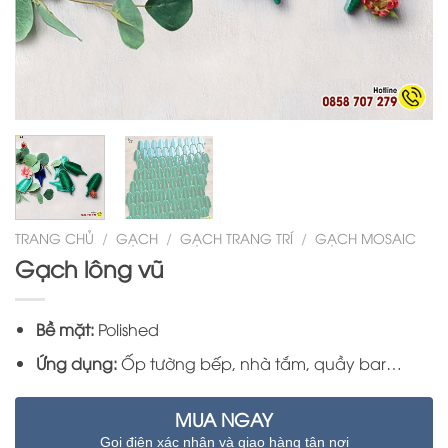
TRANG CHỦ
/
GẠCH
/
GẠCH TRANG TRÍ
/
GẠCH MOSAIC
Gạch lông vũ
Bề mặt:
Polished
Ứng dụng:
Ốp tường bếp, nhà tắm, quầy bar…
MUA NGAY
Gọi điện xác nhận và giao hàng tận nơi