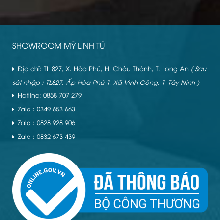
SHOWROOM MỸ LINH TÚ
Địa chỉ: TL 827, X. Hòa Phú, H. Châu Thành, T. Long An
( Sau
sát nhập : TL827, Ấp Hòa Phú 1, Xã Vĩnh Công, T. Tây Ninh )
Hotline: 0858 707 279
Zalo : 0349 653 663
Zalo : 0828 928 906
Zalo : 0832 673 439