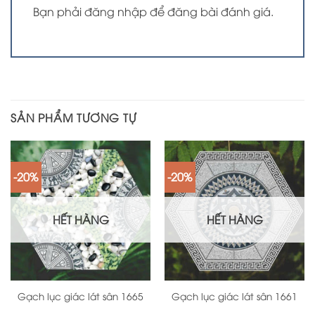
Bạn phải
đăng nhập
để đăng bài đánh giá.
SẢN PHẨM TƯƠNG TỰ
-20%
-20%
HẾT HÀNG
HẾT HÀNG
Gạch lục giác lát sân 1665
Gạch lục giác lát sân 1661