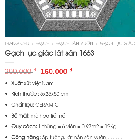
TRANG CHỦ
/
GẠCH
/
GẠCH SÂN VƯỜN
/
GẠCH LỤC GIÁC
Gạch lục giác lát sân 1663
Giá
Giá
200.000
160.000
₫
₫
gốc
hiện
Xuất xứ:
Việt Nam
là:
tại
200.000 ₫.
là:
Kích thước :
6x25x50 cm
160.000 ₫.
Chất liệu:
CERAMIC
Bề mặt:
mờ họa tiết nổi
Quy cách:
1 thùng = 6 viên = 0.97m2 = 19Kg
Công năng:
ốp tường, lát nền sân vườn,……….