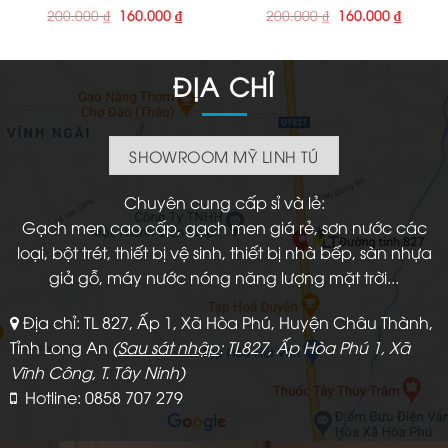
Giá
Giá
Giá
Giá
200.000
₫
160.000
₫
200.000
₫
160.000
₫
gốc
hiện
gốc
hiện
là:
tại
là:
tại
200.000 ₫.
là:
200.000 ₫.
là:
160.000 ₫.
160.000
ĐỊA CHỈ
SHOWROOM MỸ LINH TÚ
Chuyên cung cấp sỉ và lẻ:
Gạch men cao cấp, gạch men giá rẻ, sơn nước các
loại, bột trét, thiết bị vệ sinh, thiết bị nhà bếp, sàn nhựa
giả gỗ, máy nước nóng năng lượng mặt trời...
Địa chỉ: TL 827, Ấp 1, Xã Hòa Phú, Huyện Châu Thành,
Tỉnh Long An
(
Sau sát nhập
: TL827, Ấp Hòa Phú 1, Xã
Vĩnh Công, T. Tây Ninh)
Hotline: 0858 707 279