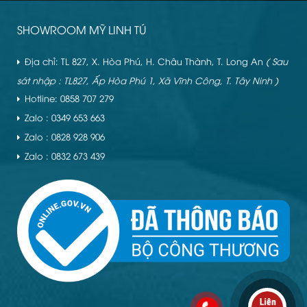
SHOWROOM MỸ LINH TÚ
Địa chỉ: TL 827, X. Hòa Phú, H. Châu Thành, T. Long An
( Sau
sát nhập : TL827, Ấp Hòa Phú 1, Xã Vĩnh Công, T. Tây Ninh )
Hotline: 0858 707 279
Zalo : 0349 653 663
Zalo : 0828 928 906
Zalo : 0832 673 439