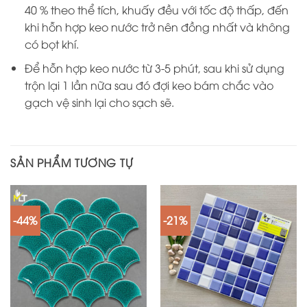
40 % theo thể tích, khuấy đều với tốc độ thấp, đến
khi hỗn hợp keo nước trở nên đồng nhất và không
có bọt khí.
Để hỗn hợp keo nước từ 3-5 phút, sau khi sử dụng
trộn lại 1 lần nữa sau đó đợi keo bám chắc vào
gạch vệ sinh lại cho sạch sẽ.
SẢN PHẨM TƯƠNG TỰ
-44%
-21%