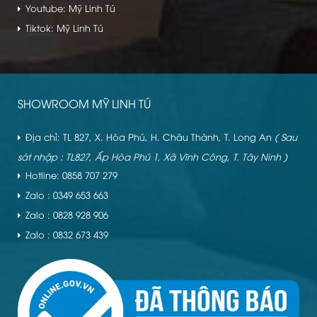
Youtube: Mỹ Linh Tú
Tiktok: Mỹ Linh Tú
SHOWROOM MỸ LINH TÚ
Địa chỉ: TL 827, X. Hòa Phú, H. Châu Thành, T. Long An
( Sau
sát nhập : TL827, Ấp Hòa Phú 1, Xã Vĩnh Công, T. Tây Ninh )
Hotline: 0858 707 279
Zalo : 0349 653 663
Zalo : 0828 928 906
Zalo : 0832 673 439