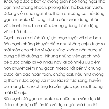
sử dụng được ở bất kỳ không gian nào trong ngôi nhà
bạn như phòng khách, phòng tắm, hồ bơi, sân vườn,
đường viền cho ngôi nhà, thậm chí cũng có thể dùng
gạch mosaic để trang trí cho các chân dung nhân
vật, tranh theo hình mẫu, khung gương, hình động
vật ở hồ bơi……
Gạch mosaic chính là sự lựa chọn tuyệt vời cho bạn.
Bên cạnh những khuyết điểm như không chịu được sự
mài mòn cao chính vì vậy chúng không nên được sử
dụng để lót đường đi. Nhưng những viên gạch nhỏ
bé được ghép lại với nhau này lại có nhiều ưu điểm
hơn khuyết điểm như gạch mosaic rất bền vì chúng
được làm đặc hoàn toàn, chống axit, hầu như không
bị thấm nước cộng với màu sắc rất tươi sáng, huyền
ảo mang lại cho chúng ta cảm giác sạch sẽ, thoáng
mát dễ chịu.
Bên cạnh đó gạch mosaic có nhiều hoa văn đẹp khi
được chọn lựa để tôn lên vẻ đẹp ngôi nhà bạn thì