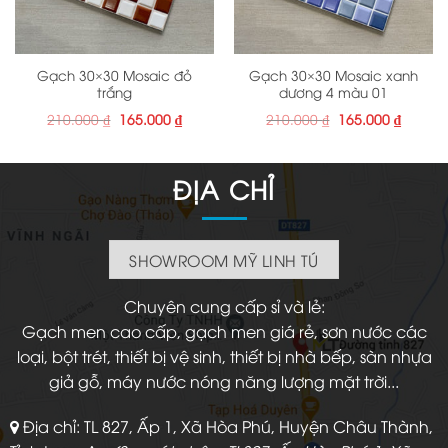
Gạch 30×30 Mosaic đỏ
Gạch 30×30 Mosaic xanh
trắng
dương 4 màu 01
Giá
Giá
Giá
Giá
210.000
₫
165.000
₫
210.000
₫
165.000
₫
gốc
hiện
gốc
hiện
là:
tại
là:
tại
210.000 ₫.
là:
210.000 ₫.
là:
165.000 ₫.
165.000
ĐỊA CHỈ
SHOWROOM MỸ LINH TÚ
Chuyên cung cấp sỉ và lẻ:
Gạch men cao cấp, gạch men giá rẻ, sơn nước các
loại, bột trét, thiết bị vệ sinh, thiết bị nhà bếp, sàn nhựa
giả gỗ, máy nước nóng năng lượng mặt trời...
Địa chỉ: TL 827, Ấp 1, Xã Hòa Phú, Huyện Châu Thành,