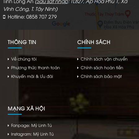
Tỉnh Long An
(
Sau sát nhập
: TL827, Ấp Hòa Phú 1, Xã
Vĩnh Công, T. Tây Ninh)
Hotline: 0858 707 279
THÔNG TIN
CHÍNH SÁCH
Về chúng tôi
Chính sách vận chuyển
Phương thức thanh toán
Chính sách hoàn tiền
Khuyến mãi & Ưu đãi
Chính sách bảo mật
MẠNG XÃ HỘI
Fanpage: Mỹ Linh Tú
Instagram: Mỹ Linh Tú