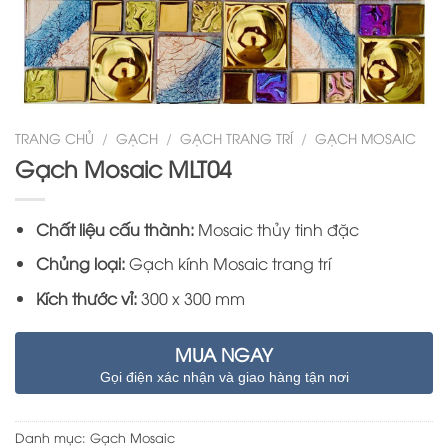
TRANG CHỦ
/
GẠCH
/
GẠCH TRANG TRÍ
/
GẠCH MOSAIC
Gạch Mosaic MLT04
Chất liệu cấu thành:
Mosaic thủy tinh đặc
Chủng loại:
Gạch kính Mosaic trang trí
Kích thước vỉ:
300 x 300 mm
MUA NGAY
Gọi điện xác nhận và giao hàng tận nơi
Danh mục:
Gạch Mosaic