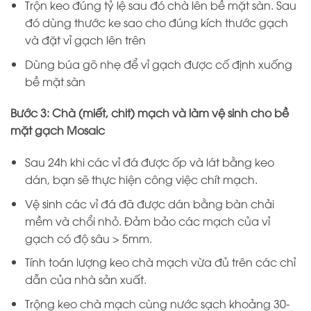
Trộn keo đúng tỷ lệ sau đó chà lên bề mặt sàn. Sau
đó dùng thước ke sao cho đúng kích thước gạch
và đặt vỉ gạch lên trên
Dùng búa gõ nhẹ để vỉ gạch được cố định xuống
bề mặt sàn
Bước 3:
Chà (miết, chit) mạch và làm vệ sinh cho bề
mặt gạch Mosaic
Sau 24h khi các vỉ đá được ốp và lát bằng keo
dán, bạn sẽ thực hiện công việc chít mạch.
Vệ sinh các vỉ đá đã được dán bằng bàn chải
mềm và chổi nhỏ. Đảm bảo các mạch của vỉ
gạch có độ sâu > 5mm.
Tính toán lượng keo chà mạch vừa đủ trên các chỉ
dẫn của nhà sản xuất.
Trộng keo chà mạch cùng nước sạch khoảng 30-