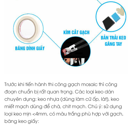
Trước khi tiến hành thi công gạch mosaic thì công
đoạn chuẩn bị rất quan trọng. Các loại keo dán
chuyên dụng: keo nhựa (dùng làm cữ ốp, lát), keo
miết mạch dùng để chà, chit mạch. Chú ý: sử dụng
loại keo mịn <4mm, có màu trắng phù hợp với gạch,
băng keo giấy: