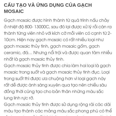
CẤU TẠO VÀ ỨNG DỤNG CỦA GẠCH
MOSAIC
Gạch mosaic được hình thành từ quá trình nấu chảy
ở nhiệt độ 800- 13000C, sau đó lại được xử lý rồi cán ra
thành từng viên nhỏ với kích cỡ mỗi viên có cạnh từ 2-
10cm. Hiện nay gạch mosaic có rất nhiều loại như
gạch mosaic thủy tinh, gạch mosaic gốm, gạch
ceramic, đá… Nhưng nổi trội và được quan tâm nhiều
nhất là gạch mosaic thủy tinh.
Gạch mosaic thủy tinh được chia làm hai loại là gạch
mosaic trong suốt và gạch mosaic thủy tinh đục. Loại
trong suốt thì được ưa chuộng hơn vì loại gạch này
rất dễ được ánh sáng xuyên qua tạo nên chiều sâu
đồng thời cũng tạo cho bản thân những màu sắc
lung linh rực rỡ.
Gạch mosaic thủy tinh được sử dụng rộng rãi các dãi
màu tạo thành các mảng màu sắc phong phú có thể