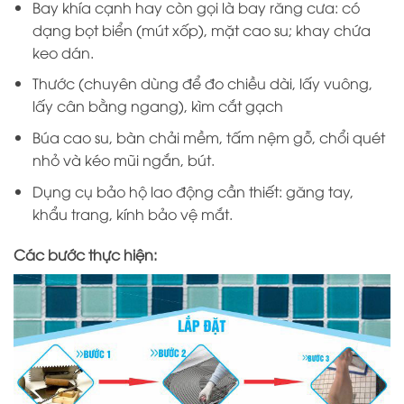
Bay khía cạnh hay còn gọi là bay răng cưa: có
dạng bọt biển (mút xốp), mặt cao su; khay chứa
keo dán.
Thước (chuyên dùng để đo chiều dài, lấy vuông,
lấy cân bằng ngang), kìm cắt gạch
Búa cao su, bàn chải mềm, tấm nệm gỗ, chổi quét
nhỏ và kéo mũi ngắn, bút.
Dụng cụ bảo hộ lao động cần thiết: găng tay,
khẩu trang, kính bảo vệ mắt.
Các bước thực hiện: