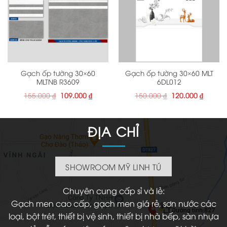
Gạch ốp tường 30×60
Gạch ốp tường 30×60 MLT
MLTNB R3609
6DL012
Giá
Giá
Giá
Giá
155.000
₫
109.000
₫
150.000
₫
120.000
₫
gốc
hiện
gốc
hiện
là:
tại
là:
tại
155.000 ₫.
là:
150.000 ₫.
là:
109.000 ₫.
120.000
ĐỊA CHỈ
SHOWROOM MỸ LINH TÚ
Chuyên cung cấp sỉ và lẻ:
Gạch men cao cấp, gạch men giá rẻ, sơn nước các
loại, bột trét, thiết bị vệ sinh, thiết bị nhà bếp, sàn nhựa