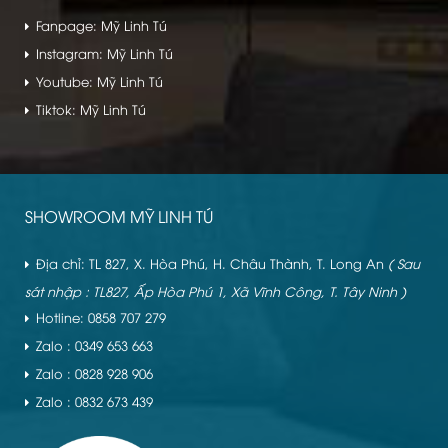
Fanpage: Mỹ Linh Tú
Instagram: Mỹ Linh Tú
Youtube: Mỹ Linh Tú
Tiktok: Mỹ Linh Tú
SHOWROOM MỸ LINH TÚ
Địa chỉ: TL 827, X. Hòa Phú, H. Châu Thành, T. Long An
( Sau
sát nhập : TL827, Ấp Hòa Phú 1, Xã Vĩnh Công, T. Tây Ninh )
Hotline: 0858 707 279
Zalo : 0349 653 663
Zalo : 0828 928 906
Zalo : 0832 673 439