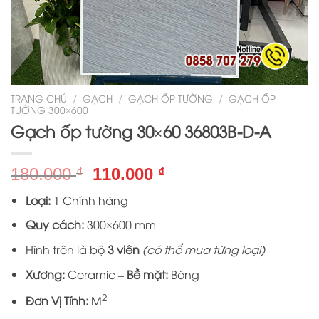
TRANG CHỦ
/
GẠCH
/
GẠCH ỐP TƯỜNG
/
GẠCH ỐP
TƯỜNG 300×600
Gạch ốp tường 30×60 36803B-D-A
Giá
Giá
180.000
110.000
₫
₫
gốc
hiện
Loại:
1 Chính hãng
là:
tại
180.000 ₫.
là:
Quy cách:
300×600 mm
110.000 ₫.
Hình trên là bộ
3 viên
(có thể mua từng loại)
Xương:
Ceramic –
Bề mặt:
Bóng
2
Đơn Vị Tính:
M