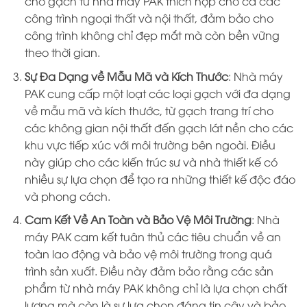
cho gạch từ nhà máy PAK thích hợp cho cả các
công trình ngoại thất và nội thất, đảm bảo cho
công trình không chỉ đẹp mắt mà còn bền vững
theo thời gian.
Sự Đa Dạng về Mẫu Mã và Kích Thước
: Nhà máy
PAK cung cấp một loạt các loại gạch với đa dạng
về mẫu mã và kích thước, từ gạch trang trí cho
các không gian nội thất đến gạch lát nền cho các
khu vực tiếp xúc với môi trường bên ngoài. Điều
này giúp cho các kiến trúc sư và nhà thiết kế có
nhiều sự lựa chọn để tạo ra những thiết kế độc đáo
và phong cách.
Cam Kết Về An Toàn và Bảo Vệ Môi Trường
: Nhà
máy PAK cam kết tuân thủ các tiêu chuẩn về an
toàn lao động và bảo vệ môi trường trong quá
trình sản xuất. Điều này đảm bảo rằng các sản
phẩm từ nhà máy PAK không chỉ là lựa chọn chất
lượng mà còn là sự lựa chọn đáng tin cậy và bảo