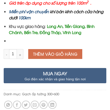
2
Giá trên áp dụng cho số lượng trên 100m
.
Miễn phí vận chuyển
khi bán kính cách cửa hàng
dướ
i
100km
Khu vực giao hàng
:
Long An, Tiền Giang, Bình
Chánh, Bến Tre, Đồng Tháp, Vĩnh Long
Số lượng
THÊM VÀO GIỎ HÀNG
MUA NGAY
Gọi điện xác nhận và giao hàng tận nơi
Danh mục:
Gạch ốp tường 300×600