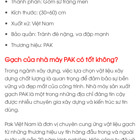
Thành phần: Gốm sứ tráng men
Kích thước: (30×60) cm
Xuất xứ: Việt Nam
Bảo quản: Tránh đè nặng, va đập mạnh
Thương hiệu: PAK
Gạch của nhà máy PAK có tốt không?
Trong ngành xây dựng, việc lựa chọn vật liệu xây
dựng chất lượng là quan trọng để đảm bảo sự bền
vững và đẹp mắt của công trình. Nhà máy sản xuất
gạch PAK là một trong những địa chỉ đáng tin cậy
được nhiều chuyên gia xây dựng và kiến trúc sư tin
dùng.
Pak Việt Nam là đơn vị chuyên cung ứng vật liệu gạch
từ những thương hiệu uy tín hàng đầu trong và ngoài
nước với gần 20 năm kinh nghiệm. Hiện công ty đã và