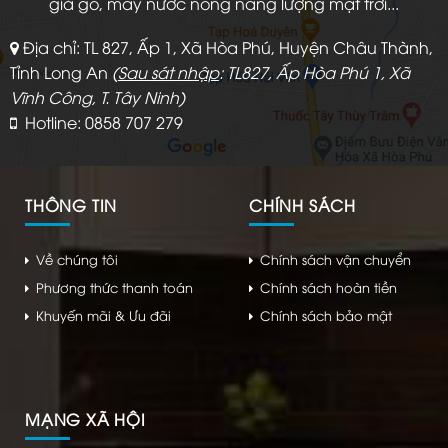
giả gỗ, máy nước nóng năng lượng mặt trời...
Địa chỉ: TL 827, Ấp 1, Xã Hòa Phú, Huyện Châu Thành,
Tỉnh Long An
(
Sau sát nhập
: TL827, Ấp Hòa Phú 1, Xã
Vĩnh Công, T. Tây Ninh)
Hotline: 0858 707 279
THÔNG TIN
CHÍNH SÁCH
Về chúng tôi
Chính sách vận chuyển
Phương thức thanh toán
Chính sách hoàn tiền
Khuyến mãi & Ưu đãi
Chính sách bảo mật
MẠNG XÃ HỘI