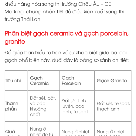
khẩu hàng hóa sang thị trường Châu Âu – CE
Marking, chứng nhận TISI đủ điều kiện xuất sang thị
trường Thái Lan.
Phân biệt gạch ceramic và gạch porcelain,
granite
Để giúp bạn hiểu rõ hơn về sự khác biệt giữa ba loại
gạch phổ biến này, dưới đây là bảng so sánh chi tiết:
Gạch
Gạch
Tiêu chí
Gạch Granite
Ceramic
Porcelain
Đất sét, cát,
Đất sét tinh
Thành
và các
Đất sét, felspat,
luyện, cao
phần
khoáng
thạch anh
lanh, felspat
chất
Nung ở
Quá
Nung ở nhiệt
Nung ở nhiệt
nhiệt độ từ