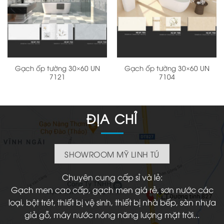
Gạch ốp tường 30×60 UN
Gạch ốp tường 30×60 UN
7121
7104
ĐỊA CHỈ
SHOWROOM MỸ LINH TÚ
Chuyên cung cấp sỉ và lẻ:
Gạch men cao cấp, gạch men giá rẻ, sơn nước các
loại, bột trét, thiết bị vệ sinh, thiết bị nhà bếp, sàn nhựa
giả gỗ, máy nước nóng năng lượng mặt trời...