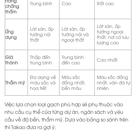
năng
Trung bình
Cao
Rất cao
chống
thấm
Lát sàn, ốp
Lát sàn, ốp
Lát sàn, ốp
Ứng
tường ngoại
tường nội
tường nội và
dụng
thất, nơi có lưu
thất
ngoại thất
lượng cao
Giá
Thấp đến
Trung bình
Cao nhất
thành
trung bình
đến cao
Đa dạng về
Màu sắc
Màu sắc đồng
Thẩm mỹ
màu sắc và
đồng nhất,
nhất, vân đá tự
họa tiết
bền màu
nhiên
Việc lựa chọn loại gạch phù hợp sẽ phụ thuộc vào
nhu cầu cụ thể của từng dự án, ngân sách và yêu
cầu về độ bền, thẩm mỹ. Dựa vào bảng so sánh trên
thì Takao đưa ra gợi ý: