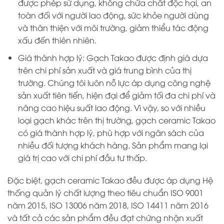
được phép sử dụng, không chứa chất độc hại, an
toàn đối với người lao động, sức khỏe người dùng
và thân thiện với môi trường, giảm thiểu tác động
xấu đến thiên nhiên.
Giá thành hợp lý: Gạch Takao được định giá dựa
trên chi phí sản xuất và giá trung bình của thị
trường. Chúng tôi luôn nỗ lực áp dụng công nghệ
sản xuất tiên tiến, hiện đại để giảm tối đa chi phí và
nâng cao hiệu suất lao động. Vì vậy, so với nhiều
loại gạch khác trên thị trường, gạch ceramic Takao
có giá thành hợp lý, phù hợp với ngân sách của
nhiều đối tượng khách hàng. Sản phẩm mang lại
giá trị cao với chi phí đầu tư thấp.
Đặc biệt, gạch ceramic Takao đều được áp dụng Hệ
thống quản lý chất lượng theo tiêu chuẩn ISO 9001
năm 2015, ISO 13006 năm 2018, ISO 14411 năm 2016
và tất cả các sản phẩm đều đạt chứng nhận xuất