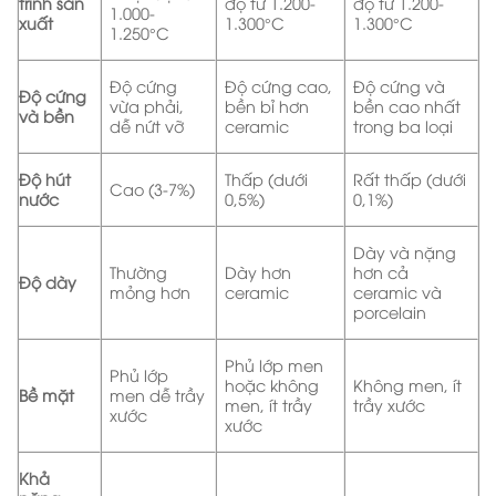
trình sản
độ từ 1.200-
độ từ 1.200-
1.000-
xuất
1.300°C
1.300°C
1.250°C
Độ cứng
Độ cứng cao,
Độ cứng và
Độ cứng
vừa phải,
bền bỉ hơn
bền cao nhất
và bền
dễ nứt vỡ
ceramic
trong ba loại
Độ hút
Thấp (dưới
Rất thấp (dưới
Cao (3-7%)
nước
0,5%)
0,1%)
Dày và nặng
Thường
Dày hơn
hơn cả
Độ dày
mỏng hơn
ceramic
ceramic và
porcelain
Phủ lớp men
Phủ lớp
hoặc không
Không men, ít
Bề mặt
men dễ trầy
men, ít trầy
trầy xước
xước
xước
Khả