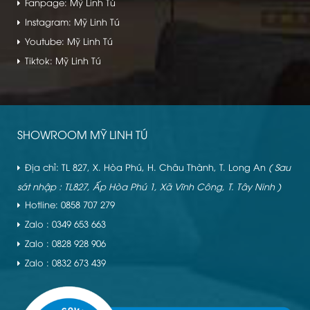
Fanpage: Mỹ Linh Tú
Instagram: Mỹ Linh Tú
Youtube: Mỹ Linh Tú
Tiktok: Mỹ Linh Tú
SHOWROOM MỸ LINH TÚ
Địa chỉ: TL 827, X. Hòa Phú, H. Châu Thành, T. Long An
( Sau
sát nhập : TL827, Ấp Hòa Phú 1, Xã Vĩnh Công, T. Tây Ninh )
Hotline: 0858 707 279
Zalo : 0349 653 663
Zalo : 0828 928 906
Zalo : 0832 673 439