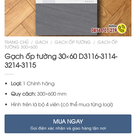
TRANG CHỦ
/
GẠCH
/
GẠCH ỐP TƯỜNG
/
GẠCH ỐP
TƯỜNG 300×600
Gạch ốp tường 30×60 D3116-3114-
3214-3115
Loại:
1 Chính hãng
Quy cách:
300×600 mm
Hình trên là bộ 4 viên (có thể mua từng loại)
MUA NGAY
Gọi điện xác nhận và giao hàng tận nơi