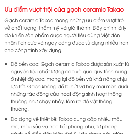
Ưu điểm vượt trội của gạch ceramic Takao
Gạch ceramic Takao mang những ưu điểm vượt trội
về chất lượng, thẩm mỹ và giá thành. Đây chính là lý
do khiến sản phẩm được người tiêu dùng Việt đón
nhận tích cực và ngày càng được sử dụng nhiều hơn
cho công trình xây dựng.
Độ bền cao: Gạch ceramic Takao được sản xuất từ
nguyên liệu chất lượng cao và qua quy trình nung
ở nhiệt độ cao, mang lại độ bền và khả năng chịu
lực tốt. Gạch không dễ bị nứt vỡ hay mài mòn dưới
những tác động của hoạt động sinh hoạt thông
thường như chạy nhảy, làm rơi đồ vật thông
thường.
Đa dạng về thiết kế: Takao cung cấp nhiều mẫu
mã, màu sắc và họa tiết phong phú, từ phong
cách cổ điển đến hiện đại. Sự đa dạng này giúp