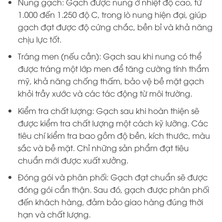
Nung gạch: Gạch được nung ở nhiệt độ cao, từ
1.000 đến 1.250 độ C, trong lò nung hiện đại, giúp
gạch đạt được độ cứng chắc, bền bỉ và khả năng
chịu lực tốt.
Tráng men (nếu cần): Gạch sau khi nung có thể
được tráng một lớp men để tăng cường tính thẩm
mỹ, khả năng chống thấm, bảo vệ bề mặt gạch
khỏi trầy xước và các tác động từ môi trường.
Kiểm tra chất lượng: Gạch sau khi hoàn thiện sẽ
được kiểm tra chất lượng một cách kỹ lưỡng. Các
tiêu chí kiểm tra bao gồm độ bền, kích thước, màu
sắc và bề mặt. Chỉ những sản phẩm đạt tiêu
chuẩn mới được xuất xưởng.
Đóng gói và phân phối: Gạch đạt chuẩn sẽ được
đóng gói cẩn thận. Sau đó, gạch được phân phối
đến khách hàng, đảm bảo giao hàng đúng thời
hạn và chất lượng.