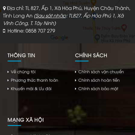
Địa chỉ: TL 827, Ấp 1, Xã Hòa Phú, Huyện Châu Thành,
Tỉnh Long An
(
Sau sát nhập
: TL827, Ấp Hòa Phú 1, Xã
Vĩnh Công, T. Tây Ninh)
Hotline: 0858 707 279
THÔNG TIN
CHÍNH SÁCH
Về chúng tôi
Chính sách vận chuyển
Phương thức thanh toán
Chính sách hoàn tiền
Khuyến mãi & Ưu đãi
Chính sách bảo mật
MẠNG XÃ HỘI