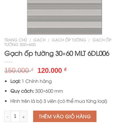
TRANG CHỦ
/
GẠCH
/
GẠCH ỐP TƯỜNG
/
GẠCH ỐP
TƯỜNG 300×600
Gạch ốp tường 30×60 MLT 6DL006
Giá
Giá
150.000
120.000
₫
₫
gốc
hiện
Loại:
1 Chính hãng
là:
tại
150.000 ₫.
là:
Quy cách:
300×600 mm
120.000 ₫.
Hình trên là bộ 3 viên (có thể mua từng loại)
Số lượng
THÊM VÀO GIỎ HÀNG