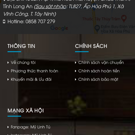
Tỉnh Long An
(
Sau sát nhập
: TL827, Ấp Hòa Phú 1, Xã
Vĩnh Công, T. Tây Ninh)
Hotline: 0858 707 279
THÔNG TIN
CHÍNH SÁCH
Về chúng tôi
Chính sách vận chuyển
Phương thức thanh toán
Chính sách hoàn tiền
Khuyến mãi & Ưu đãi
Chính sách bảo mật
MẠNG XÃ HỘI
Fanpage: Mỹ Linh Tú