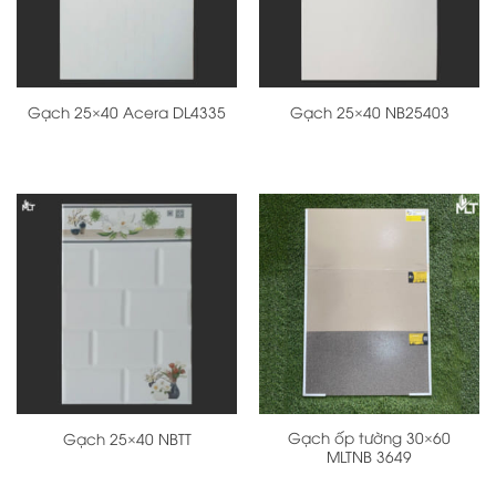
Gạch 25×40 Acera DL4335
Gạch 25×40 NB25403
Gạch ốp tường 30×60
Gạch 25×40 NBTT
MLTNB 3649