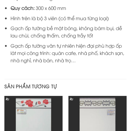
Quy cách:
300 x 600 mm
Hình trên là bộ 3 viên (có thể mua từng loại)
Gạch ốp tường bề mặt bóng, không bám bụi, dễ
lau chùi, chống thấm, chống trầy tốt
Gạch ốp tường vân tự nhiên hiện đại phù hợp ốp
lát mọi công trình: quán cafe, nhà phố, khách sạn,
nhà nghỉ, nhà bán, nhà trọ…
SẢN PHẨM TƯƠNG TỰ