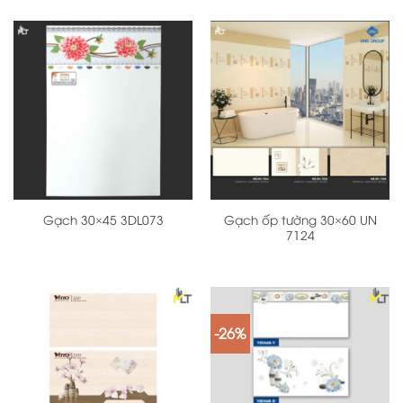
Gạch ốp tường 30×60 UN
Gạch 30×45 3DL073
7124
-26%