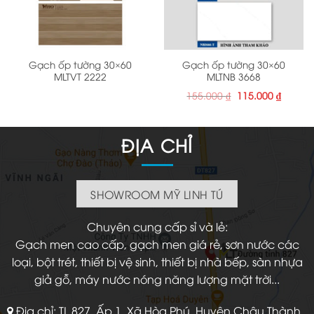
Gạch ốp tường 30×60
Gạch ốp tường 30×60
MLTVT 2222
MLTNB 3668
Giá
Giá
155.000
₫
115.000
₫
gốc
hiện
là:
tại
155.000 ₫.
là:
115.000
ĐỊA CHỈ
SHOWROOM MỸ LINH TÚ
Chuyên cung cấp sỉ và lẻ:
Gạch men cao cấp, gạch men giá rẻ, sơn nước các
loại, bột trét, thiết bị vệ sinh, thiết bị nhà bếp, sàn nhựa
giả gỗ, máy nước nóng năng lượng mặt trời...
Địa chỉ: TL 827, Ấp 1, Xã Hòa Phú, Huyện Châu Thành,