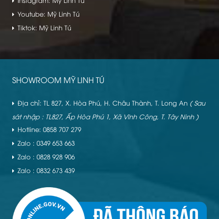
Instagram: Mỹ Linh Tú
Youtube: Mỹ Linh Tú
Tiktok: Mỹ Linh Tú
SHOWROOM MỸ LINH TÚ
Địa chỉ: TL 827, X. Hòa Phú, H. Châu Thành, T. Long An
( Sau
sát nhập : TL827, Ấp Hòa Phú 1, Xã Vĩnh Công, T. Tây Ninh )
Hotline: 0858 707 279
Zalo : 0349 653 663
Zalo : 0828 928 906
Zalo : 0832 673 439