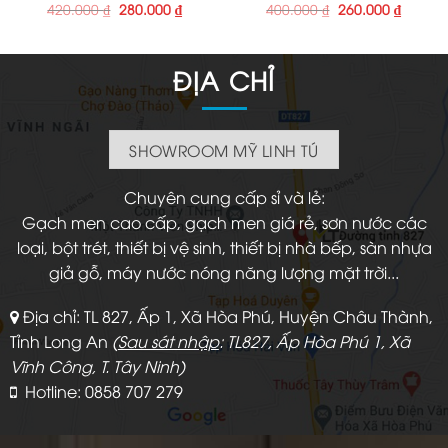
Giá
Giá
Giá
Giá
420.000
₫
280.000
₫
400.000
₫
260.000
₫
gốc
hiện
gốc
hiện
là:
tại
là:
tại
420.000 ₫.
là:
400.000 ₫.
là:
280.000 ₫.
260.000
ĐỊA CHỈ
SHOWROOM MỸ LINH TÚ
Chuyên cung cấp sỉ và lẻ:
Gạch men cao cấp, gạch men giá rẻ, sơn nước các
loại, bột trét, thiết bị vệ sinh, thiết bị nhà bếp, sàn nhựa
giả gỗ, máy nước nóng năng lượng mặt trời...
Địa chỉ: TL 827, Ấp 1, Xã Hòa Phú, Huyện Châu Thành,
Tỉnh Long An
(
Sau sát nhập
: TL827, Ấp Hòa Phú 1, Xã
Vĩnh Công, T. Tây Ninh)
Hotline: 0858 707 279