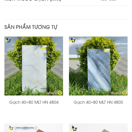
SẢN PHẨM TƯƠNG TỰ
Gạch 40×80 MLT HN 4804
Gạch 40×80 MLT HN 4805