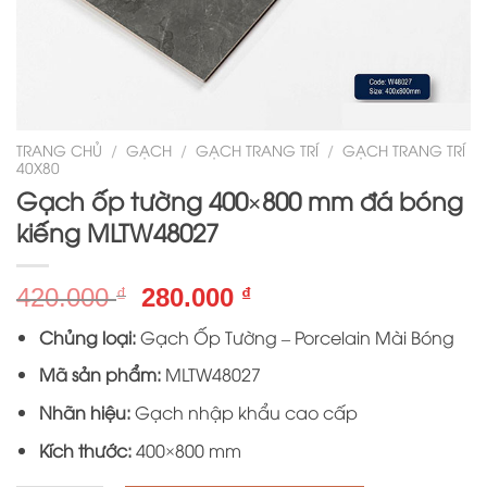
TRANG CHỦ
/
GẠCH
/
GẠCH TRANG TRÍ
/
GẠCH TRANG TRÍ
40X80
Gạch ốp tường 400×800 mm đá bóng
kiếng MLTW48027
Giá
Giá
420.000
280.000
₫
₫
gốc
hiện
Chủng loại:
Gạch Ốp Tường – Porcelain Mài Bóng
là:
tại
420.000 ₫.
là:
Mã sản phẩm:
MLTW48027
280.000 ₫.
Nhãn hiệu:
Gạch nhập khẩu cao cấp
Kích thước:
400×800 mm