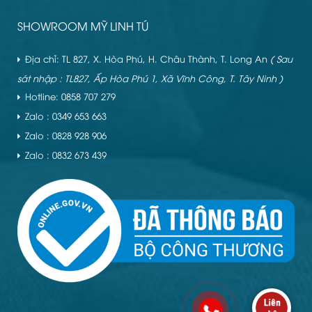
SHOWROOM MỸ LINH TÚ
Địa chỉ: TL 827, X. Hòa Phú, H. Châu Thành, T. Long An
( Sau
sát nhập : TL827, Ấp Hòa Phú 1, Xã Vĩnh Công, T. Tây Ninh )
Hotline: 0858 707 279
Zalo : 0349 653 663
Zalo : 0828 928 906
Zalo : 0832 673 439