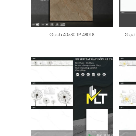
+
+
Gạch 40×80 TP 48018
Gạch
+
+