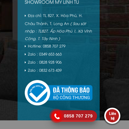
SHOWROOM MỸ LINH TÚ
Địa chỉ: TL 827, X. Hòa Phú, H.
Châu Thành, T. Long An
( Sau sát
nhập : TL827, Ấp Hòa Phú 1, Xã Vĩnh
Công, T. Tây Ninh )
Hotline: 0858 707 279
Zalo : 0349 653 663
Zalo : 0828 928 906
Zalo : 0832 673 439
0858 707 279