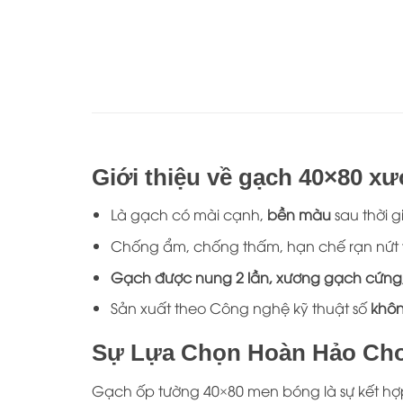
Giới thiệu về gạch 40×80 x
Là gạch có mài cạnh,
bền màu
sau thời g
Chống ẩm, chống thấm, hạn chế rạn nứt 
Gạch được nung 2 lần, xương gạch cứng
Sản xuất theo Công nghệ kỹ thuật số
khôn
Sự Lựa Chọn Hoàn Hảo Cho
Gạch ốp tường 40×80 men bóng là sự kết hợp 