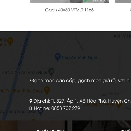
Gạch 40×80 VTMLT 1166
Gạch men cao cấp, gạch men giá rẻ, sơn nước
Địa chỉ: TL 827, Ấp 1, Xã Hòa Phú, Huyện C
Hotline: 0858 707 279