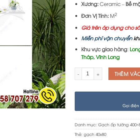
Xương:
Ceramic –
Bề mặ
2
Đơn Vị Tính:
M
Giá trên áp dụng cho số
Miễn phí vận chuyển
kh
Khu vực giao hàng
:
Long
Tháp, Vĩnh Long
Số lượng
THÊM VÀ
Gọi điện
Danh mục:
Gạch ốp tường 400×
Thẻ:
gạch 40x80