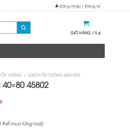
Đăng nhập / Đăng ký
GIỎ HÀNG /
0
₫
 ỐP TƯỜNG
/
GẠCH ỐP TƯỜNG 400×800
 40×80 45802
Giá
₫
hiện
m
tại
₫.
là:
 thể mua từng loại)