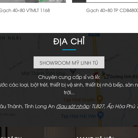
Gạch 40×80 VTMLT 1168
Gạch 40×80 TP CDB480
ĐỊA CHỈ
SHOWROOM MỸ LINH TÚ
Chuyên cung cấp sỉ và lẻ:
 các loại, bột trét, thiết bị vệ sinh, thiết bị nhà bếp, s
trời...
hâu Thành, Tỉnh Long An
(
Sau sát nhập
: TL827, Ấp Hòa Phú 1