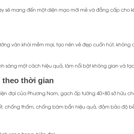
m này sẽ mang đến một diện mạo mới mẻ và đẳng cấp cho 
đường vân khói mềm mại, tạo nên vẻ đẹp cuốn hút, khôn
sáng một cách hiệu quả, làm nổi bật không gian và tạo 
 theo thời gian
ện đại của Phương Nam, gạch ốp tường 40×80 sở hữu chất
ốt, chống thấm, chống bám bẩn hiệu quả, đảm bảo độ bền vữ