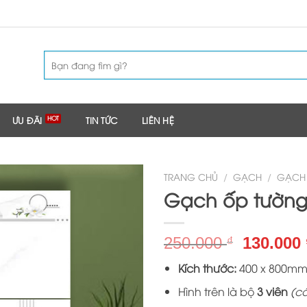
Tìm
kiếm:
ƯU ĐÃI
TIN TỨC
LIÊN HỆ
TRANG CHỦ
/
GẠCH
/
GẠCH
Gạch ốp tường
Giá
250.000
130.000
₫
gốc
Kích thước:
400 x 800m
là:
250.000 
Hình trên là bộ
3 viên
(có