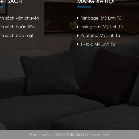
NH SÁCH
MẠNG XÃ HỘI
nh sách vận chuyển
Fanpage: Mỹ Linh Tú
nh sách hoàn tiền
Instagram: Mỹ Linh Tú
nh sách bảo mật
Youtube: Mỹ Linh Tú
Tiktok: Mỹ Linh Tú
Bản quyền 2026 ©
Thiết kế bởi
Irene Linh