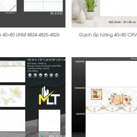
+
 40×80 UNM 4824-4825-4826
Gạch ốp tường 40×80 CRV
+