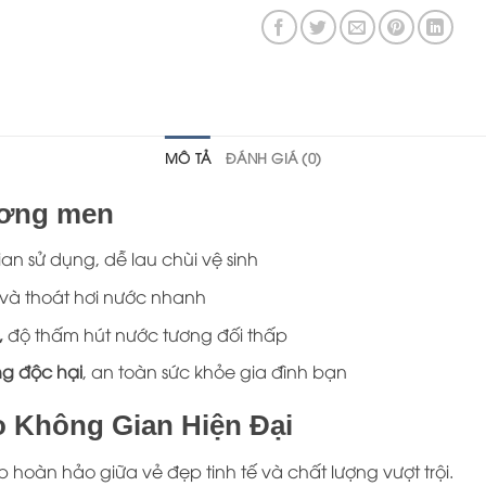
MÔ TẢ
ĐÁNH GIÁ (0)
ương men
ian sử dụng, dễ lau chùi vệ sinh
và thoát hơi nước nhanh
,
độ thấm hút nước tương đối thấp
g độc hại
, an toàn sức khỏe gia đình bạn
 Không Gian Hiện Đại
hoàn hảo giữa vẻ đẹp tinh tế và chất lượng vượt trội.