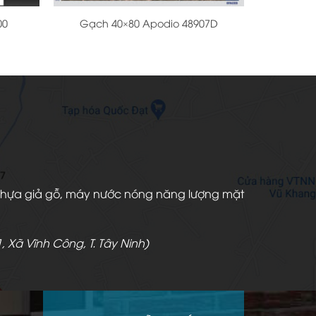
00
Gạch 40×80 Apodio 48907D
àn nhựa giả gỗ, máy nước nóng năng lượng mặt
, Xã Vĩnh Công, T. Tây Ninh)