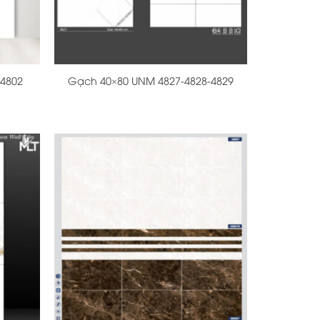
+
4802
Gạch 40×80 UNM 4827-4828-4829
+