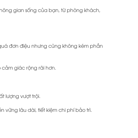
không gian sống của bạn, từ phòng khách,
g quá đơn điệu nhưng cũng không kém phần
cảm giác rộng rãi hơn.
 lượng vượt trội.
ng lâu dài, tiết kiệm chi phí bảo trì.