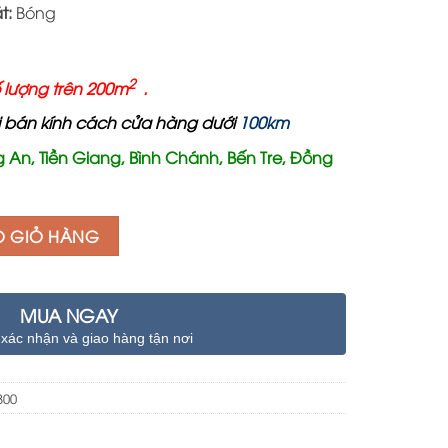
130.000 ₫.
t:
Bóng
2
 lượng trên 200m
.
i bán kính cách cửa hàng dướ
i
100km
 An, Tiền Giang, Bình Chánh, Bến Tre, Đồng
O GIỎ HÀNG
MUA NGAY
 xác nhận và giao hàng tận nơi
800