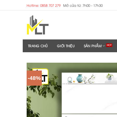
Skip
Hotline: 0858 707 279
Mở cửa từ: 7h00 - 17h30
to
content
TRANG CHỦ
GIỚI THIỆU
SẢN PHẨM
-48%