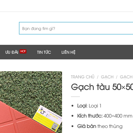
Tìm
kiếm:
ƯU ĐÃI
TIN TỨC
LIÊN HỆ
TRANG CHỦ
/
GẠCH
/
GẠCH
Gạch tàu 50×50
Loại
: Loại 1
Kích thước:
400×400 mm
Giá bán
theo thùng