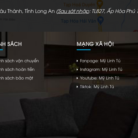
hâu Thành, Tỉnh Long An
(
Sau sát nhập
: TL827, Ấp Hòa Phú 1
NH SÁCH
MẠNG XÃ HỘI
nh sách vận chuyển
Fanpage: Mỹ Linh Tú
nh sách hoàn tiền
Instagram: Mỹ Linh Tú
nh sách bảo mật
Youtube: Mỹ Linh Tú
Tiktok: Mỹ Linh Tú