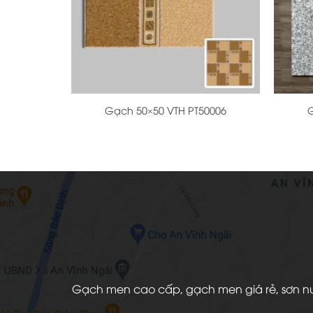
+
+
Gạch 50×50 VTH PT50006
G
Gạch men cao cấp, gạch men giá rẻ, sơn nước