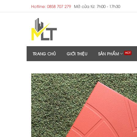
Skip
Hotline: 0858 707 279
Mở cửa từ: 7h00 - 17h30
to
content
TRANG CHỦ
GIỚI THIỆU
SẢN PHẨM