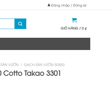
Đăng nhập / Đăng ký
GIỎ HÀNG /
0
₫
 SÂN VƯỜN
/
GẠCH SÂN VƯỜN 50X50
 Cotto Takao 3301