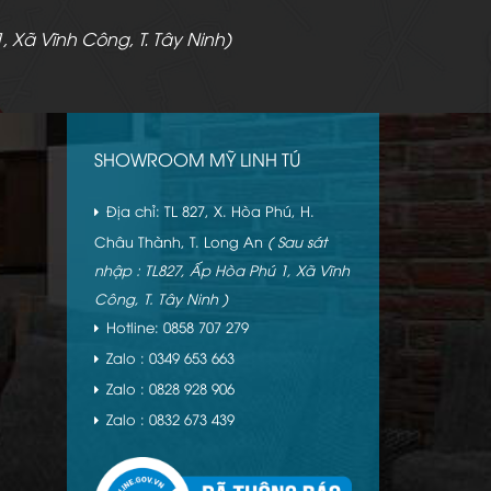
, Xã Vĩnh Công, T. Tây Ninh)
SHOWROOM MỸ LINH TÚ
Địa chỉ: TL 827, X. Hòa Phú, H.
Châu Thành, T. Long An
( Sau sát
nhập : TL827, Ấp Hòa Phú 1, Xã Vĩnh
Công, T. Tây Ninh )
Hotline: 0858 707 279
Zalo : 0349 653 663
Zalo : 0828 928 906
Zalo : 0832 673 439