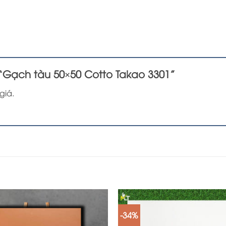
 “Gạch tàu 50×50 Cotto Takao 3301”
giá.
-34%