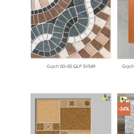
+
+
Gạch 50×50 QLP SV549
Gạch 
-34%