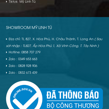
Tiktok: Mỹ Linh Tú
SHOWROOM MỸ LINH TÚ
Địa chỉ: TL 827, X. Hòa Phú, H. Châu Thành, T. Long An
( Sau
sát nhập : TL827, Ấp Hòa Phú 1, Xã Vĩnh Công, T. Tây Ninh )
Hotline: 0858 707 279
Zalo : 0349 653 663
Zalo : 0828 928 906
Zalo : 0832 673 439