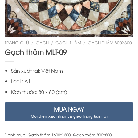
TRANG CHỦ
/
GẠCH
/
GẠCH THẢM
/
GẠCH THẢM 800X800
Gạch thảm MLT-09
Sản xuất tại:
Việt Nam
Loại : A1
Kích thước: 80 x 80 (cm)
MUA NGAY
Gọi điện xác nhận và giao hàng tận nơi
Danh mục:
Gạch thảm 1600x1600
,
Gạch thảm 800x800