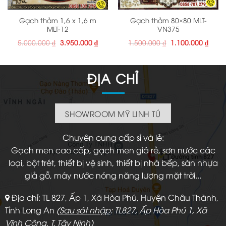
Gạch thảm 1,6 x 1,6 m
Gạch thảm 80×80 MLT-
MLT-12
VN375
Giá
Giá
Giá
Giá
5.000.000
₫
3.950.000
₫
1.500.000
₫
1.100.000
₫
gốc
hiện
gốc
hiện
là:
tại
là:
tại
5.000.000 ₫.
là:
1.500.000 ₫.
là:
3.950.000 ₫.
1.100
ĐỊA CHỈ
SHOWROOM MỸ LINH TÚ
Chuyên cung cấp sỉ và lẻ:
Gạch men cao cấp, gạch men giá rẻ, sơn nước các
loại, bột trét, thiết bị vệ sinh, thiết bị nhà bếp, sàn nhựa
giả gỗ, máy nước nóng năng lượng mặt trời...
Địa chỉ: TL 827, Ấp 1, Xã Hòa Phú, Huyện Châu Thành,
Tỉnh Long An
(
Sau sát nhập
: TL827, Ấp Hòa Phú 1, Xã
Vĩnh Công, T. Tây Ninh)