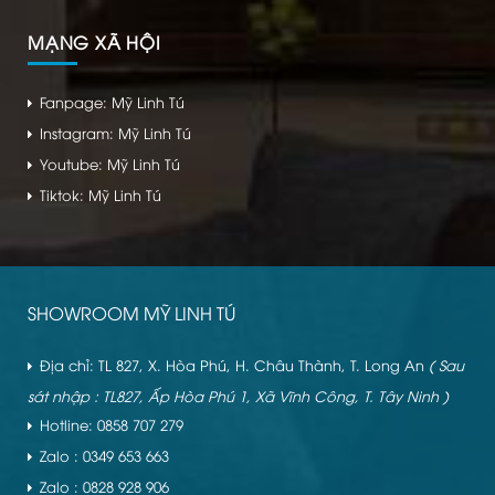
MẠNG XÃ HỘI
Fanpage: Mỹ Linh Tú
Instagram: Mỹ Linh Tú
Youtube: Mỹ Linh Tú
Tiktok: Mỹ Linh Tú
SHOWROOM MỸ LINH TÚ
Địa chỉ: TL 827, X. Hòa Phú, H. Châu Thành, T. Long An
( Sau
sát nhập : TL827, Ấp Hòa Phú 1, Xã Vĩnh Công, T. Tây Ninh )
Hotline: 0858 707 279
Zalo : 0349 653 663
Zalo : 0828 928 906