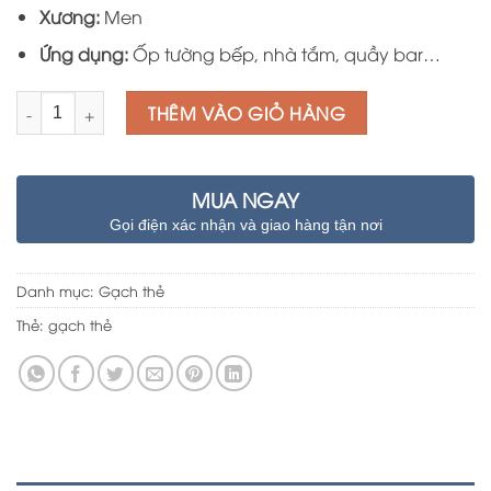
395.000 ₫.
Xương:
Men
Ứng dụng:
Ốp tường bếp, nhà tắm, quầy bar…
Số lượng
THÊM VÀO GIỎ HÀNG
MUA NGAY
Gọi điện xác nhận và giao hàng tận nơi
Danh mục:
Gạch thẻ
Thẻ:
gạch thẻ