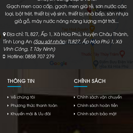
Gạch men cao cấp, gạch men giá rẻ, sơn nước các
loại, bột trét, thiết bị vệ sinh, thiết bị nhà bếp, sàn nhựa
giả gỗ, máy nước nóng năng lượng mặt trời...
Địa chỉ: TL 827, Ấp 1, Xã Hòa Phú, Huyện Châu Thành,
Tỉnh Long An
(
Sau sát nhập
: TL827, Ấp Hòa Phú 1, Xã
Vĩnh Công, T. Tây Ninh)
Hotline: 0858 707 279
THÔNG TIN
CHÍNH SÁCH
Về chúng tôi
Chính sách vận chuyển
Phương thức thanh toán
Chính sách hoàn tiền
Khuyến mãi & Ưu đãi
Chính sách bảo mật