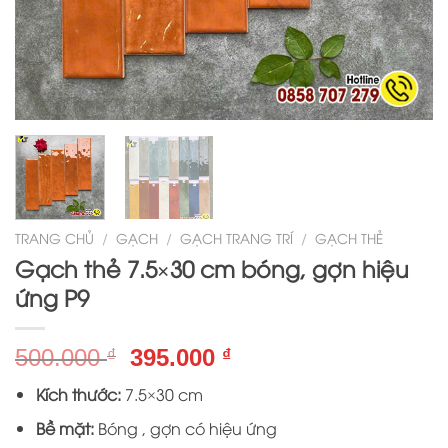
TRANG CHỦ
/
GẠCH
/
GẠCH TRANG TRÍ
/
GẠCH THẺ
Gạch thẻ 7.5×30 cm bóng, gợn hiệu
ứng P9
Giá
Giá
500.000
395.000
₫
₫
gốc
hiện
Kích thước:
7.5×30 cm
là:
tại
500.000 ₫.
là:
Bề mặt:
Bóng , gợn có hiệu ứng