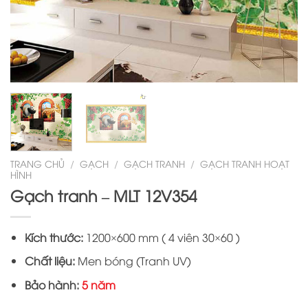
TRANG CHỦ
/
GẠCH
/
GẠCH TRANH
/
GẠCH TRANH HOẠT
HÌNH
Gạch tranh – MLT 12V354
Kích thước:
1200×600 mm ( 4 viên 30×60 )
Chất liệu:
Men bóng (Tranh UV)
Bảo hành:
5 năm