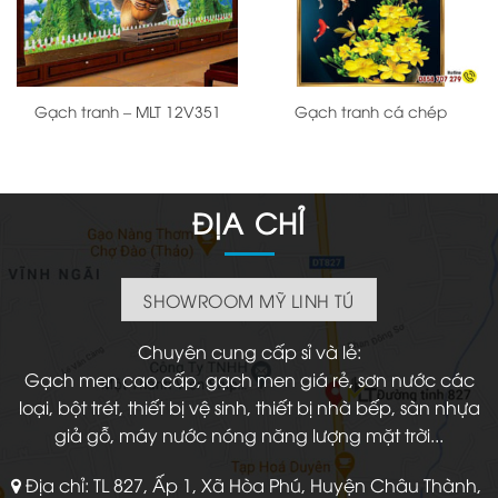
Gạch tranh – MLT 12V351
Gạch tranh cá chép
ĐỊA CHỈ
SHOWROOM MỸ LINH TÚ
Chuyên cung cấp sỉ và lẻ:
Gạch men cao cấp, gạch men giá rẻ, sơn nước các
loại, bột trét, thiết bị vệ sinh, thiết bị nhà bếp, sàn nhựa
giả gỗ, máy nước nóng năng lượng mặt trời...
Địa chỉ: TL 827, Ấp 1, Xã Hòa Phú, Huyện Châu Thành,