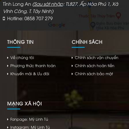
Tỉnh Long An
(
Sau sát nhập
: TL827, Ấp Hòa Phú 1, Xã
Vĩnh Công, T. Tây Ninh)
Hotline: 0858 707 279
THÔNG TIN
CHÍNH SÁCH
Về chúng tôi
Chính sách vận chuyển
Phương thức thanh toán
Chính sách hoàn tiền
Khuyến mãi & Ưu đãi
Chính sách bảo mật
MẠNG XÃ HỘI
Fanpage: Mỹ Linh Tú
Instagram: Mỹ Linh Tú