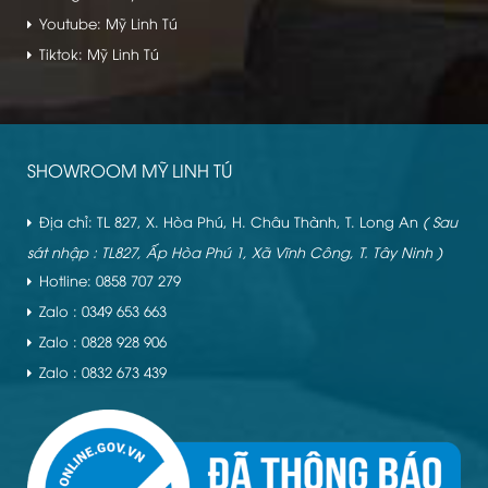
Youtube: Mỹ Linh Tú
Tiktok: Mỹ Linh Tú
SHOWROOM MỸ LINH TÚ
Địa chỉ: TL 827, X. Hòa Phú, H. Châu Thành, T. Long An
( Sau
sát nhập : TL827, Ấp Hòa Phú 1, Xã Vĩnh Công, T. Tây Ninh )
Hotline: 0858 707 279
Zalo : 0349 653 663
Zalo : 0828 928 906
Zalo : 0832 673 439