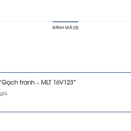
ĐÁNH GIÁ (0)
 “Gạch tranh – MLT 16V123”
giá.