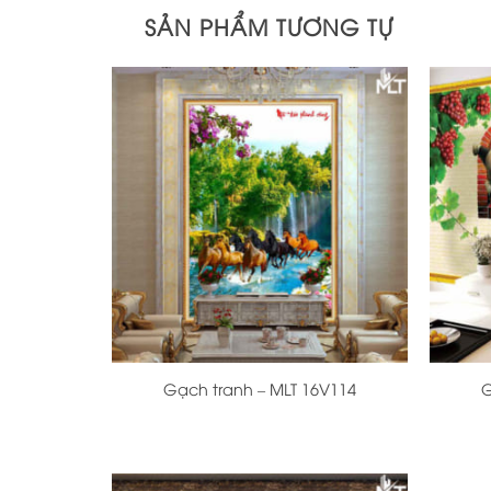
SẢN PHẨM TƯƠNG TỰ
+
+
Gạch tranh – MLT 16V114
G