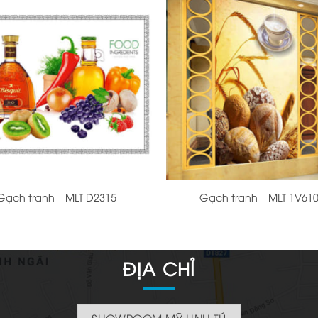
+
Gạch tranh – MLT D2315
Gạch tranh – MLT 1V61
ĐỊA CHỈ
SHOWROOM MỸ LINH TÚ