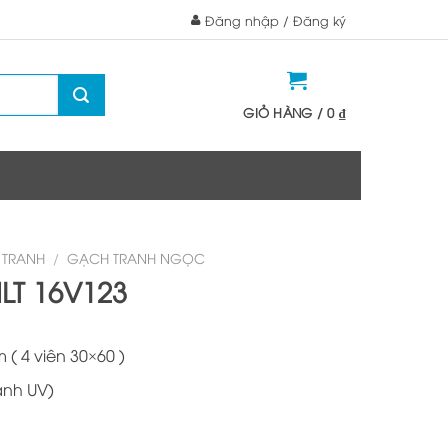
Đăng nhập / Đăng ký
GIỎ HÀNG /
0
₫
 TRANH
/
GẠCH TRANH NGỌC
LT 16V123
( 4 viên 30×60 )
anh UV)