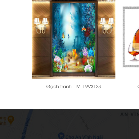
+
+
Gạch tranh – MLT 9V3123