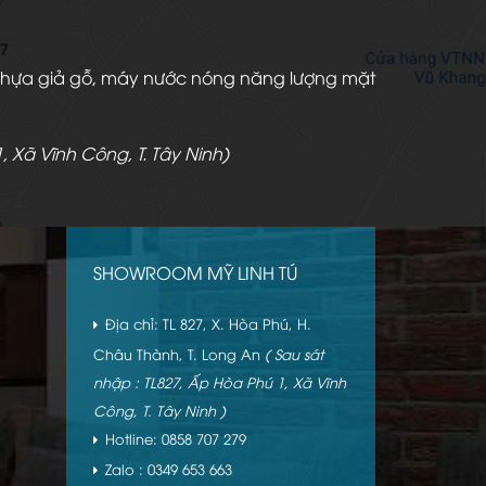
àn nhựa giả gỗ, máy nước nóng năng lượng mặt
, Xã Vĩnh Công, T. Tây Ninh)
SHOWROOM MỸ LINH TÚ
Địa chỉ: TL 827, X. Hòa Phú, H.
Châu Thành, T. Long An
( Sau sát
nhập : TL827, Ấp Hòa Phú 1, Xã Vĩnh
Công, T. Tây Ninh )
Hotline: 0858 707 279
Zalo : 0349 653 663