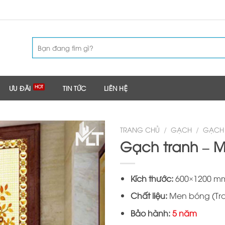
Tìm
kiếm:
ƯU ĐÃI
TIN TỨC
LIÊN HỆ
TRANG CHỦ
/
GẠCH
/
GẠCH
Gạch tranh – M
Kích thước:
600×1200 mm 
Chất liệu:
Men bóng (Tr
Bảo hành:
5 năm