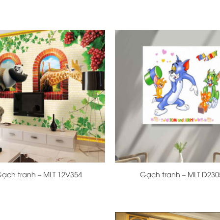
+
ạch tranh – MLT 12V354
Gạch tranh – MLT D230