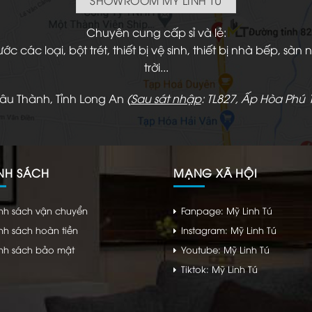
Chuyên cung cấp sỉ và lẻ:
 các loại, bột trét, thiết bị vệ sinh, thiết bị nhà bếp, s
trời...
hâu Thành, Tỉnh Long An
(
Sau sát nhập
: TL827, Ấp Hòa Phú 1
NH SÁCH
MẠNG XÃ HỘI
nh sách vận chuyển
Fanpage: Mỹ Linh Tú
nh sách hoàn tiền
Instagram: Mỹ Linh Tú
nh sách bảo mật
Youtube: Mỹ Linh Tú
Tiktok: Mỹ Linh Tú