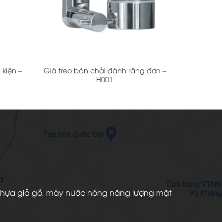
+
 kiện –
Giá treo bàn chải đánh răng đơn –
H001
àn nhựa giả gỗ, máy nước nóng năng lượng mặt