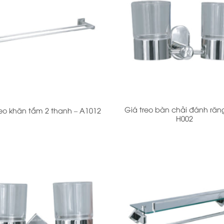
+
Giá treo bàn chải đánh răng
reo khăn tắm 2 thanh – A1012
H002