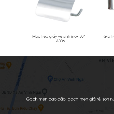
+
+
Móc treo giấy vệ sinh inox 304 –
Giá t
A006
Gạch men cao cấp, gạch men giá rẻ, sơn nước