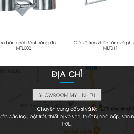
+
reo bàn chải đánh răng đôi –
Giá kệ treo khăn tắm và phụ
MTL002
MLT011
ĐỊA CHỈ
SHOWROOM MỸ LINH TÚ
Chuyên cung cấp sỉ và lẻ:
 các loại, bột trét, thiết bị vệ sinh, thiết bị nhà bếp, s
trời...