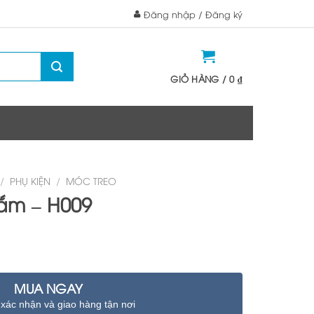
Đăng nhập / Đăng ký
GIỎ HÀNG /
0
₫
/
PHỤ KIỆN
/
MÓC TREO
tắm – H009
MUA NGAY
 xác nhận và giao hàng tận nơi