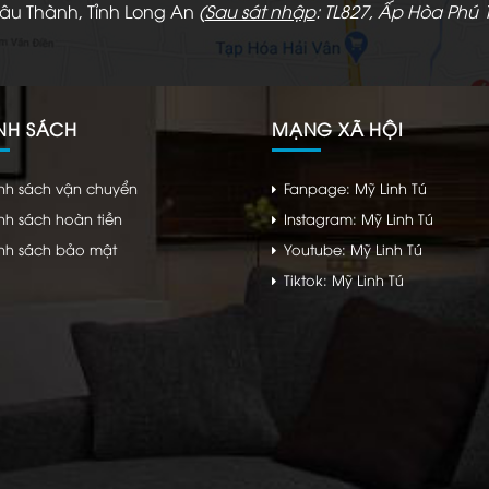
hâu Thành, Tỉnh Long An
(
Sau sát nhập
: TL827, Ấp Hòa Phú 1
NH SÁCH
MẠNG XÃ HỘI
nh sách vận chuyển
Fanpage: Mỹ Linh Tú
nh sách hoàn tiền
Instagram: Mỹ Linh Tú
nh sách bảo mật
Youtube: Mỹ Linh Tú
Tiktok: Mỹ Linh Tú