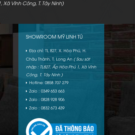
, Xã Vĩnh Công, T. Tây Ninh)
SHOWROOM MỸ LINH TÚ
Địa chỉ: TL 827, X. Hòa Phú, H.
Châu Thành, T. Long An
( Sau sát
nhập : TL827, Ấp Hòa Phú 1, Xã Vĩnh
Công, T. Tây Ninh )
Hotline: 0858 707 279
Zalo : 0349 653 663
Zalo : 0828 928 906
Zalo : 0832 673 439