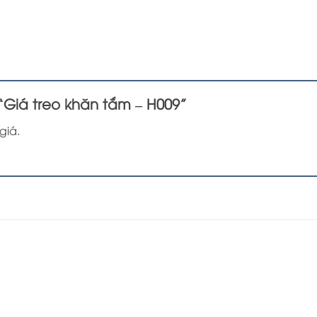
 “Giá treo khăn tắm – H009”
giá.