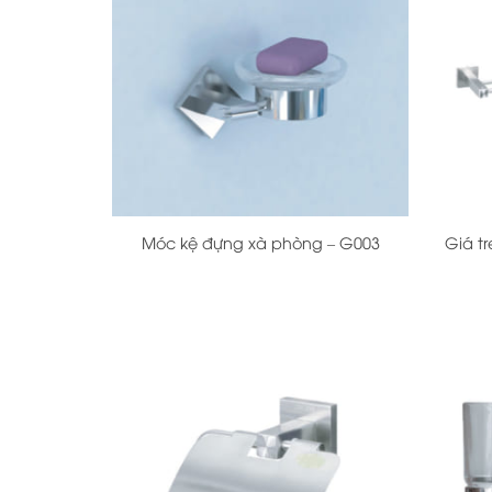
+
+
Móc kệ đựng xà phòng – G003
Giá t