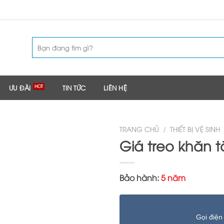
Tìm
kiếm:
ƯU ĐÃI
TIN TỨC
LIÊN HỆ
TRANG CHỦ
/
THIẾT BỊ VỆ SINH
Giá treo khăn 
Bảo hành:
5 năm
Gọi điện