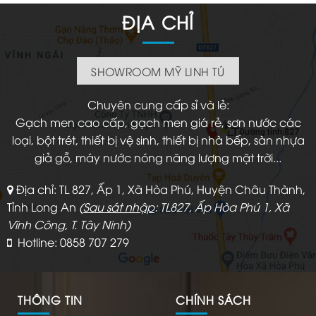
999.000 ₫.
ĐỊA CHỈ
SHOWROOM MỸ LINH TÚ
Chuyên cung cấp sỉ và lẻ:
Gạch men cao cấp, gạch men giá rẻ, sơn nước các
loại, bột trét, thiết bị vệ sinh, thiết bị nhà bếp, sàn nhựa
giả gỗ, máy nước nóng năng lượng mặt trời...
Địa chỉ: TL 827, Ấp 1, Xã Hòa Phú, Huyện Châu Thành,
Tỉnh Long An
(
Sau sát nhập
: TL827, Ấp Hòa Phú 1, Xã
Vĩnh Công, T. Tây Ninh)
Hotline: 0858 707 279
THÔNG TIN
CHÍNH SÁCH