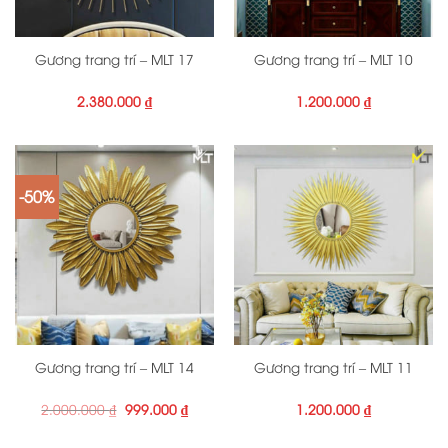
Gương trang trí – MLT 17
Gương trang trí – MLT 10
2.380.000
₫
1.200.000
₫
-50%
Gương trang trí – MLT 14
Gương trang trí – MLT 11
Giá
Giá
2.000.000
₫
999.000
₫
1.200.000
₫
gốc
hiện
là:
tại
2.000.000 ₫.
là: