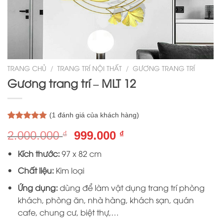
TRANG CHỦ
/
TRANG TRÍ NỘI THẤT
/
GƯƠNG TRANG TRÍ
Gương trang trí – MLT 12
(
1
đánh giá của khách hàng)
5.00
1
trên 5
Giá
Giá
2.000.000
999.000
₫
₫
dựa trên
đánh giá
gốc
hiện
Kích thước:
97 x 82 cm
là:
tại
2.000.000 ₫.
là:
Chất liệu:
Kim loại
999.000 ₫.
Ứng dụng:
dùng để làm vật dụng trang trí phòng
khách, phòng ăn, nhà hàng, khách sạn, quán
cafe, chung cư, biệt thự,…