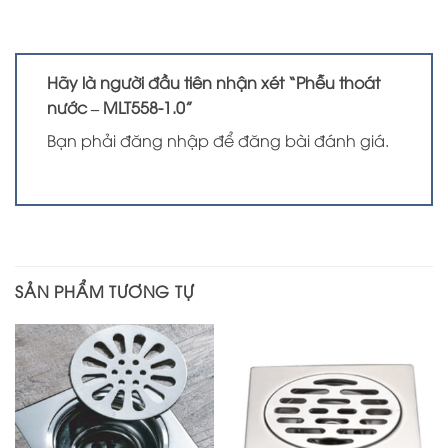
Hãy là người đầu tiên nhận xét “Phễu thoát
nước – MLT558-1.0”
Bạn phải
đăng nhập
để đăng bài đánh giá.
SẢN PHẨM TƯƠNG TỰ