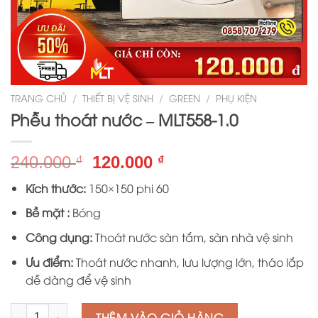
TRANG CHỦ
/
THIẾT BỊ VỆ SINH
/
GREEN
/
PHỤ KIỆN
Phễu thoát nước – MLT558-1.0
Giá
Giá
240.000
120.000
₫
₫
gốc
hiện
Kích thước:
150×150 phi 60
là:
tại
240.000 ₫.
là:
Bề mặt :
Bóng
120.000 ₫.
Công dụng:
Thoát nước sàn tắm, sàn nhà vệ sinh
Ưu điểm:
Thoát nước nhanh, lưu lượng lớn, tháo lắp
dễ dàng để vệ sinh
Số lượng
THÊM VÀO GIỎ HÀNG