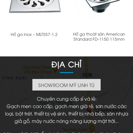
Hố ga thoát sàn American
Hố ga inox – MLT557-1.2
Standard FD-1150 115mm
ĐỊA CHỈ
SHOWROOM MỸ LINH TÚ
Chuyên cung cấp sỉ và lẻ:
Gạch men cao cấp, gạch men giá rẻ, sơn nước các
loại, bột trét, thiết bị vệ sinh, thiết bị nhà bếp, sàn nhựa
giả gỗ, máy nước nóng năng lượng mặt trời...