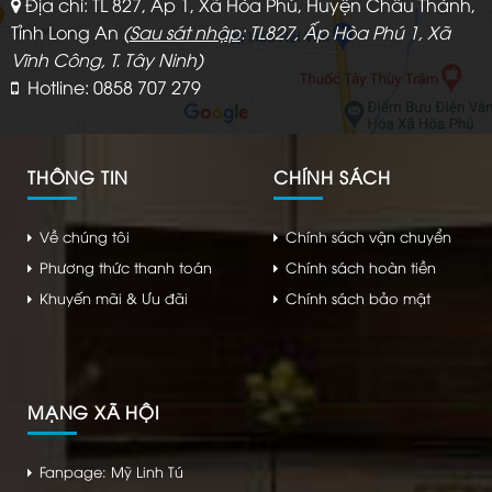
Địa chỉ: TL 827, Ấp 1, Xã Hòa Phú, Huyện Châu Thành,
Tỉnh Long An
(
Sau sát nhập
: TL827, Ấp Hòa Phú 1, Xã
Vĩnh Công, T. Tây Ninh)
Hotline: 0858 707 279
THÔNG TIN
CHÍNH SÁCH
Về chúng tôi
Chính sách vận chuyển
Phương thức thanh toán
Chính sách hoàn tiền
Khuyến mãi & Ưu đãi
Chính sách bảo mật
MẠNG XÃ HỘI
Fanpage: Mỹ Linh Tú