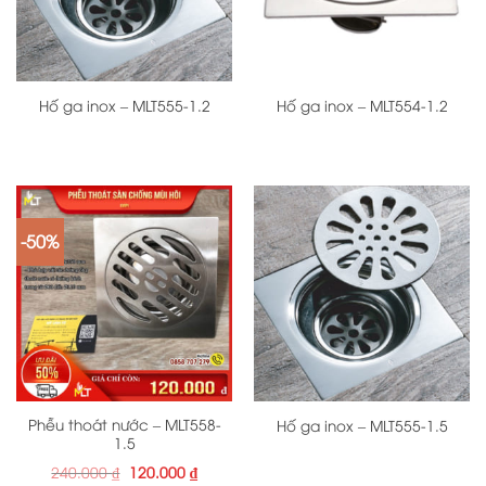
Hố ga inox – MLT555-1.2
Hố ga inox – MLT554-1.2
-50%
Phễu thoát nước – MLT558-
Hố ga inox – MLT555-1.5
1.5
Giá
Giá
240.000
₫
120.000
₫
gốc
hiện