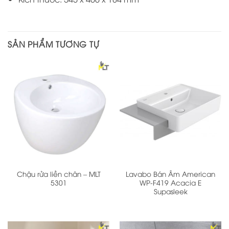
SẢN PHẨM TƯƠNG TỰ
Chậu rửa liền chân – MLT
Lavabo Bán Âm American
5301
WP-F419 Acacia E
Supasleek