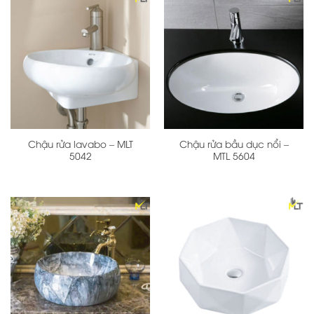
Chậu rửa lavabo – MLT
Chậu rửa bầu dục nổi –
5042
MTL 5604