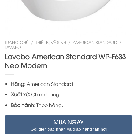
TRANG CHỦ
/
THIẾT BỊ VỆ SINH
/
AMERICAN STANDARD
/
LAVABO
Lavabo American Standard WP-F633
Neo Modern
Hãng:
American Standard
Xuất xứ:
Chính hãng.
Bảo hành:
Theo hãng.
MUA NGAY
Gọi điện xác nhận và giao hàng tận nơi