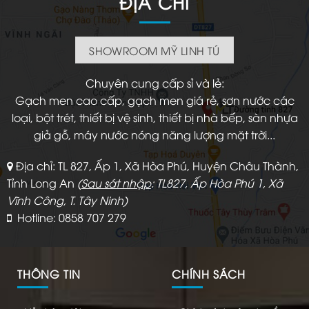
ĐỊA CHỈ
SHOWROOM MỸ LINH TÚ
Chuyên cung cấp sỉ và lẻ:
Gạch men cao cấp, gạch men giá rẻ, sơn nước các
loại, bột trét, thiết bị vệ sinh, thiết bị nhà bếp, sàn nhựa
giả gỗ, máy nước nóng năng lượng mặt trời...
Địa chỉ: TL 827, Ấp 1, Xã Hòa Phú, Huyện Châu Thành,
Tỉnh Long An
(
Sau sát nhập
: TL827, Ấp Hòa Phú 1, Xã
Vĩnh Công, T. Tây Ninh)
Hotline: 0858 707 279
THÔNG TIN
CHÍNH SÁCH