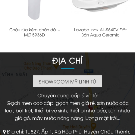
Chậu rửa kèm chân dài –
Lavabo Inax AL-S640V Đặt
MLT 5936D
Bàn Aqua Ceramic
ĐỊA CHỈ
SHOWROOM MỸ LINH TÚ
Chuyên cung cấp sỉ và lẻ:
Gạch men cao cấp, gạch men giá rẻ, sơn nước các
loại, bột trét, thiết bị vệ sinh, thiết bị nhà bếp, sàn nhựa
giả gỗ, máy nước nóng năng lượng mặt trời...
Địa chỉ: TL 827, Ấp 1, Xã Hòa Phú, Huyện Châu Thành,