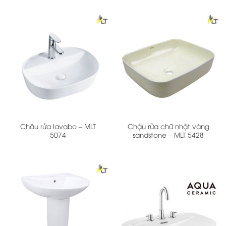
Chậu rửa lavabo – MLT
Chậu rửa chữ nhật vàng
5074
sandstone – MLT 5428