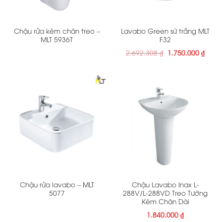
Chậu rửa kèm chân treo –
Lavabo Green sứ trắng MLT
MLT 5936T
F32
Giá
Giá
2.692.308
₫
1.750.000
₫
gốc
hiện
là:
tại
2.692.308 ₫.
là:
1.750
Chậu rửa lavabo – MLT
Chậu Lavabo Inax L-
5077
288V/L-288VD Treo Tường
Kèm Chân Dài
1.840.000
₫