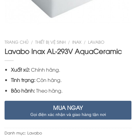
TRANG CHỦ
/
THIẾT BỊ VỆ SINH
/
INAX
/
LAVABO
Lavabo Inax AL-293V AquaCeramic
Xuất xứ:
Chính hãng.
Tình trạng:
Còn hàng.
Bảo hành:
Theo hãng.
MUA NGAY
Gọi điện xác nhận và giao hàng tận nơi
Danh mục:
Lavabo