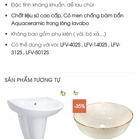
Đặc tính kháng khuẩn, dễ lau chùi
Chất liệu sứ cao cấp, Có men chống bám bẩn
Aquaceramic trong lòng lavabo
Không bao gồm phụ kiện ( vòi, bộ xả…)
Có thể dùng với vòi:
LFV-402S , LFV-1402S , LFV-
312S , LFV-5012S
SẢN PHẨM TƯƠNG TỰ
-35%