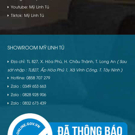
Youtube: Mỹ Linh Tú
Tiktok: Mỹ Linh Tú
SHOWROOM MỸ LINH TÚ
Địa chỉ: TL 827, X. Hòa Phú, H. Châu Thành, T. Long An
( Sau
sát nhập : TL827, Ấp Hòa Phú 1, Xã Vĩnh Công, T. Tây Ninh )
Hotline: 0858 707 279
Zalo : 0349 653 663
Zalo : 0828 928 906
Zalo : 0832 673 439