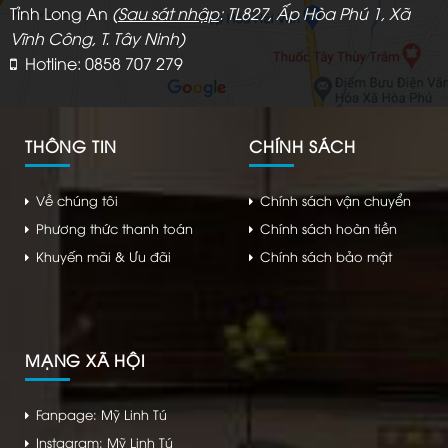
Tỉnh Long An
(
Sau sát nhập
: TL827, Ấp Hòa Phú 1, Xã
Vĩnh Công, T. Tây Ninh)
Hotline: 0858 707 279
THÔNG TIN
CHÍNH SÁCH
Về chúng tôi
Chính sách vận chuyển
Phương thức thanh toán
Chính sách hoàn tiền
Khuyến mãi & Ưu đãi
Chính sách bảo mật
MẠNG XÃ HỘI
Fanpage: Mỹ Linh Tú
Instagram: Mỹ Linh Tú