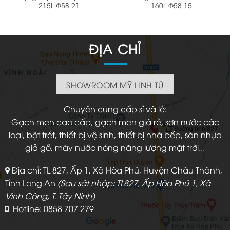
215L Φ58 21
160L Φ58 15
ĐỊA CHỈ
SHOWROOM MỸ LINH TÚ
Chuyên cung cấp sỉ và lẻ:
Gạch men cao cấp, gạch men giá rẻ, sơn nước các
loại, bột trét, thiết bị vệ sinh, thiết bị nhà bếp, sàn nhựa
giả gỗ, máy nước nóng năng lượng mặt trời...
Địa chỉ: TL 827, Ấp 1, Xã Hòa Phú, Huyện Châu Thành,
Tỉnh Long An
(
Sau sát nhập
: TL827, Ấp Hòa Phú 1, Xã
Vĩnh Công, T. Tây Ninh)
Hotline: 0858 707 279