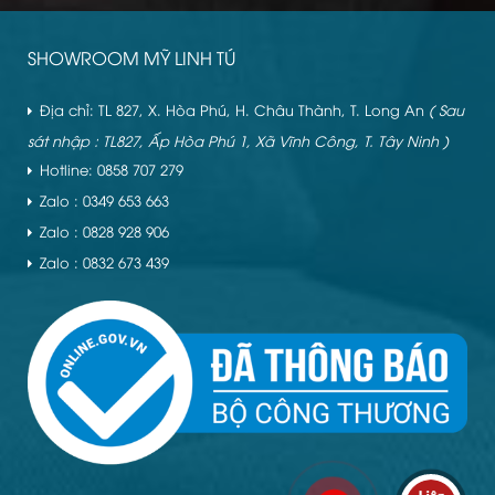
SHOWROOM MỸ LINH TÚ
Địa chỉ: TL 827, X. Hòa Phú, H. Châu Thành, T. Long An
( Sau
sát nhập : TL827, Ấp Hòa Phú 1, Xã Vĩnh Công, T. Tây Ninh )
Hotline: 0858 707 279
Zalo : 0349 653 663
Zalo : 0828 928 906
Zalo : 0832 673 439