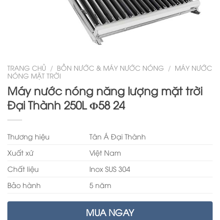
TRANG CHỦ
/
BỒN NƯỚC & MÁY NƯỚC NÓNG
/
MÁY NƯỚC
NÓNG MẶT TRỜI
Máy nước nóng năng lượng mặt trời
Đại Thành 250L Φ58 24
Thương hiệu
Tân Á Đại Thành
Xuất xứ
Việt Nam
Chất liệu
Inox SUS 304
Bảo hành
5 năm
MUA NGAY