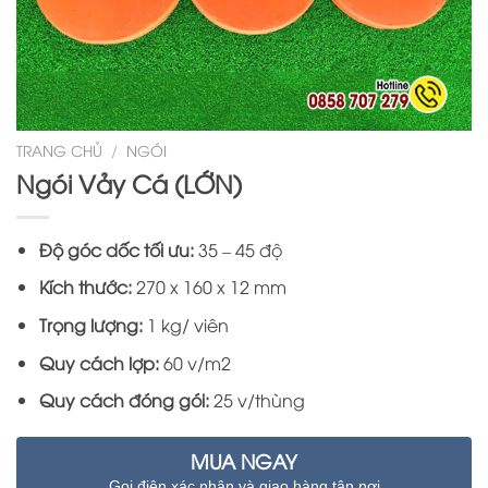
TRANG CHỦ
/
NGÓI
Ngói Vảy Cá (LỚN)
Độ góc dốc tối ưu:
35 – 45 độ
Kích thước:
270 x 160 x 12 mm
Trọng lượng:
1 kg/ viên
Quy cách lợp:
60 v/m2
Quy cách đóng gói:
25 v/thùng
MUA NGAY
Gọi điện xác nhận và giao hàng tận nơi