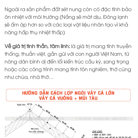
Ngoài ra sản phẩm đất sét nung còn có đặc tính bảo
ôn nhiệt với môi trường (Nắng sẽ mát dịu, Đông lạnh
sẽ ấm áp hơn so với các loại vật liệu nhân tạo vì khả
năng hấp thụ nhiệt thấp)
Về giá trị tinh thần, tâm linh:
là giá trị mang tính truyền
thống, thuần việt, gần gũi với con người Việt Nam, từ
nông dân bình dị đến lối kiến trúc cầu kỳ, sang trọng
hoặc các công trình mang tính tôn nghiêm, thờ cúng
như chùa, nhà thờ…