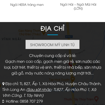
Ngói Hài – Ngói Mũi Hài
Ngói HERA tráng men
(LỚN)
ĐỊA CHỈ
SHOWROOM MỸ LINH TÚ
Chuyên cung cấp sỉ và lẻ:
Gạch men cao cấp, gạch men giá rẻ, sơn nước các
loại, bột trét, thiết bị vệ sinh, thiết bị nhà bếp, sàn nhựa
giả gỗ, máy nước nóng năng lượng mặt trời...
Địa chỉ: TL 827, Ấp 1, Xã Hòa Phú, Huyện Châu Thành,
Tỉnh Long An
(
Sau sát nhập
: TL827, Ấp Hòa Phú 1, Xã
Vĩnh Công, T. Tây Ninh)
Hotline: 0858 707 279