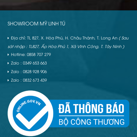
SHOWROOM MỸ LINH TÚ
Địa chỉ: TL 827, X. Hòa Phú, H. Châu Thành, T. Long An
( Sau
sát nhập : TL827, Ấp Hòa Phú 1, Xã Vĩnh Công, T. Tây Ninh )
Hotline: 0858 707 279
Zalo : 0349 653 663
Zalo : 0828 928 906
Zalo : 0832 673 439