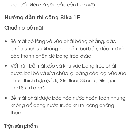
loại cấu kiện và yêu cầu cần bảo vệ)
Hướng dẫn thi công Sika 1F
Chuẩn bị bề mặt
Bề mặt bê tông và vữa phải bằng phẳng, đặc
chắc, sạch sẽ, không bị nhiễm bụi bẩn, dầu mỡ và
các thành phần dễ bong tróc khác
Vết nứt, bề mặt xốp và khu vực bong tróc phải
được loại bỏ và sửa chữa lại bằng các loại vữa sửa
chữa thích hợp (ví dụ Sikafloor, Sikadur, Sikagard
and Sika Latex)
Bề mặt phải được bão hòa nước hoàn toàn nhưng
không để đọng nước trước khi thi công chống
thấm
Trộn sản phẩm