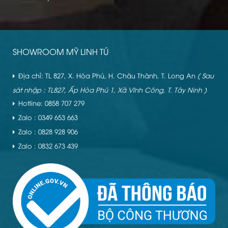
SHOWROOM MỸ LINH TÚ
Địa chỉ: TL 827, X. Hòa Phú, H. Châu Thành, T. Long An
( Sau
sát nhập : TL827, Ấp Hòa Phú 1, Xã Vĩnh Công, T. Tây Ninh )
Hotline: 0858 707 279
Zalo : 0349 653 663
Zalo : 0828 928 906
Zalo : 0832 673 439