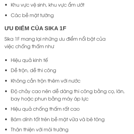
Khu vực vệ sinh, khu vực ẩm ướt
Các bề mặt tường
ƯU ĐIỂM CỦA SIKA 1F
Sika 1F mang lại những ưu điểm nổi bật của
việc chống thấm như
Hiệu quả kinh tế
Dễ trộn, dễ thi công
Không cần trộn thêm với nước
Độ chảy cao nên dễ dàng thi công bằng cọ, lăn,
bay hoặc phun bằng máy áp lực
Hiệu quả chống thấm rất cao
Bám dính tốt trên bề mặt vữa và bê tông
Thân thiện với môi trường