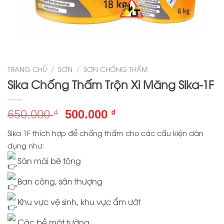
TRANG CHỦ
/
SƠN
/
SƠN CHỐNG THẤM
Sika Chống Thấm Trộn Xi Măng Sika-1F
Giá
Giá
650.000
500.000
₫
₫
gốc
hiện
Sika 1F thích hợp để chống thấm cho các cấu kiện dân
là:
tại
dụng như:
650.000 ₫.
là:
Sàn mái bê tông
500.000 ₫.
Ban công, sân thượng
Khu vực vệ sinh, khu vực ẩm ướt
Các bề mặt tường