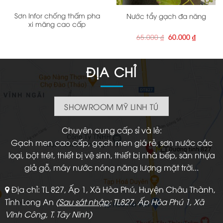
Sơn Infor chống thấm pha
Nước tẩy gạch đa năng
xi măng cao cấp
Giá
Giá
65.000
₫
60.000
₫
gốc
hiện
là:
tại
65.000 ₫.
là:
60.000 ₫
ĐỊA CHỈ
SHOWROOM MỸ LINH TÚ
Chuyên cung cấp sỉ và lẻ:
Gạch men cao cấp, gạch men giá rẻ, sơn nước các
loại, bột trét, thiết bị vệ sinh, thiết bị nhà bếp, sàn nhựa
giả gỗ, máy nước nóng năng lượng mặt trời...
Địa chỉ: TL 827, Ấp 1, Xã Hòa Phú, Huyện Châu Thành,
Tỉnh Long An
(
Sau sát nhập
: TL827, Ấp Hòa Phú 1, Xã
Vĩnh Công, T. Tây Ninh)