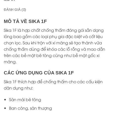
ĐÁNH GIÁ (0)
MÔ TẢ VỀ SIKA 1F
Sika 1F là hợp chất chống thấm đóng gói sẵn dạng
lỏng bao gồm các loại phụ gia đặc biệt và cốt liệu
chọn lọc. Sau khi trộn với xi măng sẽ tạo thành vữa
chống thấm dùng để khóa các lỗ rỗng và mao dẫn
trên các bề mặt bê tông cũng như bề mặt gốc xi
măng.
CÁC ỨNG DỤNG CỦA SIKA 1F
Sika 1F thích hợp để chống thấm cho các cấu kiện
dân dụng như:
Sàn mái bê tông
Ban công, sân thượng