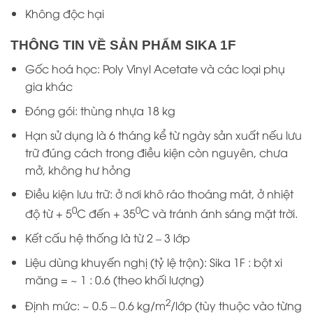
Không độc hại
THÔNG TIN VỀ SẢN PHẨM SIKA 1F
Gốc hoá học: Poly Vinyl Acetate và các loại phụ
gia khác
Đóng gói: thùng nhựa 18 kg
Hạn sử dụng là 6 tháng kể từ ngày sản xuất nếu lưu
trữ đúng cách trong điều kiện còn nguyên, chưa
mở, không hư hỏng
Điều kiện lưu trữ: ở nơi khô ráo thoáng mát, ở nhiệt
0
0
độ từ + 5
C đến + 35
C và tránh ánh sáng mặt trời.
Kết cấu hệ thống là từ 2 – 3 lớp
Liệu dùng khuyến nghị (tỷ lệ trộn): Sika 1F : bột xi
măng = ~ 1 : 0.6 (theo khối lượng)
2
Định mức: ~ 0.5 – 0.6 kg/m
/lớp (tùy thuộc vào từng