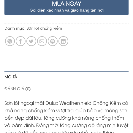
MUA NGAY
Gọi điện xác nhận và giao hàng tận nơi
Danh mục:
Sơn lót chống kiềm
MÔ TẢ
ĐÁNH GIÁ (0)
Sơn lót ngoại thất Dulux Weathershield Chống Kiềm có
khả năng chống kiềm vượt trội giúp bảo vệ màng sơn
bền đẹp dài lâu, tăng cường khả năng chống thấm
và bám dính. Đồng thời tăng cường độ láng mịn tuyệt
hảo và độ bền màu cho lớp sơn phủ hoàn thiện.