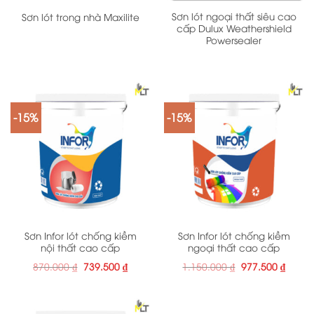
Sơn lót ngoại thất siêu cao
Sơn lót trong nhà Maxilite
cấp Dulux Weathershield
Powersealer
-15%
-15%
Sơn Infor lót chống kiềm
Sơn Infor lót chống kiềm
nội thất cao cấp
ngoại thất cao cấp
Giá
Giá
Giá
Giá
870.000
₫
739.500
₫
1.150.000
₫
977.500
₫
gốc
hiện
gốc
hiện
là:
tại
là:
tại
870.000 ₫.
là:
1.150.000 ₫.
là:
739.500 ₫.
977.50