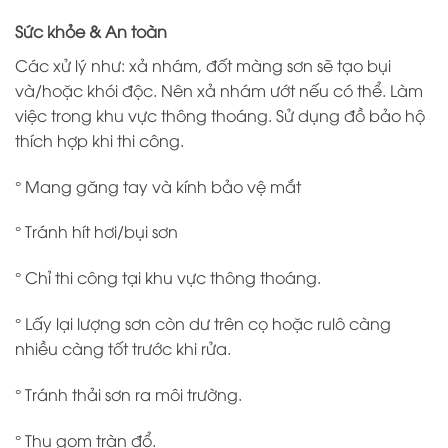
Sức khỏe & An toàn
Các xử lý như: xả nhám, đốt màng sơn sẽ tạo bụi
và/hoặc khói độc. Nên xả nhám ướt nếu có thể. Làm
việc trong khu vực thông thoáng. Sử dụng đồ bảo hộ
thích hợp khi thi công.
° Mang găng tay và kính bảo vệ mắt
° Tránh hít hơi/bụi sơn
° Chỉ thi công tại khu vực thông thoáng.
° Lấy lại lượng sơn còn dư trên cọ hoặc rulô càng
nhiều càng tốt trước khi rửa.
° Tránh thải sơn ra môi trường.
° Thu gom tràn đổ.