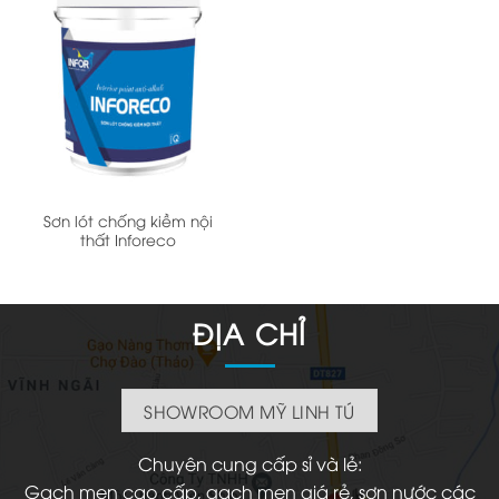
Sơn lót chống kiềm nội
thất Inforeco
ĐỊA CHỈ
SHOWROOM MỸ LINH TÚ
Chuyên cung cấp sỉ và lẻ:
Gạch men cao cấp, gạch men giá rẻ, sơn nước các