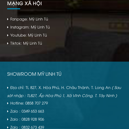
MẠNG XÃ HỘI
Fanpage: Mỹ Linh Tú
Instagram: Mỹ Linh Tú
Youtube: Mỹ Linh Tú
Tiktok: Mỹ Linh Tú
SHOWROOM MỸ LINH TÚ
Địa chỉ: TL 827, X. Hòa Phú, H. Châu Thành, T. Long An
( Sau
sát nhập : TL827, Ấp Hòa Phú 1, Xã Vĩnh Công, T. Tây Ninh )
Hotline: 0858 707 279
Zalo : 0349 653 663
Zalo : 0828 928 906
Zalo : 0832 673 439