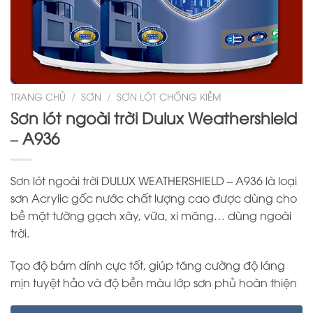
TRANG CHỦ
/
SƠN
/
SƠN LÓT CHỐNG KIỀM
Sơn lót ngoài trời Dulux Weathershield
– A936
Sơn lót ngoài trời DULUX WEATHERSHIELD – A936 là loại
sơn Acrylic gốc nước chất lượng cao được dùng cho
bề mặt tường gạch xây, vữa, xi măng… dùng ngoài
trời.
Tạo độ bám dính cực tốt, giúp tăng cường độ láng
mịn tuyệt hảo và độ bền màu lớp sơn phủ hoàn thiện