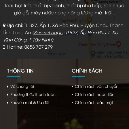
loại, bột trét, thiết bị vệ sinh, thiết bị nhà bếp, sàn nhựa
giả gỗ, máy nước nóng năng lượng mặt trời...
Địa chỉ: TL 827, Ấp 1, Xã Hòa Phú, Huyện Châu Thành,
Tỉnh Long An
(
Sau sát nhập
: TL827, Ấp Hòa Phú 1, Xã
Vĩnh Công, T. Tây Ninh)
Hotline: 0858 707 279
THÔNG TIN
CHÍNH SÁCH
Về chúng tôi
Chính sách vận chuyển
Phương thức thanh toán
Chính sách hoàn tiền
Khuyến mãi & Ưu đãi
Chính sách bảo mật