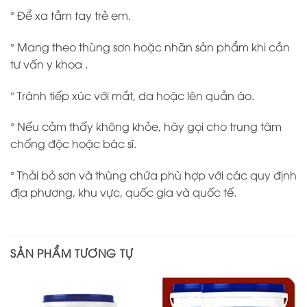
° Để xa tầm tay trẻ em.
° Mang theo thùng sơn hoặc nhãn sản phẩm khi cần
tư vấn y khoa .
° Tránh tiếp xúc với mắt, da hoặc lên quần áo.
° Nếu cảm thấy không khỏe, hãy gọi cho trung tâm
chống độc hoặc bác sĩ.
° Thải bỏ sơn và thùng chứa phù hợp với các quy định
địa phương, khu vực, quốc gia và quốc tế.
SẢN PHẨM TƯƠNG TỰ