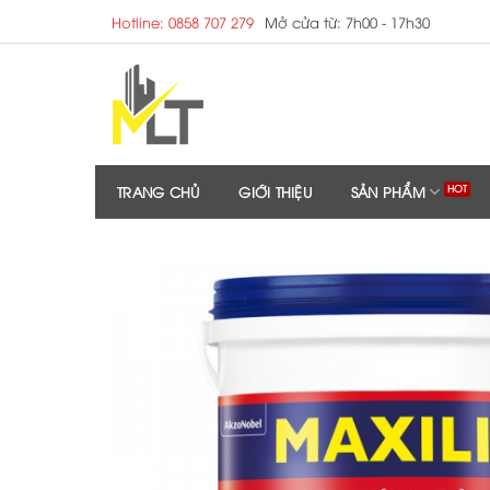
Skip
Hotline: 0858 707 279
Mở cửa từ: 7h00 - 17h30
to
content
TRANG CHỦ
GIỚI THIỆU
SẢN PHẨM