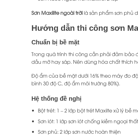
Sơn Maxilite ngoài trời
là sản phẩm sơn phủ dà
Hướng dẫn thi công sơn Max
Chuẩn bị bề mặt
Trong quá trình thi công cần phải đảm bảo 
dầu mỡ hay sáp. Nên dùng hóa chất thích hợ
Độ ẩm của bề mặt dưới 16% theo máy đo độ ẩ
bình 30 độ C, độ ẩm môi trường 80%).
Hệ thống đề nghị
Bột trét: 1 – 2 lớp bột trét Maxilte xử lý 
Sơn lót: 1 lớp sơn lót chống kiềm ngoại t
Sơn phủ: 2 lớp sơn nước hoàn thiện