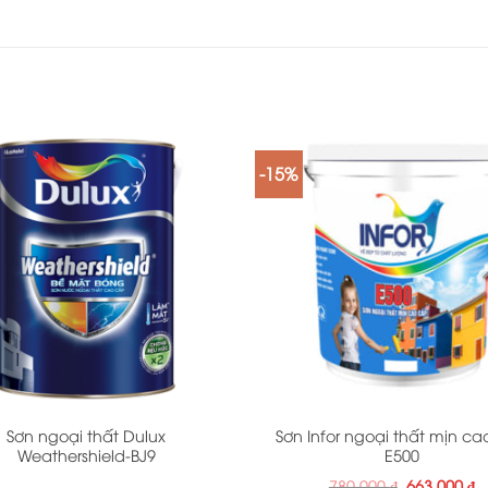
-15%
+
Sơn ngoại thất Dulux
Sơn Infor ngoại thất mịn c
Weathershield-BJ9
E500
Giá
G
780.000
₫
663.000
₫