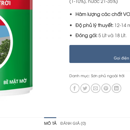
(1-10%), nước 21-35%)
Hàm lượng các chất V
Độ phủ lý thuyết:
12-14 
Đóng gói:
5 Lít và 18 Lít.
Gọi điện
Danh mục:
Sơn phủ ngoài trời
MÔ TẢ
ĐÁNH GIÁ (0)