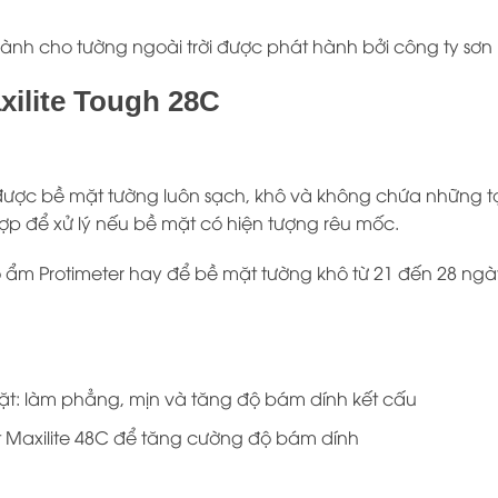
nh cho tường ngoài trời được phát hành bởi công ty sơn 
ilite Tough 28C
được bề mặt tường luôn sạch, khô và không chứa những t
p để xử lý nếu bề mặt có hiện tượng rêu mốc.
m Protimeter hay để bề mặt tường khô từ 21 đến 28 ngày 
bề mặt: làm phẳng, mịn và tăng độ bám dính kết cấu
hất Maxilite 48C để tăng cường độ bám dính