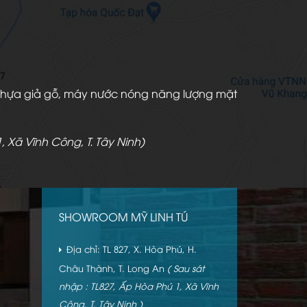
àn nhựa giả gỗ, máy nước nóng năng lượng mặt
, Xã Vĩnh Công, T. Tây Ninh)
SHOWROOM MỸ LINH TÚ
Địa chỉ: TL 827, X. Hòa Phú, H.
Châu Thành, T. Long An
( Sau sát
nhập : TL827, Ấp Hòa Phú 1, Xã Vĩnh
Công, T. Tây Ninh )