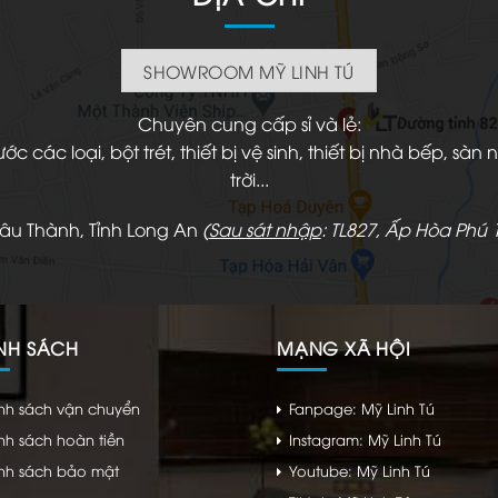
SHOWROOM MỸ LINH TÚ
Chuyên cung cấp sỉ và lẻ:
 các loại, bột trét, thiết bị vệ sinh, thiết bị nhà bếp, s
trời...
hâu Thành, Tỉnh Long An
(
Sau sát nhập
: TL827, Ấp Hòa Phú 1
NH SÁCH
MẠNG XÃ HỘI
nh sách vận chuyển
Fanpage: Mỹ Linh Tú
nh sách hoàn tiền
Instagram: Mỹ Linh Tú
nh sách bảo mật
Youtube: Mỹ Linh Tú