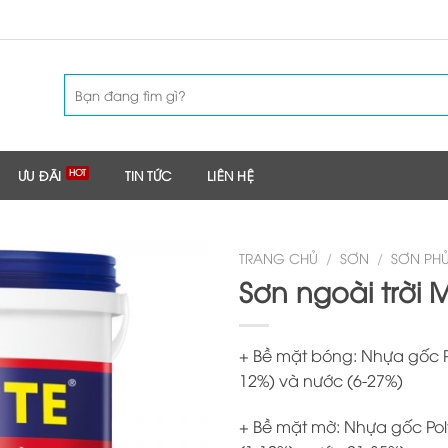
Tìm
kiếm:
ƯU ĐÃI
TIN TỨC
LIÊN HỆ
TRANG CHỦ
/
SƠN
/
SƠN PHỦ
Sơn ngoài trời 
+ Bề mặt bóng: Nhựa gốc P
12%) và nước (6-27%)
+ Bề mặt mờ: Nhựa gốc Pol