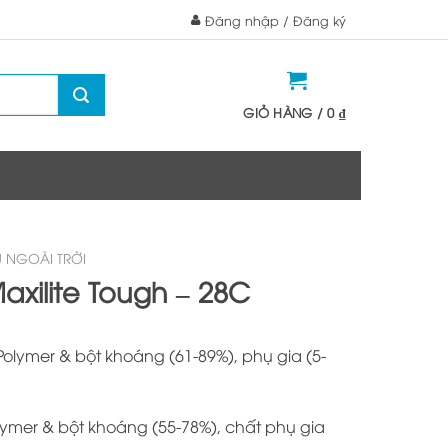
Đăng nhập / Đăng ký
GIỎ HÀNG /
0
₫
 NGOÀI TRỜI
Maxilite Tough – 28C
olymer & bột khoáng (61-89%), phụ gia (5-
ymer & bột khoáng (55-78%), chất phụ gia