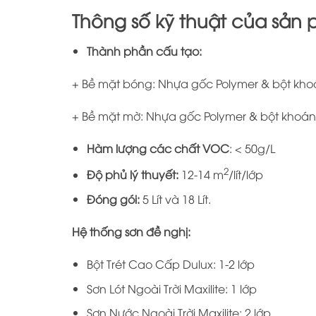
Thông số kỹ thuật của sản
Thành phần cấu tạo:
+ Bề mặt bóng: Nhựa gốc Polymer & bột khoá
+ Bề mặt mờ: Nhựa gốc Polymer & bột khoáng
Hàm lượng các chất VOC
: < 50g/L
2
Độ phủ lý thuyết:
12-14 m
/lít/lớp
Đóng gói:
5 Lít và 18 Lít.
Hệ thống sơn đề nghị:
Bột Trét Cao Cấp Dulux: 1-2 lớp
Sơn Lót Ngoài Trời Maxilite: 1 lớp
Sơn Nước Ngoài Trời Maxilite: 2 lớp