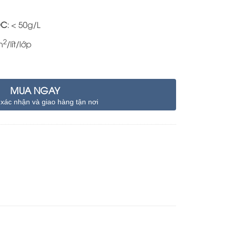
OC
: < 50g/L
2
m
/lít/lớp
MUA NGAY
 xác nhận và giao hàng tận nơi