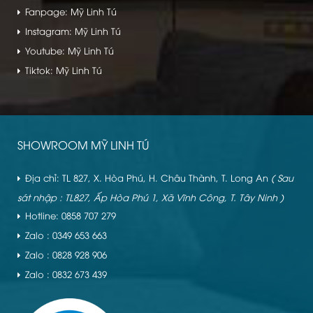
Fanpage: Mỹ Linh Tú
Instagram: Mỹ Linh Tú
Youtube: Mỹ Linh Tú
Tiktok: Mỹ Linh Tú
SHOWROOM MỸ LINH TÚ
Địa chỉ: TL 827, X. Hòa Phú, H. Châu Thành, T. Long An
( Sau
sát nhập : TL827, Ấp Hòa Phú 1, Xã Vĩnh Công, T. Tây Ninh )
Hotline: 0858 707 279
Zalo : 0349 653 663
Zalo : 0828 928 906
Zalo : 0832 673 439