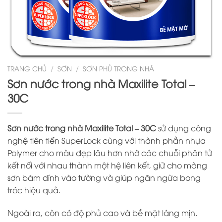
TRANG CHỦ
/
SƠN
/
SƠN PHỦ TRONG NHÀ
Sơn nước trong nhà Maxilite Total –
30C
Sơn nước trong nhà Maxilite Total – 30C
sử dụng công
nghệ tiên tiến SuperLock cùng với thành phần nhựa
Polymer cho màu đẹp lâu hơn nhờ các chuỗi phân tử
kết nối với nhau thành một hệ liên kết, giữ cho màng
sơn bám dính vào tường và giúp ngăn ngừa bong
tróc hiệu quả.
Ngoài ra, còn có độ phủ cao và bề mặt láng mịn.