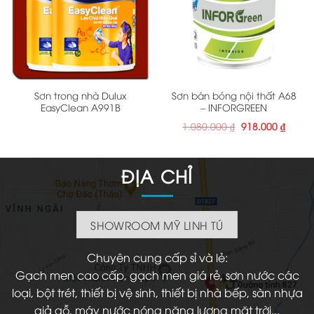
Sơn trong nhà Dulux
Sơn bán bóng nội thất A68
EasyClean A991B
– INFORGREEN
Giá
Giá
1.080.000
₫
918.000
₫
gốc
hiện
là:
tại
1.080.000 ₫.
là:
918.00
ĐỊA CHỈ
SHOWROOM MỸ LINH TÚ
Chuyên cung cấp sỉ và lẻ:
Gạch men cao cấp, gạch men giá rẻ, sơn nước các
loại, bột trét, thiết bị vệ sinh, thiết bị nhà bếp, sàn nhựa
giả gỗ, máy nước nóng năng lượng mặt trời...