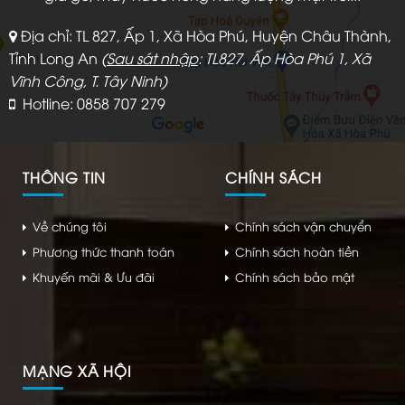
Địa chỉ: TL 827, Ấp 1, Xã Hòa Phú, Huyện Châu Thành,
Tỉnh Long An
(
Sau sát nhập
: TL827, Ấp Hòa Phú 1, Xã
Vĩnh Công, T. Tây Ninh)
Hotline: 0858 707 279
THÔNG TIN
CHÍNH SÁCH
Về chúng tôi
Chính sách vận chuyển
Phương thức thanh toán
Chính sách hoàn tiền
Khuyến mãi & Ưu đãi
Chính sách bảo mật
MẠNG XÃ HỘI