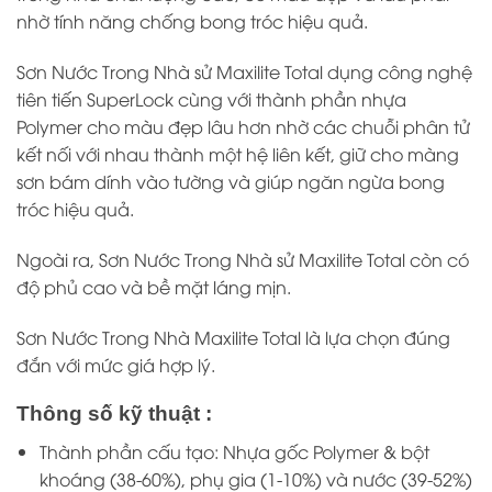
nhờ tính năng chống bong tróc hiệu quả.
Sơn Nước Trong Nhà sử Maxilite Total dụng công nghệ
tiên tiến SuperLock cùng với thành phần nhựa
Polymer cho màu đẹp lâu hơn nhờ các chuỗi phân tử
kết nối với nhau thành một hệ liên kết, giữ cho màng
sơn bám dính vào tường và giúp ngăn ngừa bong
tróc hiệu quả.
Ngoài ra, Sơn Nước Trong Nhà sử Maxilite Total còn có
độ phủ cao và bề mặt láng mịn.
Sơn Nước Trong Nhà Maxilite Total là lựa chọn đúng
đắn với mức giá hợp lý.
Thông số kỹ thuật :
Thành phần cấu tạo: Nhựa gốc Polymer & bột
khoáng (38-60%), phụ gia (1-10%) và nước (39-52%)