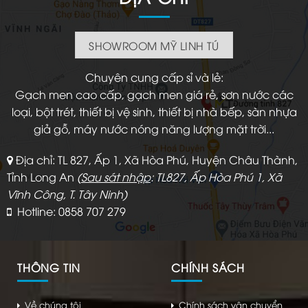
SHOWROOM MỸ LINH TÚ
Chuyên cung cấp sỉ và lẻ:
Gạch men cao cấp, gạch men giá rẻ, sơn nước các
loại, bột trét, thiết bị vệ sinh, thiết bị nhà bếp, sàn nhựa
giả gỗ, máy nước nóng năng lượng mặt trời...
Địa chỉ: TL 827, Ấp 1, Xã Hòa Phú, Huyện Châu Thành,
Tỉnh Long An
(
Sau sát nhập
: TL827, Ấp Hòa Phú 1, Xã
Vĩnh Công, T. Tây Ninh)
Hotline: 0858 707 279
THÔNG TIN
CHÍNH SÁCH
Về chúng tôi
Chính sách vận chuyển