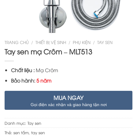
TRANG CHỦ
/
THIẾT BỊ VỆ SINH
/
PHỤ KIỆN
/
TAY SEN
Tay sen mạ Crôm – MLT513
Chất liệu :
Mạ Crôm
Bảo hành:
5 năm
MUA NGAY
Gọi điện xác nhận và giao hàng tận nơi
Danh mục:
Tay sen
Thẻ:
sen tắm
,
tay sen