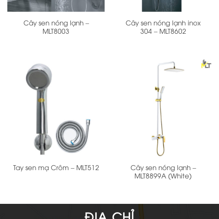
Cây sen nóng lạnh –
Cây sen nóng lạnh inox
MLT8003
304 – MLT8602
Cây sen nóng lạnh –
Tay sen mạ Crôm – MLT512
MLT8899A (White)
ĐỊA CHỈ