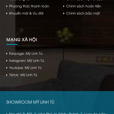
Phương thức thanh toán
Chính sách hoàn tiền
Khuyến mãi & Ưu đãi
Chính sách bảo mật
MẠNG XÃ HỘI
Fanpage: Mỹ Linh Tú
Instagram: Mỹ Linh Tú
Youtube: Mỹ Linh Tú
Tiktok: Mỹ Linh Tú
SHOWROOM MỸ LINH TÚ
Địa chỉ: TL 827, X. Hòa Phú, H. Châu Thành, T. Long An
( Sau