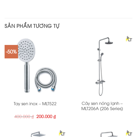
SẢN PHẨM TƯƠNG TỰ
-50%
Cây sen nóng lạnh –
Tay sen inox – MLT522
MLT206A (206 Series)
Giá
Giá
400.000
₫
200.000
₫
gốc
hiện
là:
tại
400.000 ₫.
là:
200.000 ₫.