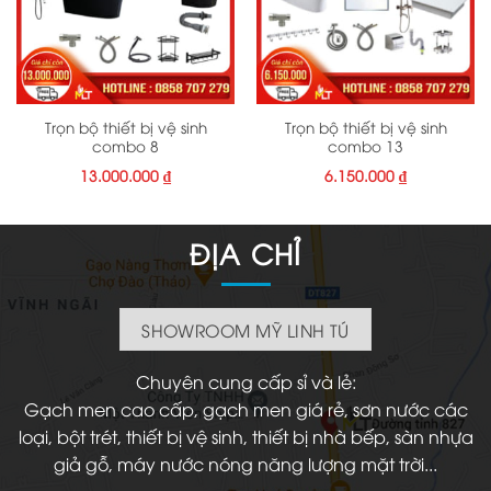
Trọn bộ thiết bị vệ sinh
Trọn bộ thiết bị vệ sinh
combo 8
combo 13
13.000.000
₫
6.150.000
₫
ĐỊA CHỈ
SHOWROOM MỸ LINH TÚ
Chuyên cung cấp sỉ và lẻ:
Gạch men cao cấp, gạch men giá rẻ, sơn nước các
loại, bột trét, thiết bị vệ sinh, thiết bị nhà bếp, sàn nhựa
giả gỗ, máy nước nóng năng lượng mặt trời...