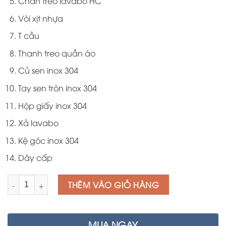
Chân treo lavabo HC
Vòi xịt nhựa
T cầu
Thanh treo quần áo
Củ sen inox 304
Tay sen tròn inox 304
Hộp giấy inox 304
Xả lavabo
Kệ góc inox 304
Dây cấp
Số lượng
THÊM VÀO GIỎ HÀNG
MUA NGAY