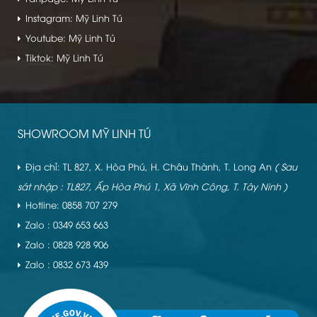
Instagram: Mỹ Linh Tú
Youtube: Mỹ Linh Tú
Tiktok: Mỹ Linh Tú
SHOWROOM MỸ LINH TÚ
Địa chỉ: TL 827, X. Hòa Phú, H. Châu Thành, T. Long An
( Sau
sát nhập : TL827, Ấp Hòa Phú 1, Xã Vĩnh Công, T. Tây Ninh )
Hotline: 0858 707 279
Zalo : 0349 653 663
Zalo : 0828 928 906
Zalo : 0832 673 439