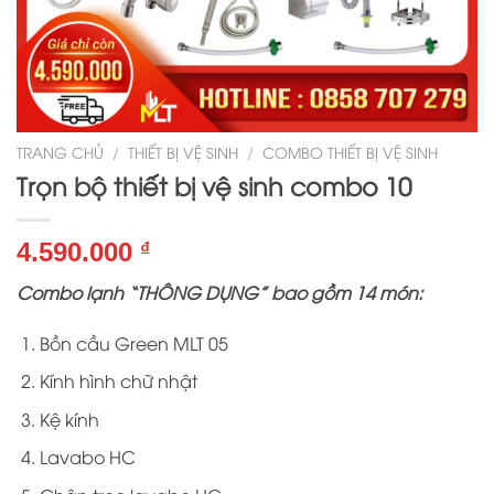
TRANG CHỦ
/
THIẾT BỊ VỆ SINH
/
COMBO THIẾT BỊ VỆ SINH
Trọn bộ thiết bị vệ sinh combo 10
4.590.000
₫
Combo lạnh “THÔNG DỤNG” bao gồm 14 món:
Bồn cầu Green MLT 05
Kính hình chữ nhật
Kệ kính
Lavabo HC