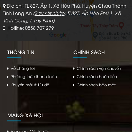
Địa chỉ: TL 827, Ấp 1, Xã Hòa Phú, Huyện Châu Thành,
Tỉnh Long An
(
Sau sát nhập
: TL827, Ấp Hòa Phú 1, Xã
Vĩnh Công, T. Tây Ninh)
Hotline: 0858 707 279
THÔNG TIN
CHÍNH SÁCH
Về chúng tôi
Chính sách vận chuyển
Phương thức thanh toán
Chính sách hoàn tiền
Khuyến mãi & Ưu đãi
Chính sách bảo mật
MẠNG XÃ HỘI
Fanpage: Mỹ Linh Tú