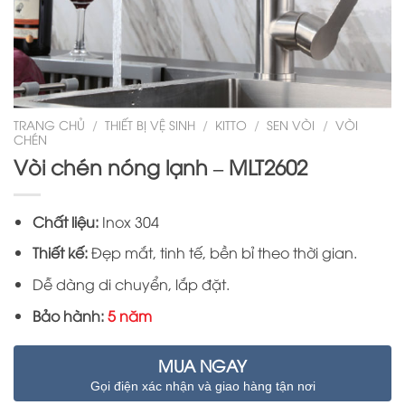
TRANG CHỦ
/
THIẾT BỊ VỆ SINH
/
KITTO
/
SEN VÒI
/
VÒI
CHÉN
Vòi chén nóng lạnh – MLT2602
Chất liệu:
Inox 304
Thiết kế:
Đẹp mắt, tinh tế, bền bỉ theo thời gian.
Dễ dàng di chuyển, lắp đặt.
Bảo hành:
5 năm
MUA NGAY
Gọi điện xác nhận và giao hàng tận nơi