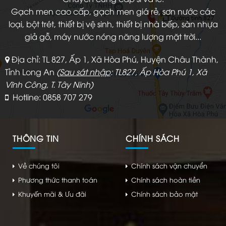
Gạch men cao cấp, gạch men giá rẻ, sơn nước các
loại, bột trét, thiết bị vệ sinh, thiết bị nhà bếp, sàn nhựa
giả gỗ, máy nước nóng năng lượng mặt trời...
Địa chỉ: TL 827, Ấp 1, Xã Hòa Phú, Huyện Châu Thành,
Tỉnh Long An
(
Sau sát nhập
: TL827, Ấp Hòa Phú 1, Xã
Vĩnh Công, T. Tây Ninh)
Hotline: 0858 707 279
THÔNG TIN
CHÍNH SÁCH
Về chúng tôi
Chính sách vận chuyển
Phương thức thanh toán
Chính sách hoàn tiền
Khuyến mãi & Ưu đãi
Chính sách bảo mật