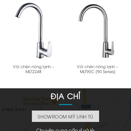
Vòi chén nóng lạnh –
Vòi chén nóng lạnh –
MLT2248
MLT90C (90 Series)
ĐỊA CHỈ
SHOWROOM MỸ LINH TÚ
Chuyên cung cấp sỉ và lẻ: