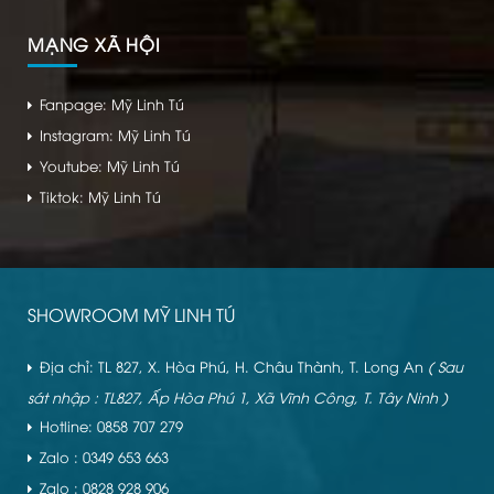
MẠNG XÃ HỘI
Fanpage: Mỹ Linh Tú
Instagram: Mỹ Linh Tú
Youtube: Mỹ Linh Tú
Tiktok: Mỹ Linh Tú
SHOWROOM MỸ LINH TÚ
Địa chỉ: TL 827, X. Hòa Phú, H. Châu Thành, T. Long An
( Sau
sát nhập : TL827, Ấp Hòa Phú 1, Xã Vĩnh Công, T. Tây Ninh )
Hotline: 0858 707 279
Zalo : 0349 653 663
Zalo : 0828 928 906