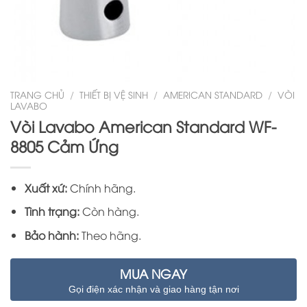
TRANG CHỦ
/
THIẾT BỊ VỆ SINH
/
AMERICAN STANDARD
/
VÒI
LAVABO
Vòi Lavabo American Standard WF-
8805 Cảm Ứng
Xuất xứ:
Chính hãng.
Tình trạng:
Còn hàng.
Bảo hành:
Theo hãng.
MUA NGAY
Gọi điện xác nhận và giao hàng tận nơi