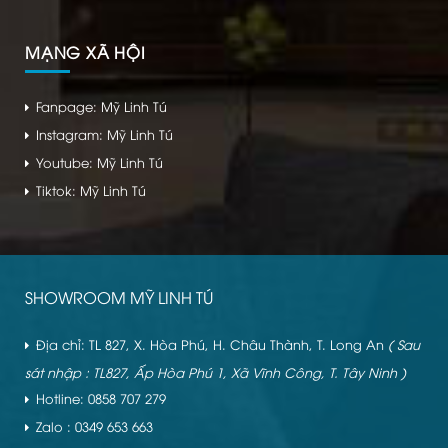
MẠNG XÃ HỘI
Fanpage: Mỹ Linh Tú
Instagram: Mỹ Linh Tú
Youtube: Mỹ Linh Tú
Tiktok: Mỹ Linh Tú
SHOWROOM MỸ LINH TÚ
Địa chỉ: TL 827, X. Hòa Phú, H. Châu Thành, T. Long An
( Sau
sát nhập : TL827, Ấp Hòa Phú 1, Xã Vĩnh Công, T. Tây Ninh )
Hotline: 0858 707 279
Zalo : 0349 653 663