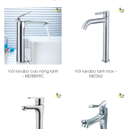
Vòi lavabo cao nóng lạnh
Vòi lavabo lạnh inox –
– MLT8899C
MLT362