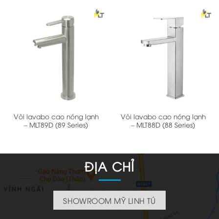
Vòi lavabo cao nóng lạnh
Vòi lavabo cao nóng lạnh
– MLT89D (89 Series)
– MLT88D (88 Series)
ĐỊA CHỈ
SHOWROOM MỸ LINH TÚ