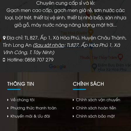
Chuyên cung cấp sỉ và lẻ:
Gạch men cao cấp, gạch men giá rẻ, sơn nước các
loại, bột trét, thiết bị vệ sinh, thiết bị nhà bếp, sàn nhựa
giả gỗ, máy nước nóng năng lượng mặt trời...
Địa chỉ: TL 827, Ấp 1, Xã Hòa Phú, Huyện Châu Thành,
Tỉnh Long An
(
Sau sát nhập
: TL827, Ấp Hòa Phú 1, Xã
Vĩnh Công, T. Tây Ninh)
Hotline: 0858 707 279
THÔNG TIN
CHÍNH SÁCH
Về chúng tôi
Chính sách vận chuyển
Phương thức thanh toán
Chính sách hoàn tiền
Khuyến mãi & Ưu đãi
Chính sách bảo mật