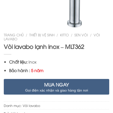
TRANG CHỦ
/
THIẾT BỊ VỆ SINH
/
KITTO
/
SEN VÒI
/
VÒI
LAVABO
Vòi lavabo lạnh inox – MLT362
Chất liệu:
Inox
Bảo hành :
5 năm
MUA NGAY
Gọi điện xác nhận và giao hàng tận nơi
Danh mục:
Vòi lavabo