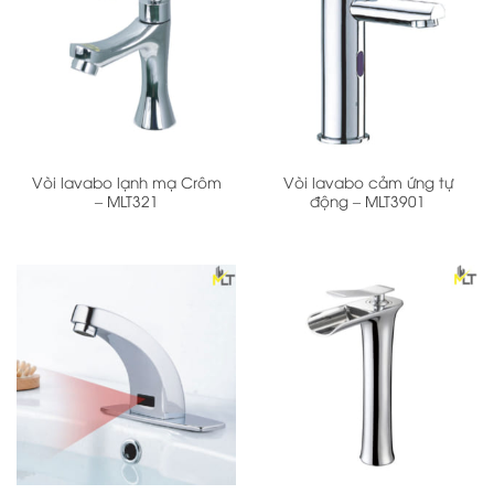
Vòi lavabo lạnh mạ Crôm
Vòi lavabo cảm ứng tự
– MLT321
động – MLT3901