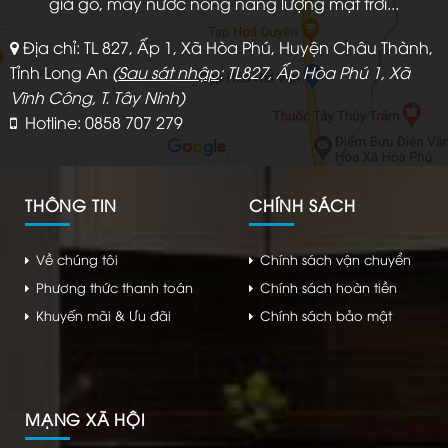
giả gỗ, máy nước nóng năng lượng mặt trời...
Địa chỉ: TL 827, Ấp 1, Xã Hòa Phú, Huyện Châu Thành,
Tỉnh Long An
(
Sau sát nhập
: TL827, Ấp Hòa Phú 1, Xã
Vĩnh Công, T. Tây Ninh)
Hotline: 0858 707 279
THÔNG TIN
CHÍNH SÁCH
Về chúng tôi
Chính sách vận chuyển
Phương thức thanh toán
Chính sách hoàn tiền
Khuyến mãi & Ưu đãi
Chính sách bảo mật
MẠNG XÃ HỘI