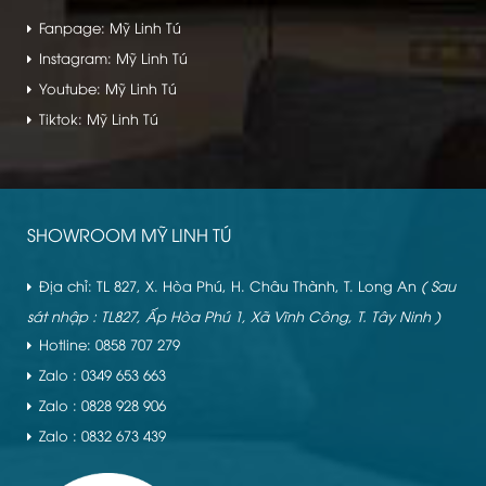
Fanpage: Mỹ Linh Tú
Instagram: Mỹ Linh Tú
Youtube: Mỹ Linh Tú
Tiktok: Mỹ Linh Tú
SHOWROOM MỸ LINH TÚ
Địa chỉ: TL 827, X. Hòa Phú, H. Châu Thành, T. Long An
( Sau
sát nhập : TL827, Ấp Hòa Phú 1, Xã Vĩnh Công, T. Tây Ninh )
Hotline: 0858 707 279
Zalo : 0349 653 663
Zalo : 0828 928 906
Zalo : 0832 673 439