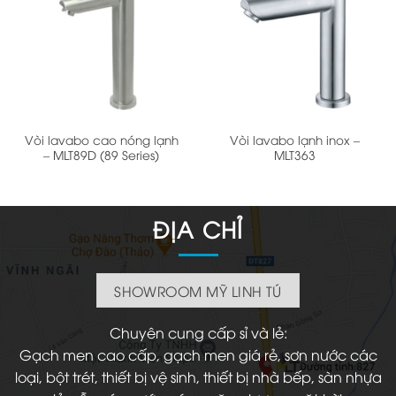
Vòi lavabo cao nóng lạnh
Vòi lavabo lạnh inox –
– MLT89D (89 Series)
MLT363
ĐỊA CHỈ
SHOWROOM MỸ LINH TÚ
Chuyên cung cấp sỉ và lẻ:
Gạch men cao cấp, gạch men giá rẻ, sơn nước các
loại, bột trét, thiết bị vệ sinh, thiết bị nhà bếp, sàn nhựa