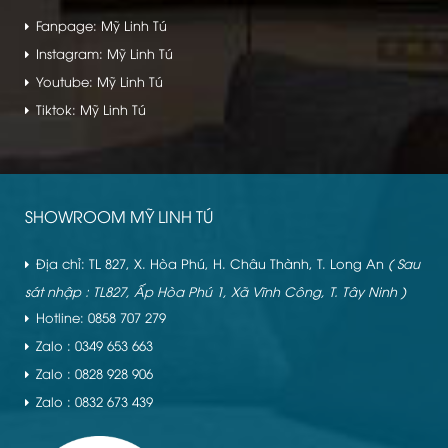
Fanpage: Mỹ Linh Tú
Instagram: Mỹ Linh Tú
Youtube: Mỹ Linh Tú
Tiktok: Mỹ Linh Tú
SHOWROOM MỸ LINH TÚ
Địa chỉ: TL 827, X. Hòa Phú, H. Châu Thành, T. Long An
( Sau
sát nhập : TL827, Ấp Hòa Phú 1, Xã Vĩnh Công, T. Tây Ninh )
Hotline: 0858 707 279
Zalo : 0349 653 663
Zalo : 0828 928 906
Zalo : 0832 673 439