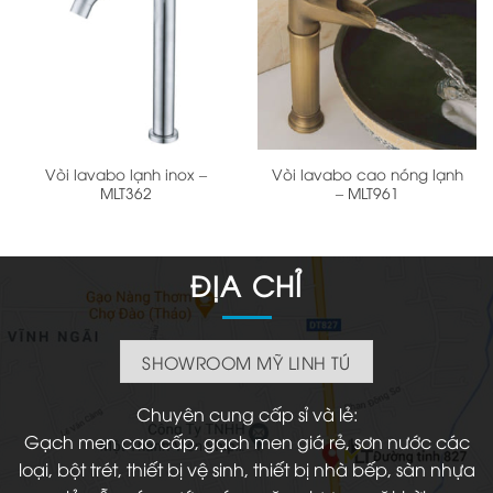
Vòi lavabo lạnh inox –
Vòi lavabo cao nóng lạnh
MLT362
– MLT961
ĐỊA CHỈ
SHOWROOM MỸ LINH TÚ
Chuyên cung cấp sỉ và lẻ:
Gạch men cao cấp, gạch men giá rẻ, sơn nước các
loại, bột trét, thiết bị vệ sinh, thiết bị nhà bếp, sàn nhựa