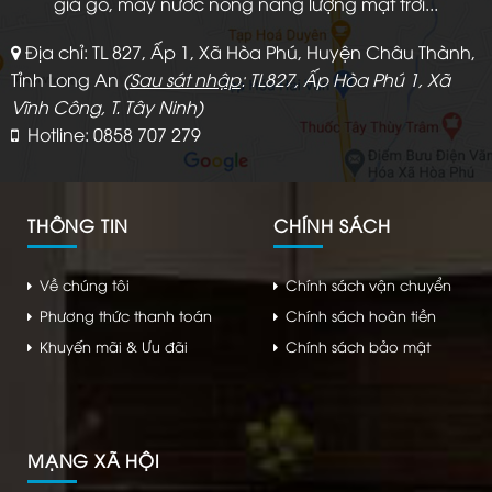
giả gỗ, máy nước nóng năng lượng mặt trời...
Địa chỉ: TL 827, Ấp 1, Xã Hòa Phú, Huyện Châu Thành,
Tỉnh Long An
(
Sau sát nhập
: TL827, Ấp Hòa Phú 1, Xã
Vĩnh Công, T. Tây Ninh)
Hotline: 0858 707 279
THÔNG TIN
CHÍNH SÁCH
Về chúng tôi
Chính sách vận chuyển
Phương thức thanh toán
Chính sách hoàn tiền
Khuyến mãi & Ưu đãi
Chính sách bảo mật
MẠNG XÃ HỘI