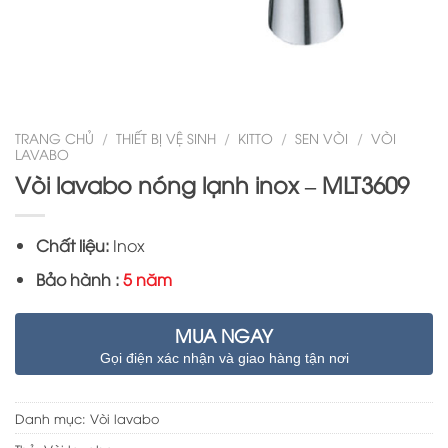
TRANG CHỦ
/
THIẾT BỊ VỆ SINH
/
KITTO
/
SEN VÒI
/
VÒI
LAVABO
Vòi lavabo nóng lạnh inox – MLT3609
Chất liệu:
Inox
Bảo hành :
5 năm
MUA NGAY
Gọi điện xác nhận và giao hàng tận nơi
Danh mục:
Vòi lavabo