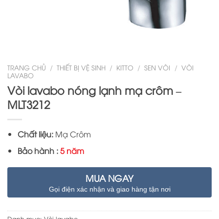
TRANG CHỦ
/
THIẾT BỊ VỆ SINH
/
KITTO
/
SEN VÒI
/
VÒI
LAVABO
Vòi lavabo nóng lạnh mạ crôm –
MLT3212
Chất liệu:
Mạ Crôm
Bảo hành :
5 năm
MUA NGAY
Gọi điện xác nhận và giao hàng tận nơi
Danh mục:
Vòi lavabo