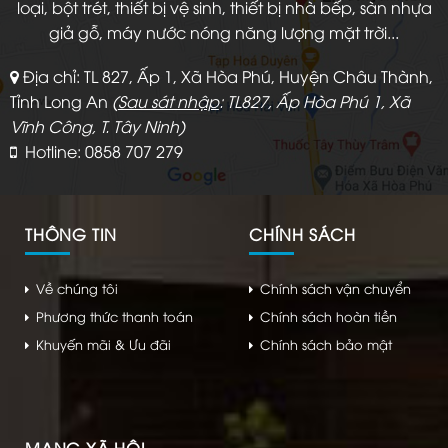
loại, bột trét, thiết bị vệ sinh, thiết bị nhà bếp, sàn nhựa
giả gỗ, máy nước nóng năng lượng mặt trời...
Địa chỉ: TL 827, Ấp 1, Xã Hòa Phú, Huyện Châu Thành,
Tỉnh Long An
(
Sau sát nhập
: TL827, Ấp Hòa Phú 1, Xã
Vĩnh Công, T. Tây Ninh)
Hotline: 0858 707 279
THÔNG TIN
CHÍNH SÁCH
Về chúng tôi
Chính sách vận chuyển
Phương thức thanh toán
Chính sách hoàn tiền
Khuyến mãi & Ưu đãi
Chính sách bảo mật