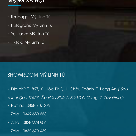
MẠNG XÃ HỘI
Fanpage: Mỹ Linh Tú
Instagram: Mỹ Linh Tú
Youtube: Mỹ Linh Tú
Tiktok: Mỹ Linh Tú
SHOWROOM MỸ LINH TÚ
Địa chỉ: TL 827, X. Hòa Phú, H. Châu Thành, T. Long An
( Sau
sát nhập : TL827, Ấp Hòa Phú 1, Xã Vĩnh Công, T. Tây Ninh )
Hotline: 0858 707 279
Zalo : 0349 653 663
Zalo : 0828 928 906
Zalo : 0832 673 439