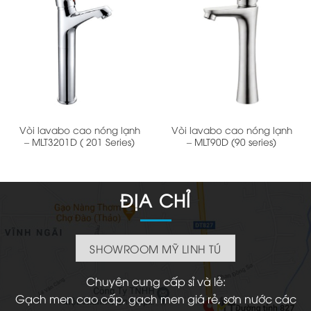
Vòi lavabo cao nóng lạnh
Vòi lavabo cao nóng lạnh
– MLT3201D ( 201 Series)
– MLT90D (90 series)
ĐỊA CHỈ
SHOWROOM MỸ LINH TÚ
Chuyên cung cấp sỉ và lẻ:
Gạch men cao cấp, gạch men giá rẻ, sơn nước các