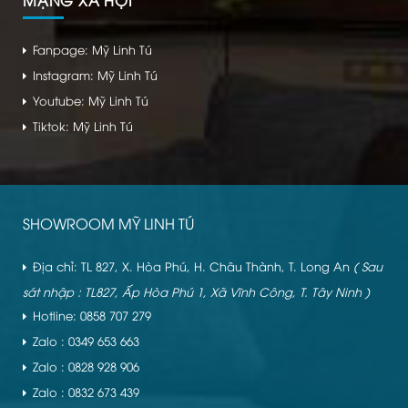
MẠNG XÃ HỘI
Fanpage: Mỹ Linh Tú
Instagram: Mỹ Linh Tú
Youtube: Mỹ Linh Tú
Tiktok: Mỹ Linh Tú
SHOWROOM MỸ LINH TÚ
Địa chỉ: TL 827, X. Hòa Phú, H. Châu Thành, T. Long An
( Sau
sát nhập : TL827, Ấp Hòa Phú 1, Xã Vĩnh Công, T. Tây Ninh )
Hotline: 0858 707 279
Zalo : 0349 653 663
Zalo : 0828 928 906
Zalo : 0832 673 439