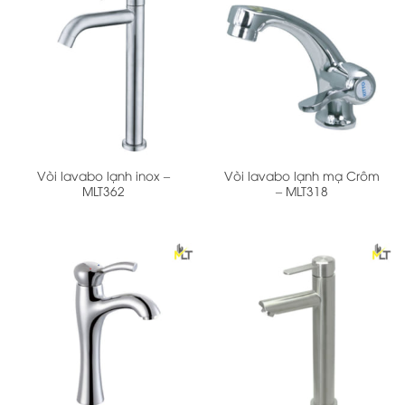
Vòi lavabo lạnh inox –
Vòi lavabo lạnh mạ Crôm
MLT362
– MLT318