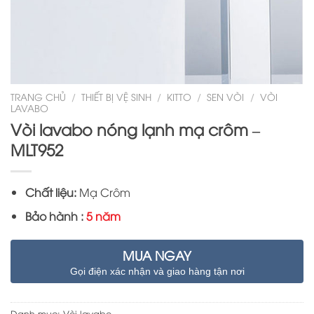
TRANG CHỦ
/
THIẾT BỊ VỆ SINH
/
KITTO
/
SEN VÒI
/
VÒI
LAVABO
Vòi lavabo nóng lạnh mạ crôm –
MLT952
Chất liệu:
Mạ Crôm
Bảo hành :
5 năm
MUA NGAY
Gọi điện xác nhận và giao hàng tận nơi
Danh mục:
Vòi lavabo