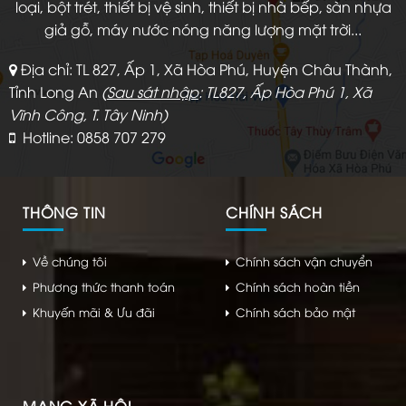
loại, bột trét, thiết bị vệ sinh, thiết bị nhà bếp, sàn nhựa
giả gỗ, máy nước nóng năng lượng mặt trời...
Địa chỉ: TL 827, Ấp 1, Xã Hòa Phú, Huyện Châu Thành,
Tỉnh Long An
(
Sau sát nhập
: TL827, Ấp Hòa Phú 1, Xã
Vĩnh Công, T. Tây Ninh)
Hotline: 0858 707 279
THÔNG TIN
CHÍNH SÁCH
Về chúng tôi
Chính sách vận chuyển
Phương thức thanh toán
Chính sách hoàn tiền
Khuyến mãi & Ưu đãi
Chính sách bảo mật