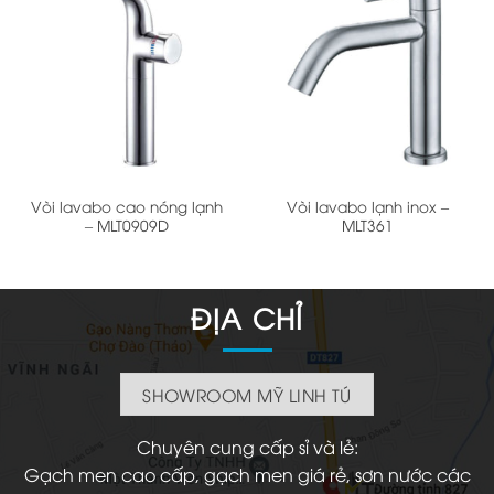
Vòi lavabo cao nóng lạnh
Vòi lavabo lạnh inox –
– MLT0909D
MLT361
ĐỊA CHỈ
SHOWROOM MỸ LINH TÚ
Chuyên cung cấp sỉ và lẻ:
Gạch men cao cấp, gạch men giá rẻ, sơn nước các