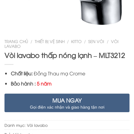
TRANG CHỦ
/
THIẾT BỊ VỆ SINH
/
KITTO
/
SEN VÒI
/
VÒI
LAVABO
Vòi lavabo thấp nóng lạnh – MLT3212
Chất liệu:
Đồng Thau mạ Crome
Bảo hành :
5 năm
MUA NGAY
Gọi điện xác nhận và giao hàng tận nơi
Danh mục:
Vòi lavabo