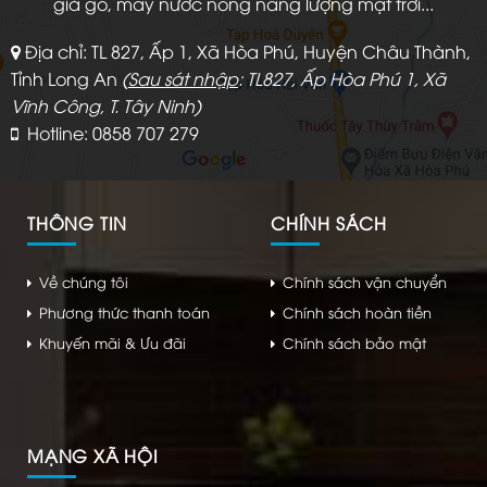
giả gỗ, máy nước nóng năng lượng mặt trời...
Địa chỉ: TL 827, Ấp 1, Xã Hòa Phú, Huyện Châu Thành,
Tỉnh Long An
(
Sau sát nhập
: TL827, Ấp Hòa Phú 1, Xã
Vĩnh Công, T. Tây Ninh)
Hotline: 0858 707 279
THÔNG TIN
CHÍNH SÁCH
Về chúng tôi
Chính sách vận chuyển
Phương thức thanh toán
Chính sách hoàn tiền
Khuyến mãi & Ưu đãi
Chính sách bảo mật
MẠNG XÃ HỘI