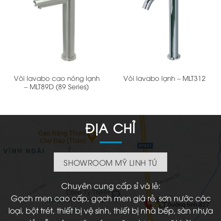
Vòi lavabo cao nóng lạnh
Vòi lavabo lạnh – MLT312
– MLT89D (89 Series)
ĐỊA CHỈ
SHOWROOM MỸ LINH TÚ
Chuyên cung cấp sỉ và lẻ:
Gạch men cao cấp, gạch men giá rẻ, sơn nước các
loại, bột trét, thiết bị vệ sinh, thiết bị nhà bếp, sàn nhựa