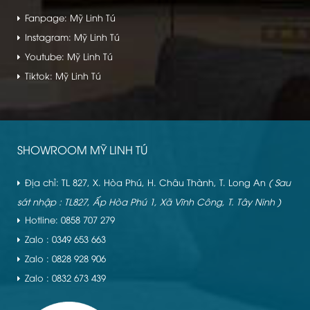
Fanpage: Mỹ Linh Tú
Instagram: Mỹ Linh Tú
Youtube: Mỹ Linh Tú
Tiktok: Mỹ Linh Tú
SHOWROOM MỸ LINH TÚ
Địa chỉ: TL 827, X. Hòa Phú, H. Châu Thành, T. Long An
( Sau
sát nhập : TL827, Ấp Hòa Phú 1, Xã Vĩnh Công, T. Tây Ninh )
Hotline: 0858 707 279
Zalo : 0349 653 663
Zalo : 0828 928 906
Zalo : 0832 673 439