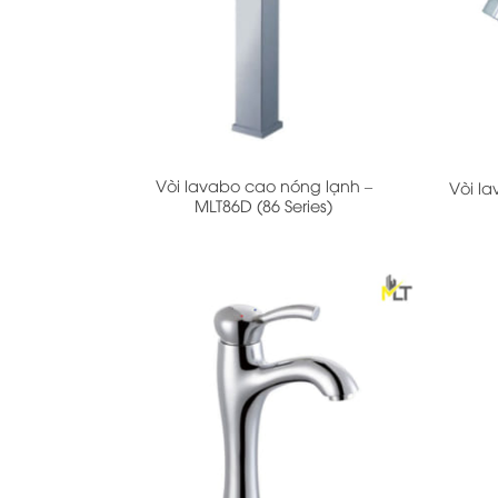
+
+
Vòi lavabo cao nóng lạnh –
Vòi l
MLT86D (86 Series)