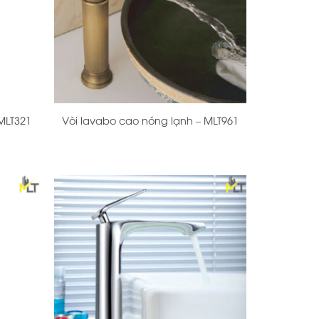
+
MLT321
Vòi lavabo cao nóng lạnh – MLT961