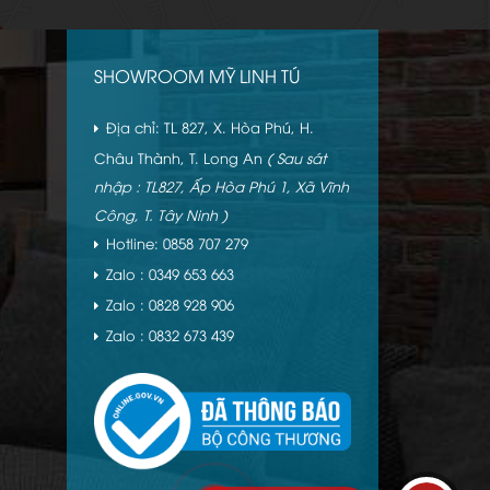
SHOWROOM MỸ LINH TÚ
Địa chỉ: TL 827, X. Hòa Phú, H.
Châu Thành, T. Long An
( Sau sát
nhập : TL827, Ấp Hòa Phú 1, Xã Vĩnh
Công, T. Tây Ninh )
Hotline: 0858 707 279
Zalo : 0349 653 663
Zalo : 0828 928 906
Zalo : 0832 673 439