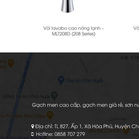
+
+
Vòi lavabo cao nóng lạnh –
Vò
MLT208D (208 Series)
Gạch men cao cấp, gạch men giá rẻ, sơn nước
Địa chỉ: TL 827, Ấp 1, Xã Hòa Phú, Huyện C
Hotline: 0858 707 279