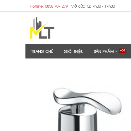
Skip
Hotline: 0858 707 279
Mở cửa từ: 7h00 - 17h30
to
content
TRANG CHỦ
GIỚI THIỆU
SẢN PHẨM