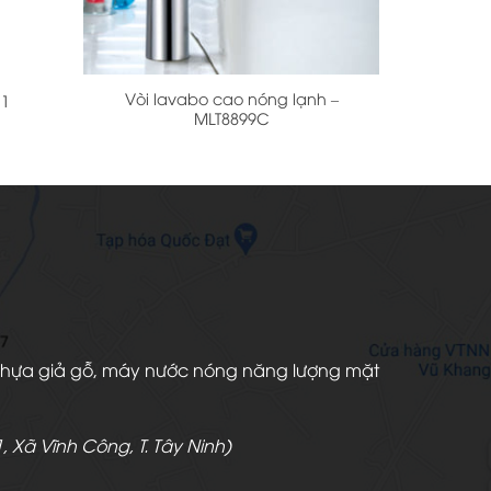
+
Vòi lavabo cao nóng lạnh –
11
MLT8899C
àn nhựa giả gỗ, máy nước nóng năng lượng mặt
, Xã Vĩnh Công, T. Tây Ninh)