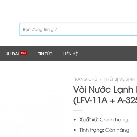
Tìm
kiếm:
ƯU ĐÃI
TIN TỨC
LIÊN HỆ
TRANG CHỦ
/
THIẾT BỊ VỆ SINH
Vòi Nước Lạnh 
(LFV-11A + A-32
Xuất xứ:
Chính hãng.
Tình trạng:
Còn hàng.