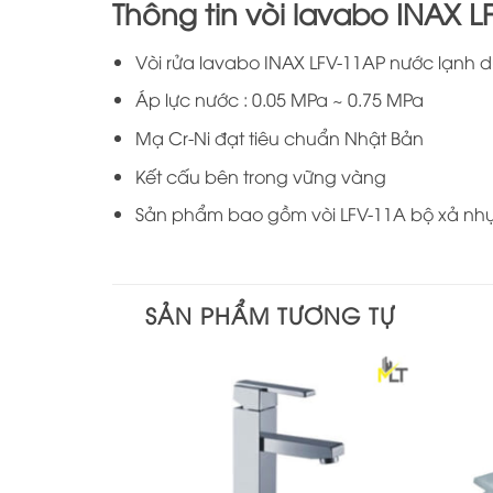
Thông tin vòi lavabo INAX L
Vòi rửa lavabo INAX LFV-11AP nước lạnh dù
Áp lực nước : 0.05 MPa ~ 0.75 MPa
Mạ Cr-Ni đạt tiêu chuẩn Nhật Bản
Kết cấu bên trong vững vàng
Sản phẩm bao gồm vòi LFV-11A bộ xả nh
SẢN PHẨM TƯƠNG TỰ