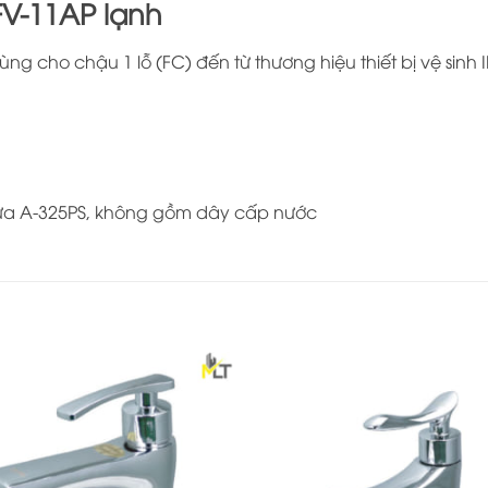
FV-11AP lạnh
ng cho chậu 1 lỗ (FC) đến từ thương hiệu thiết bị vệ sinh 
ựa A-325PS, không gồm dây cấp nước