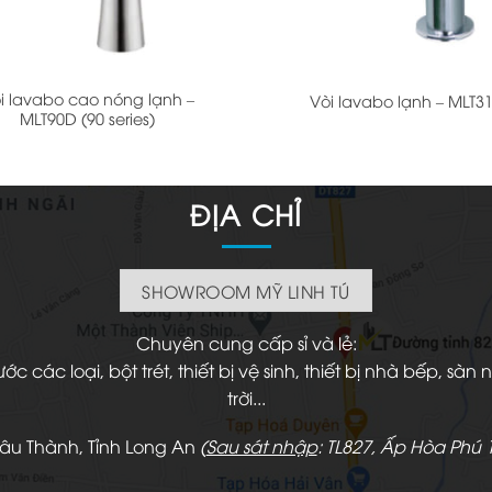
+
i lavabo cao nóng lạnh –
Vòi lavabo lạnh – MLT3
MLT90D (90 series)
ĐỊA CHỈ
SHOWROOM MỸ LINH TÚ
Chuyên cung cấp sỉ và lẻ:
 các loại, bột trét, thiết bị vệ sinh, thiết bị nhà bếp, s
trời...
hâu Thành, Tỉnh Long An
(
Sau sát nhập
: TL827, Ấp Hòa Phú 1