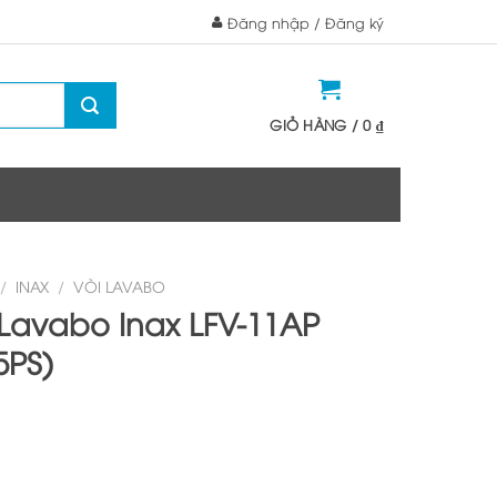
Đăng nhập / Đăng ký
GIỎ HÀNG /
0
₫
/
INAX
/
VÒI LAVABO
Lavabo Inax LFV-11AP
5PS)